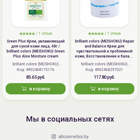
/
1 отзыв
/
1 отзыв
Green Plus Крем, увлажняющий
brilliant colors (MEISHOKU) Repair
для сухой кожи лица, 48г /
and Balance Крем для
brilliant colors (MEISHOKU) Green
чувствительной и проблемной
Plus Aloe Moisture cream
кожи, Восстановление и баланс
| 45г | Repair and Balance Mild
brilliant colors (MEISHOKU)
brilliant colors (MEISHOKU)
Cream
Код: 4902468175176
(Япония)
Код: 4902468297021
(Япония)
85.65 руб.
117.80 руб.
в корзину
в корзину
Мы в социальных сетях
allcosmetics.by