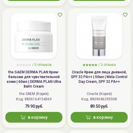
грандис, экстракт куркумы,
экстракт кораллины целебной,
экстракт цветка алоэ,
фруктовый экстракт баклажана,
лимонная кислота, токоферол,
цитрат натрия, бензоат натрия,
хлорид натрия,
этилгексилглицерин,
ароматизаторы.
/
0 отзывов
/
3 отзыва
the SAEM DERMA PLAN Крем-
Ciracle Крем для лица дневной,
Дата
смотрите на упаковке
бальзам для чувствительной
SPF 32 PA++ | 50мл | Mela Control
производства:
кожи | 60мл | DERMA PLAN Ultra
Day Cream, SPF 32 PA++
Balm Cream
Срок годности:
дату окончания срока годности
the SAEM (Корея)
Ciracle (Корея)
Код: 8806164154069
Код: 8809046295508
смотрите на упаковке
79.90 руб.
89.50 руб.
Производитель:
[Holika Holika] "Enprani Co., Ltd.",
в корзину
в корзину
Республика Корея, Republic of
Korea, 401, CTS B/D, Noryangjin-ro,