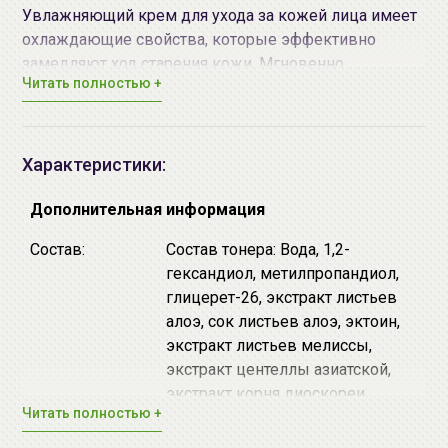
Увлажняющий крем для ухода за кожей лица имеет
охлаждающие свойства, которые эффективно
замедляют ход старения кожи. Мгновенно
Читать полностью +
впитывается и оставляет невидимый защитный
барьер, который удерживает влагу на длительное
время.
Экстракт алоэ вера обеспечивает многоуровневую
Характеристики:
защиту кожи. Полисахариды алоэ распределяются
по поверхности кожи, создавая увлажняющую
Дополнительная информация
пленку. Дополнительно полисахаридная пленка
Состав:
Состав тонера: Вода, 1,2-
защищает кожу от УФ-излучения. Экстракт содержит
гександиол, метилпропандиол,
свыше 160 составных частей. Это аминокислоты,
глицерет-26, экстракт листьев
витамины, минералы. Обладает бактерицидными и
алоэ, сок листьев алоэ, эктоин,
бактериостатическими свойствами, стимулирует
экстракт листьев мелиссы,
кровообращение, увлажняет кожу и помогает ей
экстракт центеллы азиатской,
сохранять влагу, снимает воспаление. Обладает
экстракт корня диоскореи
смягчающими, увлажняющими свойствами.
Читать полностью +
японской, экстракт ламинарии,
Эффективен для увядающей кожи, угревой сыпи.
пропандиол, сукциногликан,
Оказывает мощное заживляющее и