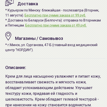
Доставка
* Курьером по Минску: ближайшая - послезавтра (Вторник,
11 августа).
Бесплатно при сумме заказа от 99 руб.
* Доставка по Беларуси (Белпочта): отправка по Вторникам
и Пятницам.
Бесплатно при сумме заказа от 49 руб.
Магазины / Самовывоз
* г.Минск, ул. Сурганова, 47-Б (главный вход медицинский
центр “НОРДИН”).
Описание:
Крем для лица насыщенно увлажняет и питает кожу,
восстанавливает свежесть и мягкость кожи,
обладает успокаивающим действием. Улучшает
текстуру кожи, придавая ей гладкость и
шелковистость. Крем обладает гелевой текстурой -
при нанесении на кожу становится водянистым.