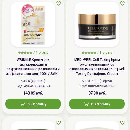
Dongjak-gu, Seoul
Импортер в
ИП Мигаль Наталья Петровна,
Беларусь:
УНП 192179286 Беларусь,
220020 Минск, ул.Радужная 4/1-
136. www.allcosmetics.by, E-mail:
info@allcosmetics.by,
тел.:+375296131336
/
1 отзыв
/
1 отзыв
WRINKLE Крем-гель
MEDI-PEEL Cell Toxing Крем
увлажняющий и
омолаживающий со
подтягивающий с ретинолом и
стволовыми клетками | 50г | Cell
изофлавонами сои, 100г / SANA
Toxing Dermajours Cream
WRINKLE Gel Cream
SANA (Япония)
MEDI-PEEL (Корея)
Код: 4964596484674
Код: 8809409345895
148.09 руб.
87.90 руб.
в корзину
в корзину