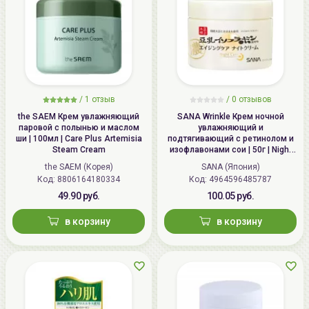
/
1 отзыв
/
0 отзывов
the SAEM Крем увлажняющий
SANA Wrinkle Крем ночной
паровой с полынью и маслом
увлажняющий и
ши | 100мл | Care Plus Artemisia
подтягивающий с ретинолом и
Steam Cream
изофлавонами сои | 50г | Night
Wrinkle Cream
the SAEM (Корея)
SANA (Япония)
Код: 8806164180334
Код: 4964596485787
49.90 руб.
100.05 руб.
в корзину
в корзину