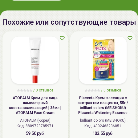
экстракты портулака, экстракт
ламинарии, экстракт корня
диоскореи японской, акрилат/
Похожие или сопутствующие товары
С10-30 алкил акрилатный
кроссполимер, ксантановая
камедь, карбомер, пропандиол,
трометамин, ксилит, гиалуронат
натрия, пентиленгликоль, масло
виноградной косточки,
кунжутное масло, рисовое
масло, масло бусенника, масло
семян сафлора, динатрий эдта,
бензоат натрия, лимонная
/
0 отзывов
/
0 отзывов
кислота, токоферол,
ATOPALM Крем для лица
Placenta Крем-эссенция с
ламеллярный
экстрактом плаценты, 55г /
этилгексилглицерин,
восстанавливающий | 35мл |
brilliant colors (MEISHOKU)
ароматизаторы. Состав крема:
ATOPALM Face Cream
Placenta Whitening Essence
Cream
Вода, глицерин,
ATOPALM (Корея)
brilliant colors (MEISHOKU)
циклопентасилоксан,
Код: 8809723785971
Код: 4902468236051
(Япония)
бутиленгликоль,
59.50 руб.
103.55 руб.