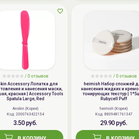
/
0 отзывов
/
0 отзывов
kin Accessory Лопатка для
heimish Набор спонжей д
товления и нанесения маски,
нанесения жидких и крем
ая, красная | Accessory Tools
тонирующих текстур | 1*5ш
Spatula Large, Red
Rubycell Puff
Anskin (Корея)
heimish (Корея)
Код: 2000763422154
Код: 8809481761347
3.50 руб.
29.90 руб.
в корзину
в корзину