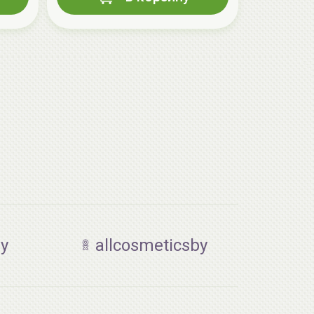
by
allcosmeticsby