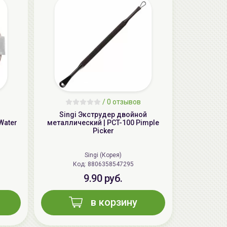
/
0 отзывов
AiliCode Гель-масло для душа, 250мл
Singi Экструдер двойной
Water
металлический | PCT-100 Pimple
19.99 руб.
25.53 руб.
-21%
Picker
Singi (Корея)
Код: 8806358547295
aкция
9.90 руб.
в корзину