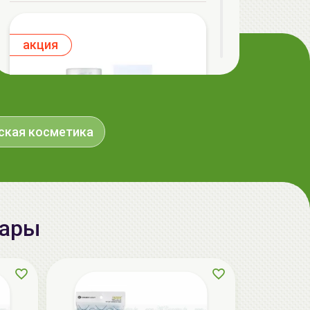
aкция
ская косметика
вары
AiliCode Восстанавливающий крем-
пилинг для лица, 50мл
24.90 руб.
49.95 руб.
-50%