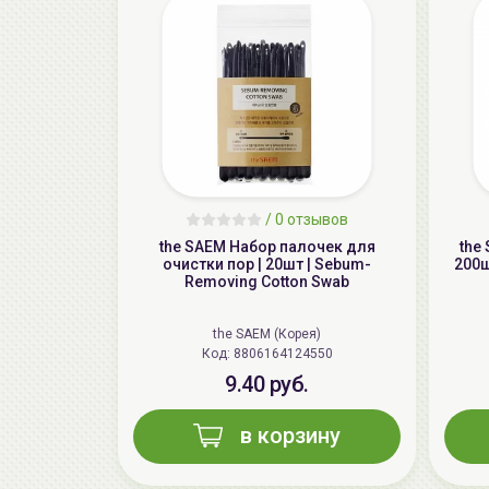
/
0 отзывов
the SAEM Набор палочек для
the 
очистки пор | 20шт | Sebum-
200ш
Removing Cotton Swab
the SAEM (Корея)
Код: 8806164124550
9.40 руб.
в корзину