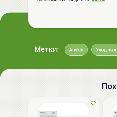
Метки:
Anskin
Уход за 
Пох