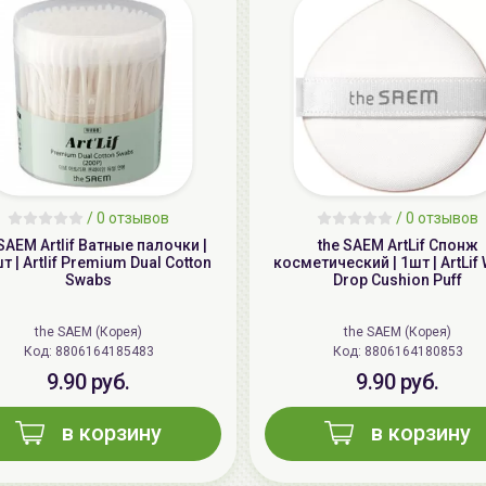
/
0 отзывов
/
0 отзывов
SAEM Artlif Ватные палочки |
the SAEM ArtLif Спонж
т | Artlif Premium Dual Cotton
косметический | 1шт | ArtLif 
Swabs
Drop Cushion Puff
the SAEM (Корея)
the SAEM (Корея)
Код: 8806164185483
Код: 8806164180853
9.90 руб.
9.90 руб.
в корзину
в корзину