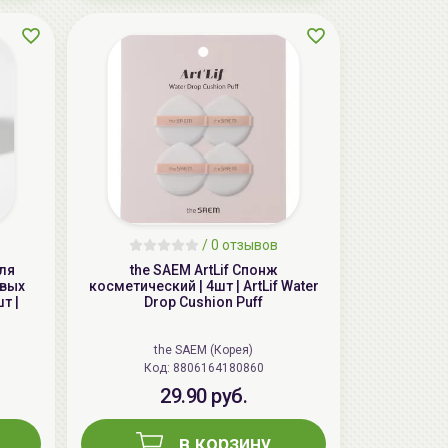
AiliCode Набор для тела Нежная кожа
(Спрей-лосьон для тела 150мл, Гель-
масло для душа 250мл)
25.00 руб.
36.63 руб.
-31%
/
0 отзывов
ля
the SAEM ArtLif Спонж
овых
косметический | 4шт | ArtLif Water
т |
Drop Cushion Puff
the SAEM (Корея)
Код: 8806164180860
29.90 руб.
в корзину