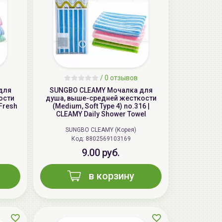
aкция
/
0 отзывов
для
SUNGBO CLEAMY Мочалка для
ости
душа, выше-средней жесткости
 Fresh
(Medium, Soft Type 4) no.316 |
CLEAMY Daily Shower Towel
SUNGBO CLEAMY (Корея)
AiliCode Гель-масло для душа Сочная
Код: 8802569103169
вишня, 250мл
9.00 руб.
19.99 руб.
25.53 руб.
-21%
в корзину
aкция