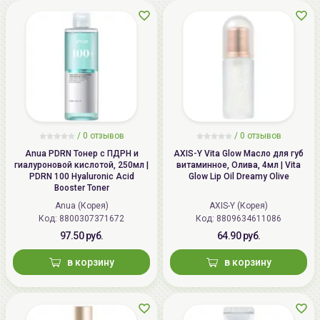
/
0 отзывов
/
0 отзывов
Anua PDRN Тонер с ПДРН и
AXIS-Y Vita Glow Масло для губ
гиалуроновой кислотой, 250мл |
витаминное, Олива, 4мл | Vita
PDRN 100 Hyaluronic Acid
Glow Lip Oil Dreamy Olive
Booster Toner
Anua (Корея)
AXIS-Y (Корея)
Код: 8800307371672
Код: 8809634611086
97.50 руб.
64.90 руб.
в корзину
в корзину