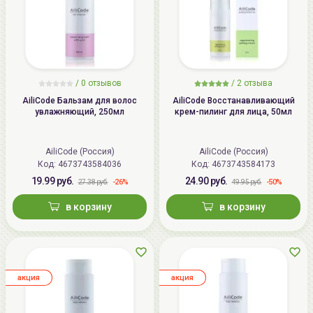
/
0 отзывов
/
2 отзыва
AiliCode Бальзам для волос
AiliCode Восстанавливающий
увлажняющий, 250мл
крем-пилинг для лица, 50мл
AiliCode (Россия)
AiliCode (Россия)
Код: 4673743584036
Код: 4673743584173
19.99 руб.
24.90 руб.
-26%
-50%
27.38 руб.
49.95 руб.
в корзину
в корзину
aкция
aкция