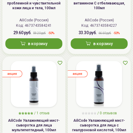
проблемной и чувствительной
витамином С отбеливающая,
кожи лица и тела, 100мл
100мл
AiliCode (Россия)
AiliCode (Россия)
Код: 4673743584241
Код: 4673743584227
29.60 руб.
33.30 руб.
-50%
-50%
59.20 руб.
66.60 руб.
в корзину
в корзину
aкция
aкция
/
1 отзыв
/
0 отзывов
AiliCode Увлажняющий мист-
AiliCode Увлажняющий мист-
сыворотка для лица
сыворотка для лица с
мультипептидный, 100мл
гиалуроновой кислотой, 100мл