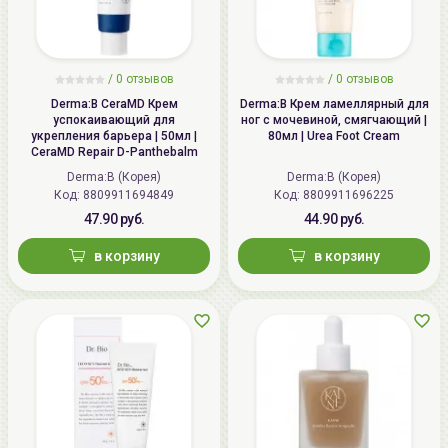
/
0 отзывов
/
0 отзывов
Derma:B CeraMD Крем
Derma:B Крем ламеллярный для
успокаивающий для
ног с мочевиной, смягчающий |
укрепления барьера | 50мл |
80мл | Urea Foot Cream
CeraMD Repair D-Panthebalm
Derma:B (Корея)
Derma:B (Корея)
Код: 8809911694849
Код: 8809911696225
47.90 руб.
44.90 руб.
в корзину
в корзину