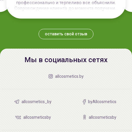
профессионально и терпеливо все объяснили.
Сопровождение клиента до момента получения
посылки 10 из 10
оставить свой отзыв
Мы в социальных сетях
allcosmetics.by
allcosmetics_by
byAllcosmetics
allcosmeticsby
allcosmeticsby