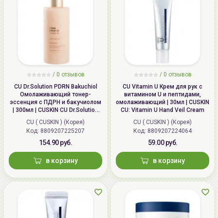
/
0 отзывов
/
0 отзывов
CU Dr.Solution PDRN Bakuchiol
CU Vitamin U Крем для рук с
Омолаживающий тонер-
витамином U и пептидами,
эссенция с ПДРН и бакучиолом
омолаживающий | 30мл | CUSKIN
| 300мл | CUSKIN CU Dr.Solution
CU: Vitamin U Hand Veil Cream
PDRN Bakuchiol Toner 100
CU ( CUSKIN ) (Корея)
CU ( CUSKIN ) (Корея)
Код: 8809207225207
Код: 8809207224064
154.90 руб.
59.00 руб.
в корзину
в корзину