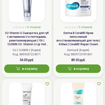
/
0 отзывов
/
0 отзывов
CU Vitamin U Сыворотка для губ
Derma:B CeraMD Крем
с витамином U и пептидами,
липосомный
ревитализирующая | 10г |
восстанавливающий для тела |
CUSKIN CU: Vitamin U Lip Veil
430мл | CeraMD Repair Cream
Serum
CU ( CUSKIN ) (Корея)
Derma:B (Корея)
Код: 8809207224071
Код: 8809723781867
54.00 руб.
89.50 руб.
в корзину
в корзину