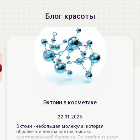
Блог красоты
Эктоин в косметике
22.01.2025
Эктоин - небольшая молекула, которая
образуется внутри клеток высоко
адаптированной бактерии. Он стабилизирует
ия
В 