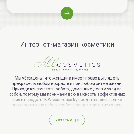
биологическую структуру микроорганизмов и
по
защищает их от воздействий экстремальных
по
ко
услови
ми
на
Интернет-магазин косметики
Мы убеждены, что женщина имеет право выглядеть
прекрасно в любом возрасте и при любом ритме жизни.
Приходится сочетать работу, домашние дела и уход за
собой, поэтому мы понимаем всю важность эффективных
бьюти-средств. В Allcosmetics.by представлены только
проверенные на себе и «работающие» торговые марки.
читать еще