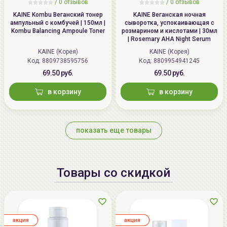
/
0 отзывов
/
0 отзывов
KAINE Kombu Веганский тонер
KAINE Веганская ночная
ампульный с комбучей | 150мл |
сыворотка, успокаивающая с
Kombu Balancing Ampoule Toner
розмарином и кислотами | 30мл
| Rosemary AHA Night Serum
KAINE (Корея)
KAINE (Корея)
Код: 8809738595756
Код: 8809954941245
69.50 руб.
69.50 руб.
в корзину
в корзину
показать еще товары
Товары со скидкой
aкция
aкция