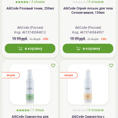
/
2 отзыва
/
0 отзывов
AiliCode Розовый тоник, 250мл
AiliCode Спрей-лосьон для тела
Сочная вишня, 150мл
AiliCode (Россия)
AiliCode (Россия)
Код: 4673743584012
Код: 4673743584357
19.99 руб.
19.99 руб.
-35%
-16%
31.08 руб.
24.05 руб.
в корзину
в корзину
aкция
aкция
/
1 отзыв
/
0 отзывов
AiliCode Сыворотка для
AiliCode Сыворотка с