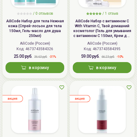
/
0 отзывов
/
1 отзыв
AiliCode Набор для тела Нежная
AiliCode Набор с витамином С
кожа (Спрей-лосьон для тела
With Vitamin C, Твой домашний
150мл, Гель-масло для душа
косметолог (Гель для умывания
250мл)
с витамином С 150мл, Крем для
лица и шеи с витамином С 50мл)
AiliCode (Россия)
AiliCode (Россия)
Код: 4673743584326
Код: 4673743584395
25.00 руб.
59.00 руб.
-31%
-10%
36.63 руб.
66.23 руб.
в корзину
в корзину
aкция
aкция