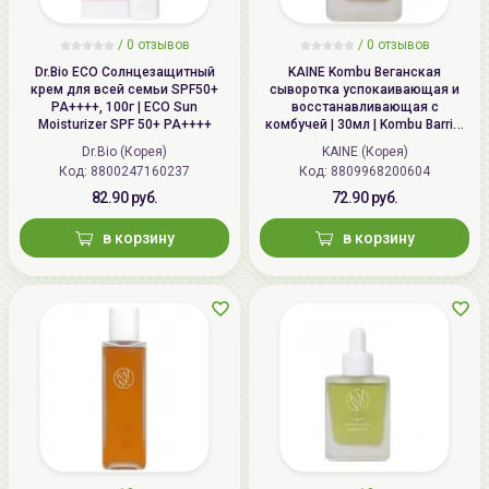
/
0 отзывов
/
0 отзывов
Dr.Bio ECO Солнцезащитный
KAINE Kombu Веганская
крем для всей семьи SPF50+
сыворотка успокаивающая и
PA++++, 100г | ECO Sun
восстанавливающая с
Moisturizer SPF 50+ PA++++
комбучей | 30мл | Kombu Barrier
Ampoule
Dr.Bio (Корея)
KAINE (Корея)
Код: 8800247160237
Код: 8809968200604
82.90 руб.
72.90 руб.
в корзину
в корзину