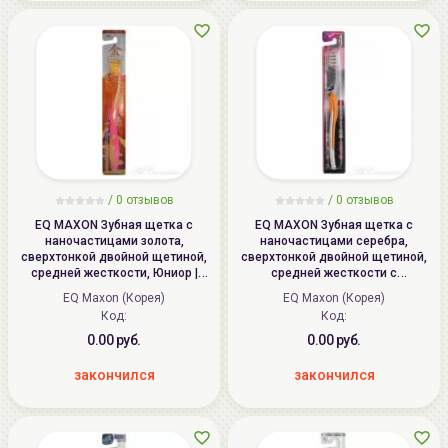
/ 0 отзывов
/ 0 отзывов
EQ MAXON Зубная щетка c
EQ MAXON Зубная щетка c
наночастицами золота,
наночастицами серебра,
сверхтонкой двойной щетиной,
сверхтонкой двойной щетиной,
средней жесткости, Юниор |
средней жесткости с
Nano Gold Toothbrush
массажным эффектом,
EQ Maxon (Корея)
EQ Maxon (Корея)
стандартная чистящая головка
Код:
Код:
| Nano Silver Massage Toothbrush
0.00 руб.
0.00 руб.
закончился
закончился