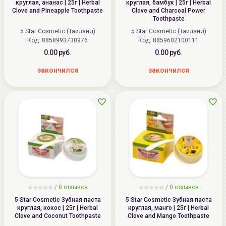
круглая, ананас | 25г | Herbal
круглая, бамбук | 25г | Herbal
Clove and Pineapple Toothpaste
Clove and Charcoal Power
Toothpaste
5 Star Cosmetic (Таиланд)
5 Star Cosmetic (Таиланд)
Код:
8858993730976
Код:
8859602100111
0.00 руб.
0.00 руб.
закончился
закончился
/ 0 отзывов
/ 0 отзывов
5 Star Cosmetic Зубная паста
5 Star Cosmetic Зубная паста
круглая, кокос | 25г | Herbal
круглая, манго | 25г | Herbal
Clove and Coconut Toothpaste
Clove and Mango Toothpaste