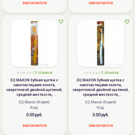
закончился
закончился
/ 0 отзывов
/ 0 отзывов
EQ MAXON Зубная щетка c
EQ MAXON Зубная щетка c
наночастицами золота,
наночастицами золота,
сверхтонкой двойной щетиной,
сверхтонкой двойной щетиной,
средней жесткости,
средней жесткости,
стандартная чистящая головка,
суперкомпактная чистящая
EQ Maxon (Корея)
EQ Maxon (Корея)
прямая ручка | Nano Gold
головка | Nano Gold Toothbrush
Код:
Код:
Toothbrush
0.00 руб.
0.00 руб.
закончился
закончился