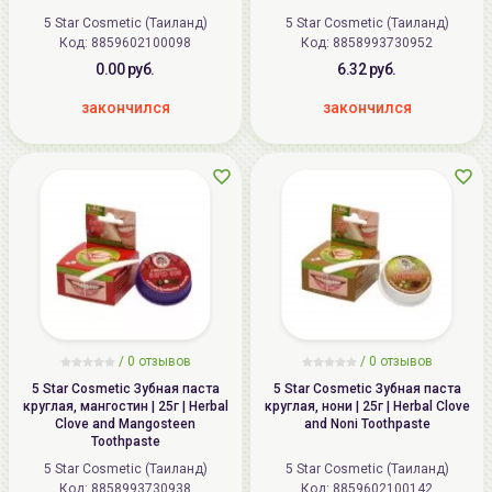
5 Star Cosmetic (Таиланд)
5 Star Cosmetic (Таиланд)
Код:
8859602100098
Код:
8858993730952
0.00 руб.
6.32 руб.
закончился
закончился
/ 0 отзывов
/ 0 отзывов
5 Star Cosmetic Зубная паста
5 Star Cosmetic Зубная паста
круглая, мангостин | 25г | Herbal
круглая, нони | 25г | Herbal Clove
Clove and Mangosteen
and Noni Toothpaste
Toothpaste
5 Star Cosmetic (Таиланд)
5 Star Cosmetic (Таиланд)
Код:
8858993730938
Код:
8859602100142