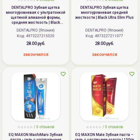
DENTALPRO Зубная щетка
DENTALPRO Зубная щетка
многоуровневая с ультратонкой
многоуровневая средней
щетиной алмазной формы,
жесткости | Black Ultra Slim Plus
средняя жесткость | Black
Diamond, Medium
DENTALPRO (Япония)
DENTALPRO (Япония)
Код:
4973227215020
Код:
4973227211077
28.00 руб.
28.00 руб.
закончился
закончился
/ 0 отзывов
/ 0 отзывов
EQ MAXON MashiMaro Зубная
EQ MAXON Mate Зубная паста –
паста - гель с натуральным
гель с частицами золота | 150гр