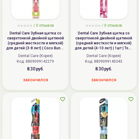
/ 0 отзывов
/ 0 отзывов
Dental Care Зубная щетка cо
Dental Care Зубная щетка cо
сверхтонкой двойной щетиной
сверхтонкой двойной щетиной
(средней жесткости и мягкой)
(средней жесткости и мягкой)
для детей (3-8 лет) | Coco Bunny
для детей (4-10 лет) | 1шт | Toori
Kids Toothbrush
Kids Toothbrush
Dental Care (Корея)
Dental Care (Корея)
Код:
8809099142279
Код:
8809099140343
8.30 руб.
8.30 руб.
закончился
закончился