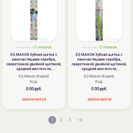
/ 0 отзывов
/ 0 отзывов
EQ MAXON Зубная щетка c
EQ MAXON Зубная щетка c
наночастицами серебра,
наночастицами серебра,
сверхтонкой двойной щетиной,
сверхтонкой двойной щетиной,
средней жесткости,
средней жесткости,
компактная чистящая головка |
стандартная чистящая головка,
EQ Maxon (Корея)
EQ Maxon (Корея)
Nano Silver Toothbrush,
изогнутая ручка | Nano Silver
Код:
Код:
MashiMaro
Toothbrush
0.00 руб.
0.00 руб.
закончился
закончился
1
2
3