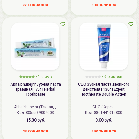
закончился
закончился
/
1
отзыв
/ 0 отзывов
Abhaibhubejhr Зубная паста
CLIO Зубная паста двойного
травяная | 70г | Herbal
действия | 130г | Expert
Toothpaste
Toothpaste Double Action
Abhaibhubejhr (Таиланд)
CLIO (Корея)
Код:
8855539004003
Код:
8801441015880
15.30 руб.
0.00 руб.
закончился
закончился