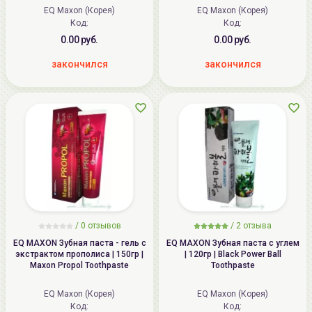
углем | Travel Set
EQ Maxon (Корея)
EQ Maxon (Корея)
Код:
Код:
0.00 руб.
0.00 руб.
закончился
закончился
/ 0 отзывов
/
2
отзыва
EQ MAXON Зубная паста - гель с
EQ MAXON Зубная паста с углем
экстрактом прополиса | 150гр |
| 120гр | Black Power Ball
Maxon Propol Toothpaste
Toothpaste
EQ Maxon (Корея)
EQ Maxon (Корея)
Код:
Код: