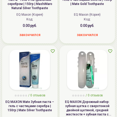
серебром | 150гр | MashiMaro
| Mate Gold Toothpaste
Natural Silver Toothpaste
EQ Maxon (Корея)
EQ Maxon (Корея)
Код:
Код:
0.00 руб.
0.00 руб.
закончился
закончился
/ 0 отзывов
/ 0 отзывов
EQ MAXON Mate Зубная паста –
EQ MAXON Дорожный набор:
гель с частицами серебра |
зубная щетка с сверхтонкой
150гр | Mate Silver Toothpaste
двойной щетиной, средней
жесткости + зубная паста с