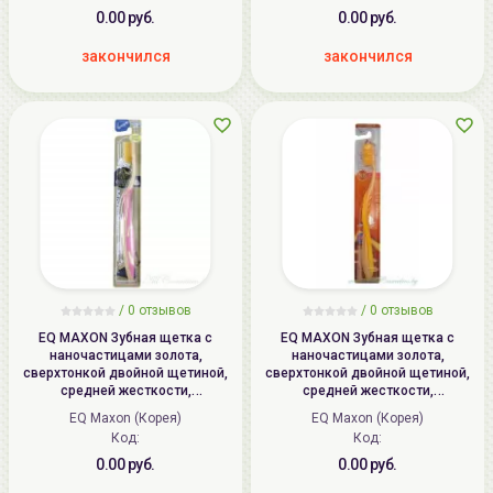
0.00 руб.
0.00 руб.
закончился
закончился
/ 0 отзывов
/ 0 отзывов
EQ MAXON Зубная щетка c
EQ MAXON Зубная щетка c
наночастицами золота,
наночастицами золота,
сверхтонкой двойной щетиной,
сверхтонкой двойной щетиной,
средней жесткости,
средней жесткости,
стандартная чистящая головка
стандартная чистящая головка,
EQ Maxon (Корея)
EQ Maxon (Корея)
| Nano Gold Toothbrush,
изогнутая ручка | Nano Gold
Код:
Код:
MashiMaro
Toothbrush
0.00 руб.
0.00 руб.