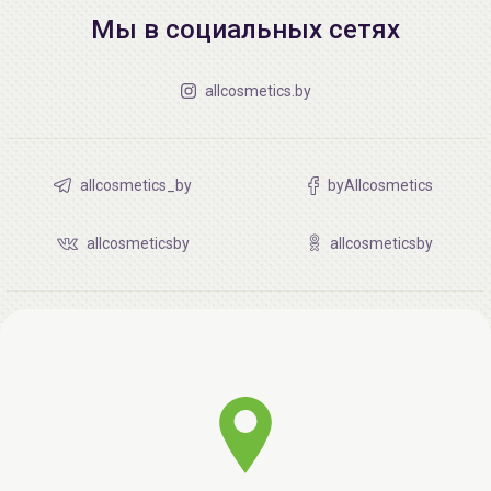
Мы в социальных сетях
allcosmetics.by
allcosmetics_by
byAllcosmetics
allcosmeticsby
allcosmeticsby