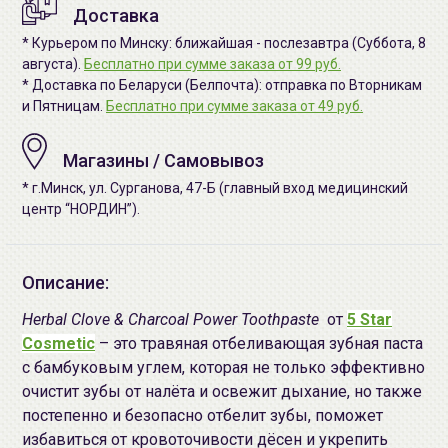
Доставка
* Курьером по Минску: ближайшая - послезавтра (Суббота, 8
августа).
Бесплатно при сумме заказа от 99 руб.
* Доставка по Беларуси (Белпочта): отправка по Вторникам
и Пятницам.
Бесплатно при сумме заказа от 49 руб.
Магазины / Самовывоз
* г.Минск, ул. Сурганова, 47-Б (главный вход медицинский
центр “НОРДИН”).
Описание:
Herbal Clove & Charcoal Power Toothpaste
от
5 Star
Cosmetic
– это травяная отбеливающая зубная паста
с бамбуковым углем, которая не только эффективно
очистит зубы от налёта и освежит дыхание, но также
постепенно и безопасно отбелит зубы, поможет
избавиться от кровоточивости дёсен и укрепить