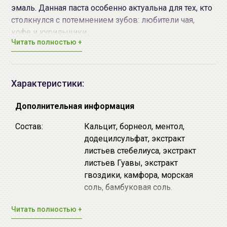
эмаль. Данная паста особенно актуальна для тех, кто
столкнулся с потемнением зубов: любители чая,
кофе и курильщики.
Читать полностью +
♦
Активированный бамбуковый уголь
удаляет с
эмали пятна от кофе, чая, сигарет и отбеливает зубы,
а также поглощает бактерии, нейтрализуя
неприятный запах изо рта.
Характеристики:
♦
Масло гвоздики
обладает противовирусным,
противовоспалительным и антибактериальным
Дополнительная информация
действием, способствует заживлению
Состав:
Кальцит, борнеол, ментол,
повреждений.
додецилсульфат, экстракт
♦
Борнеол
обладает антисептическим,
листьев стебелиуса, экстракт
противовоспалительным, противовирусным и
листьев Гуавы, экстракт
заживляющим действием, отлично справляется с
гвоздики, камфора, морская
уничтожением бактерий на зубах и деснах и
соль, бамбуковая соль.
нейтрализует неприятный запах.
♦
Камфора
обладет ранозаживляющим и
Дата
смотрите упаковке (MFG.
Читать полностью +
очищающим действием, помогает снять зубную боль
производства:
дд.мм.гггг)
и воспаление.