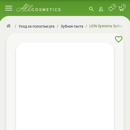
0
0
LION Systema Зубная пас
Уход за полостью рта
Зубная паста