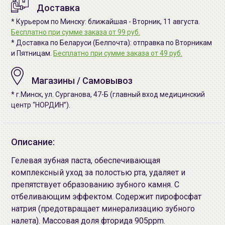
Доставка
* Курьером по Минску: ближайшая - Вторник, 11 августа.
Бесплатно при сумме заказа от 99 руб.
* Доставка по Беларуси (Белпочта): отправка по Вторникам
и Пятницам.
Бесплатно при сумме заказа от 49 руб.
Магазины / Самовывоз
* г.Минск, ул. Сурганова, 47-Б (главный вход медицинский
центр “НОРДИН”).
Описание:
Гелевая зубная паста, обеспечивающая
комплексный уход за полостью рта, удаляет и
препятствует образованию зубного камня. С
отбеливающим эффектом. Содержит пирофосфат
натрия (предотвращает минерализацию зубного
налета). Массовая доля фторида 905ppm.