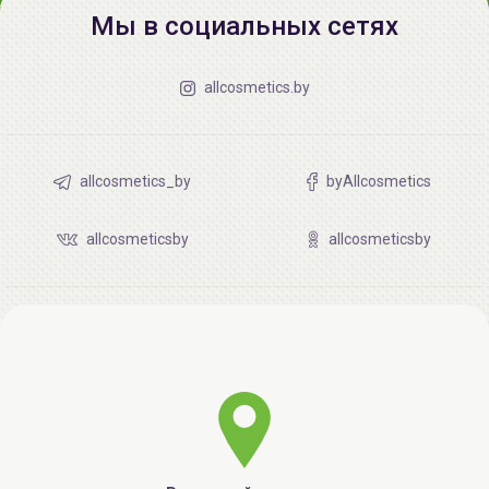
утром и вечером. Для сохранения
Мы в социальных сетях
профилактического действия
щетки
, рекомендуется
менять
зубную щетку
на новую не реже 1 раза в
месяц.
allcosmetics.by
allcosmetics_by
byAllcosmetics
allcosmeticsby
allcosmeticsby