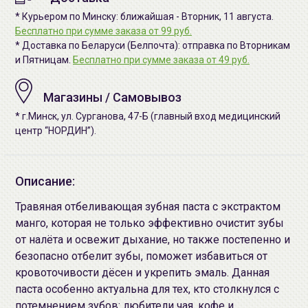
* Курьером по Минску: ближайшая - Вторник, 11 августа.
Бесплатно при сумме заказа от 99 руб.
* Доставка по Беларуси (Белпочта): отправка по Вторникам
и Пятницам.
Бесплатно при сумме заказа от 49 руб.
Магазины / Самовывоз
* г.Минск, ул. Сурганова, 47-Б (главный вход медицинский
центр “НОРДИН”).
Описание:
Травяная отбеливающая зубная паста с экстрактом
манго, которая не только эффективно очистит зубы
от налёта и освежит дыхание, но также постепенно и
безопасно отбелит зубы, поможет избавиться от
кровоточивости дёсен и укрепить эмаль. Данная
паста особенно актуальна для тех, кто столкнулся с
потемнением зубов: любители чая, кофе и