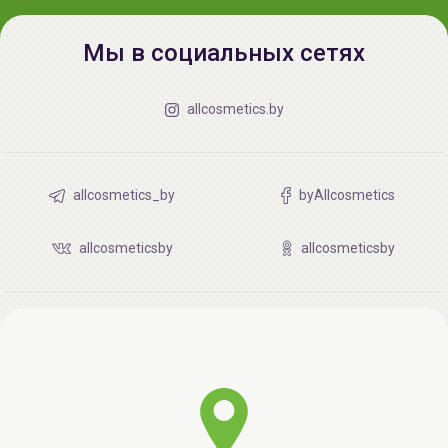
при температуре от +5° до +25°С.
Мы в социальных сетях
allcosmetics.by
allcosmetics_by
byAllcosmetics
allcosmeticsby
allcosmeticsby