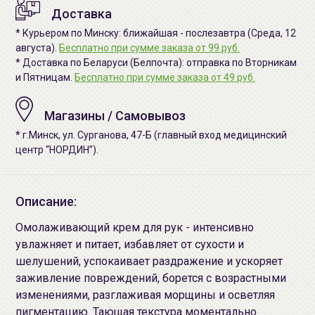
Доставка
* Курьером по Минску: ближайшая - послезавтра (Среда, 12
августа).
Бесплатно при сумме заказа от 99 руб.
* Доставка по Беларуси (Белпочта): отправка по Вторникам
и Пятницам.
Бесплатно при сумме заказа от 49 руб.
Магазины / Самовывоз
* г.Минск, ул. Сурганова, 47-Б (главный вход медицинский
центр “НОРДИН”).
Описание:
Омолаживающий крем для рук - интенсивно
увлажняет и питает, избавляет от сухости и
шелушений, успокаивает раздражение и ускоряет
заживление повреждений, борется с возрастными
изменениями, разглаживая морщины и осветляя
пигментацию. Тающая текстура моментально