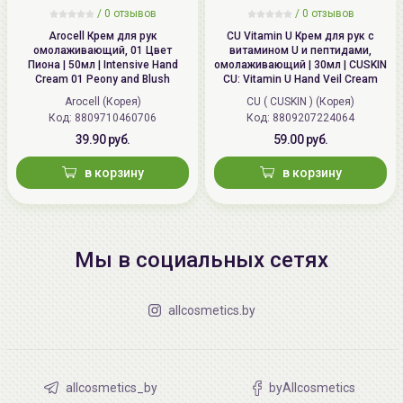
/
0 отзывов
/
0 отзывов
Arocell Крем для рук
CU Vitamin U Крем для рук с
омолаживающий, 01 Цвет
витамином U и пептидами,
Пиона | 50мл | Intensive Hand
омолаживающий | 30мл | CUSKIN
Cream 01 Peony and Blush
CU: Vitamin U Hand Veil Cream
Arocell (Корея)
CU ( CUSKIN ) (Корея)
Код: 8809710460706
Код: 8809207224064
39.90 руб.
59.00 руб.
в корзину
в корзину
Мы в социальных сетях
allcosmetics.by
allcosmetics_by
byAllcosmetics