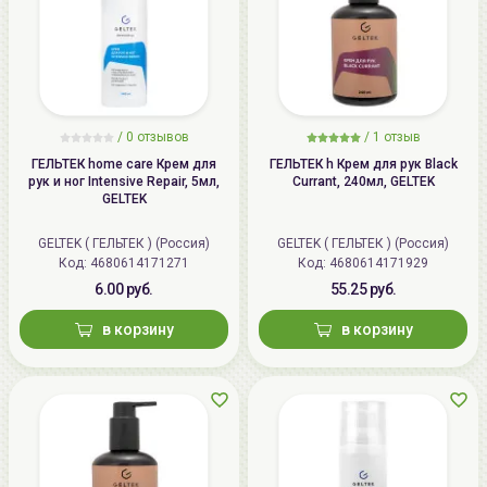
/
0 отзывов
/
1 отзыв
ГЕЛЬТЕК home care Крем для
ГЕЛЬТЕК h Крем для рук Black
рук и ног Intensive Repair, 5мл,
Currant, 240мл, GELTEK
GELTEK
GELTEK ( ГЕЛЬТЕК ) (Россия)
GELTEK ( ГЕЛЬТЕК ) (Россия)
Код: 4680614171271
Код: 4680614171929
6.00 руб.
55.25 руб.
в корзину
в корзину