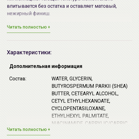
впитывается без остатка и оставляет матовый,
нежирный финиш.
Обладает освежающим ароматом ветивера. Верхние
Читать полностью +
ноты: лемонграсс, голубика, ветивер. Ноты сердца:
картофель, огурец, ландыш. Базовые ноты: роза,
дерево, мускус.
Характеристики:
Действие крема:
Дополнительная информация
интенсивное увлажнение и питание;
Состав:
WATER, GLYCERIN,
успокаивающее действие;
BUTYROSPERMUM PARKII (SHEA)
омолаживающее действие;
BUTTER, CETEARYL ALCOHOL,
разглаживающий эффект;
CETYL ETHYLHEXANOATE,
выравнивание тона.
CYCLOPENTASILOXANE,
Основные действующие компоненты:
ETHYLHEXYL PALMITATE,
NIACINAMIDE, CAPRYLIC/CAPRIC
5% Biolipid Shea (Butyrospermum Parkii Butter
Читать полностью +
TRIGLYCERIDE, POLYGLYCERYL-3
(50,000 ppm), Candida Bombicola/glucose/methyl
DISTEARATE, 1,2-HEXANEDIOL,