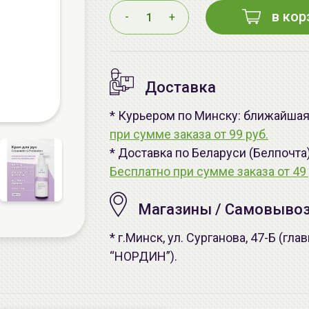
в кор
-
+
Доставка
* Курьером по Минску: ближайшая -
при сумме заказа от 99 руб.
* Доставка по Беларуси (Белпочта
Бесплатно при сумме заказа от 49 
Магазины / Самовыво
* г.Минск, ул. Сурганова, 47-Б (г
“НОРДИН”).