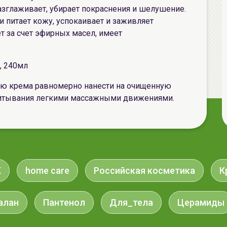
разглаживает, убирает покраснения и шелушение.
и питает кожу, успокаивает и заживляет
т за счет эфирных масел, имеет
, 240мл
 крема равномерно нанести на очищенную
впитывания легкими массажными движениями.
K
home care
Российская косметика
К
алан
Пантенол
Для_тела
Церамиды