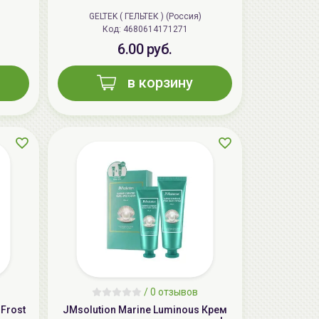
GELTEK ( ГЕЛЬТЕК ) (Россия)
Код: 4680614171271
6.00 руб.
в корзину
AiliCode Бальзам для волос
увлажняющий, 250мл
19.99 руб.
27.38 руб.
-26%
aкция
/
0 отзывов
Frost
JMsolution Marine Luminous Крем