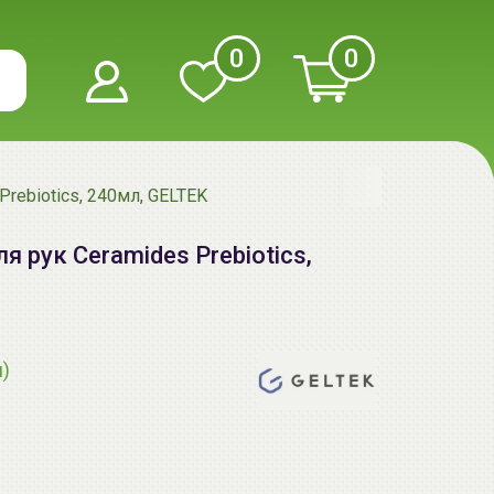
0
0
rebiotics, 240мл, GELTEK
 рук Ceramides Prebiotics,
я)