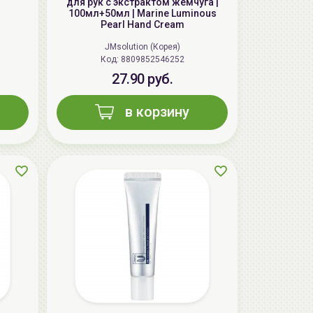
для рук с экстрактом жемчуга |
100мл+50мл | Marine Luminous
Pearl Hand Cream
JMsolution (Корея)
Код: 8809852546252
27.90 руб.
в корзину
AiliCode Восстанавливающий крем-
пилинг для лица, 50мл
24.90 руб.
49.95 руб.
-50%