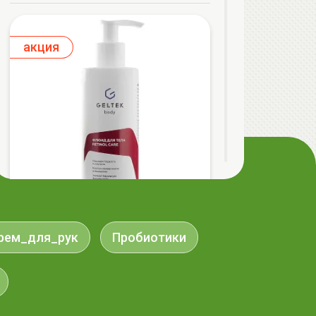
aкция
ГЕЛЬТЕК body Флюид для тела Retinol
рем_для_рук
Пробиотики
Care, 240мл, GELTEK
79.99 руб.
101.57 руб.
-21%