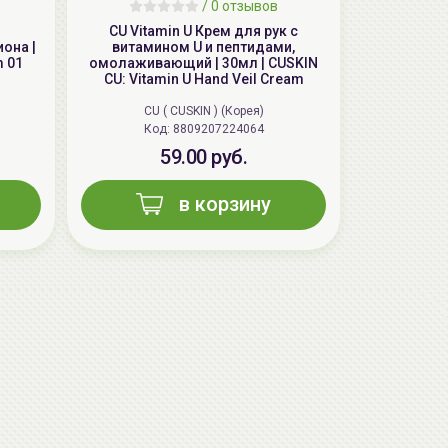
/
0 отзывов
CU Vitamin U Крем для рук с
она |
витамином U и пептидами,
m 01
омолаживающий | 30мл | CUSKIN
CU: Vitamin U Hand Veil Cream
CU ( CUSKIN ) (Корея)
Код: 8809207224064
59.00 руб.
в корзину