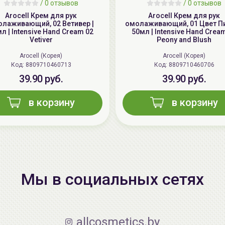
/
0 отзывов
/
0 отзывов
Arocell Крем для рук
Arocell Крем для рук
лаживающий, 02 Ветивер |
омолаживающий, 01 Цвет Пи
л | Intensive Hand Cream 02
50мл | Intensive Hand Crea
Vetiver
Peony and Blush
Arocell (Корея)
Arocell (Корея)
Код: 8809710460713
Код: 8809710460706
39.90 руб.
39.90 руб.
в корзину
в корзину
Мы в социальных сетях
allcosmetics.by