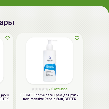
aкция
вары
ГЕЛЬТЕК body Масло для душа,
увлажняющее, Мускус-зеленый чай,
240мл, GELTEK
49.99 руб.
60.91 руб.
-17%
/
0 отзывов
 рук и
ГЕЛЬТЕК home care Крем для рук и
GELTEK
ног Intensive Repair, 5мл, GELTEK
aкция