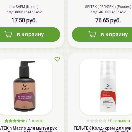
the SAEM (Корея)
GELTEK ( ГЕЛЬТЕК ) (Россия)
Код: 8806164168462
Код: 4610094695462
17.50 руб.
76.65 руб.
в корзину
в корзину
/
1 отзыв
/
0 отзывов
ЬТЕК h Масло для мытья рук
ГЕЛЬТЕК Колд-крем для рук 