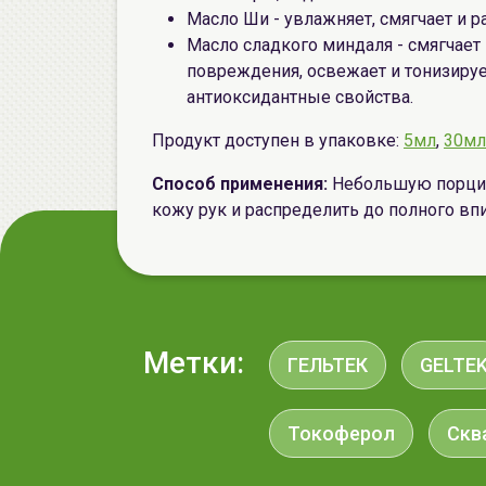
Масло Ши - увлажняет, смягчает и 
Масло сладкого миндаля - смягчает 
повреждения, освежает и тонизируе
антиоксидантные свойства.
Продукт доступен в упаковке:
5мл
,
30мл
Способ применения:
Небольшую порцию
кожу рук и распределить до полного 
Метки:
ГЕЛЬТЕК
GELTE
Токоферол
Скв