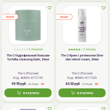
aкция
aкция
/ 0 отзывов
/
2
отзыва
The U Гидрофильный бальзам
The U Крем с ретинолом Glow
Tochilka cleansing balm, 50мл
skin retinol cream, 30мл
The U (Россия)
The U (Россия)
Код:
4680614172193
Код:
4680614171325
49.90 руб.
64.50 руб.
-9%
-8%
55.10 руб.
70.45 руб.
в корзину
в корзину