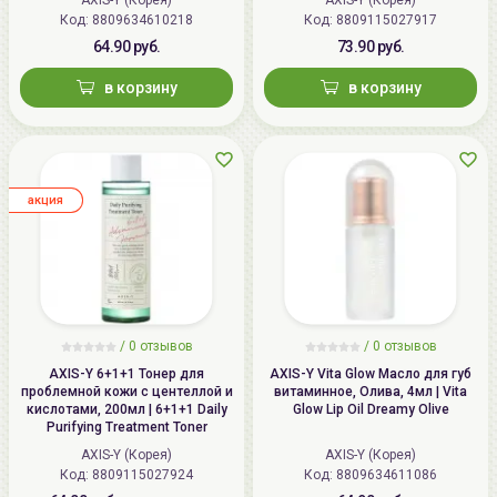
Код:
8809634610218
Код:
8809115027917
64.90 руб.
73.90 руб.
в корзину
в корзину
aкция
/ 0 отзывов
/ 0 отзывов
AXIS-Y 6+1+1 Тонер для
AXIS-Y Vita Glow Масло для губ
проблемной кожи с центеллой и
витаминное, Олива, 4мл | Vita
кислотами, 200мл | 6+1+1 Daily
Glow Lip Oil Dreamy Olive
Purifying Treatment Toner
AXIS-Y (Корея)
AXIS-Y (Корея)
Код:
8809115027924
Код:
8809634611086