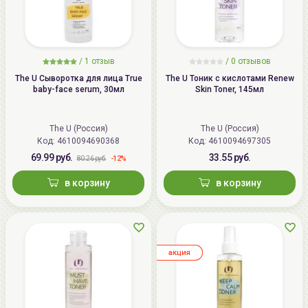
/
1
отзыв
/ 0 отзывов
The U Сыворотка для лица True
The U Тоник с кислотами Renew
baby-face serum, 30мл
Skin Toner, 145мл
The U (Россия)
The U (Россия)
Код:
4610094690368
Код:
4610094697305
69.99 руб.
33.55 руб.
-12%
80.26 руб.
в корзину
в корзину
aкция