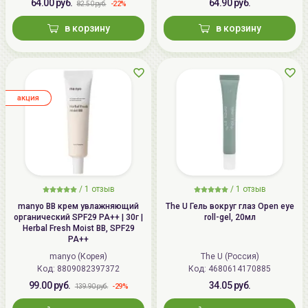
64.00 руб.
64.90 руб.
-22%
82.50 руб.
в корзину
в корзину
aкция
/
1
отзыв
/
1
отзыв
manyo ВВ крем увлажняющий
The U Гель вокруг глаз Open eye
органический SPF29 PA++ | 30г |
roll-gel, 20мл
Herbal Fresh Moist BB, SPF29
PA++
manyo (Корея)
The U (Россия)
Код:
8809082397372
Код:
4680614170885
99.00 руб.
34.05 руб.
-29%
139.90 руб.