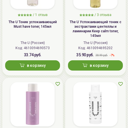
/
1
отзыв
/
3
отзыва
The U Тоник успокаивающий
The U Успокаивающий тоник с
Must have toner, 145мл
экстрактами центеллы и
ламинарии Keep calm toner,
145мл
The U (Россия)
The U (Россия)
Код:
4610094690573
Код:
4610094695202
33.74 руб.
35.90 руб.
-7%
38.99 руб.
в корзину
в корзину