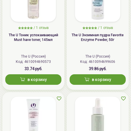
/
1 отзыв
/
1 отзыв
The U Тоник успокаивающий
The U Энзимная пудра Favorite
Must have toner, 145мл
Enzyme Powder, 50г
The U (Россия)
The U (Россия)
Код: 4610094690573
Код: 4610094699606
33.74 руб.
39.86 руб.
в корзину
в корзину