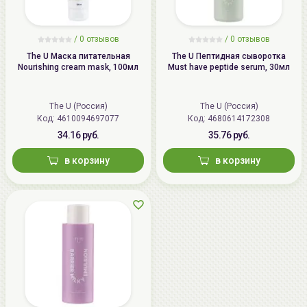
/
0 отзывов
/
0 отзывов
The U Маска питательная
The U Пептидная сыворотка
Nourishing cream mask, 100мл
Must have peptide serum, 30мл
The U (Россия)
The U (Россия)
Код: 4610094697077
Код: 4680614172308
34.16 руб.
35.76 руб.
в корзину
в корзину