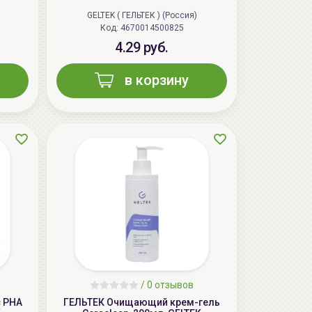
GELTEK ( ГЕЛЬТЕК ) (Россия)
Код: 4670014500825
4.29 руб.
в корзину
AiliCode Бальзам для волос
увлажняющий, 250мл
19.99 руб.
27.38 руб.
-26%
aкция
/
0 отзывов
 PHA
ГЕЛЬТЕК Очищающий крем-гель