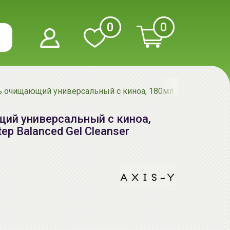
0
0
ь очищающий универсальный с киноа, 180мл | 6+1+1 Quinoa O
щий универсальный с киноа,
ep Balanced Gel Cleanser