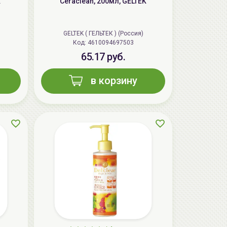
K
Ceraclean, 200мл, GELTEK
GELTEK ( ГЕЛЬТЕК ) (Россия)
Код: 4610094697503
65.17 руб.
в корзину
AiliCode Восстанавливающий крем-
пилинг для лица, 50мл
24.90 руб.
49.95 руб.
-50%