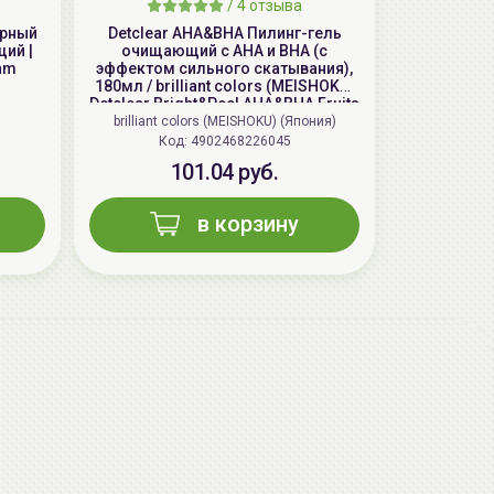
/
4 отзыва
ярный
Detclear AHA&BHA Пилинг-гель
щий |
очищающий с AHA и BHA (с
am
эффектом сильного скатывания),
180мл / brilliant colors (MEISHOKU)
Detclear Bright&Peel AHA&BHA Fruits
Peeling Jelly
brilliant colors (MEISHOKU) (Япония)
Код: 4902468226045
101.04 руб.
в корзину