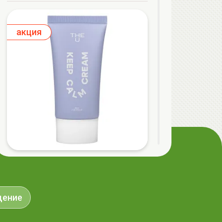
aкция
The U Крем с центеллой Keep Calm
Cream, 50мл
32.50 руб.
36.40 руб.
-10%
щение