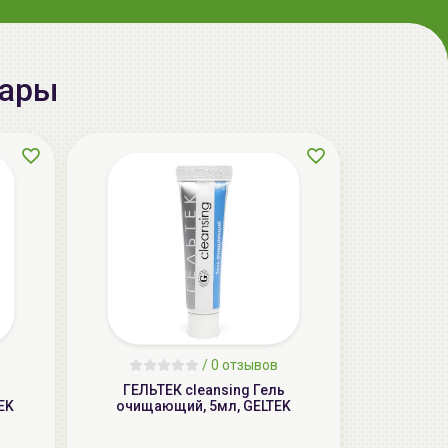
aкция
вары
ГЕЛЬТЕК cleansing Маска энзимная
пектиновая, 200г, GELTEK
59.00 руб.
124.98 руб.
-52%
/
0 отзывов
ГЕЛЬТЕК cleansing Гель
aкция
EK
очищающий, 5мл, GELTEK