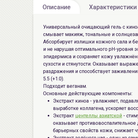
Описание
Характеристики
Универсальный очищающий гель с киноа
смывает макияж, тональные и солнцеза
Абсорбирует излишки кожного сала и б
и не нарушая оптимального pH-уровня 
эпидермиса и сохраняет кожу увлажнён
сухости и стянутости. Оказывает выраж
раздражения и способствует заживлени
5.5 (+1.0).
Подходит веганам.
Основные действующие компоненты:
Экстракт киноа - увлажняет, подав
выработке коллагена, ускоряет вос
Экстракт
центеллы азиатской
- стим
оказывает противовоспалительное 
барьерных свойств кожи, снижает ч
Экстракт зелёного чая - один из са