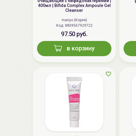
очищающий с бифидобактериями |
400мл | Bifida Complex Ampoule Gel
Cleanser
manyo (Корея)
Код: 8809567929722
97.50 руб.
в корзину