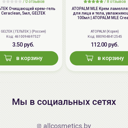
/
0 отзывов
/
8 отзывов
ЬТЕК Очищающий крем-гель
ATOPALM MLE Крем ламелл
Ceraclean, 5мл, GELTEK
для лица и тела, увлажняю
100мл | ATOPALM MLE Cre
GELTEK ( ГЕЛЬТЕК ) (Россия)
ATOPALM (Корея)
Код: 4610094697527
Код: 8809048412545
3.50 руб.
112.00 руб.
в корзину
в корзину
Мы в социальных сетях
allcosmetics.by