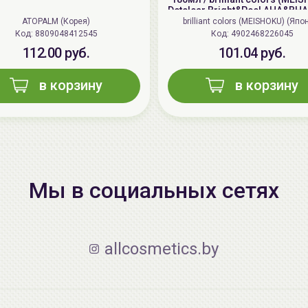
Detclear Bright&Peel AHA&BHA 
Peeling Jelly
ATOPALM (Корея)
brilliant colors (MEISHOKU) (Япо
Код: 8809048412545
Код: 4902468226045
112.00 руб.
101.04 руб.
в корзину
в корзину
Мы в социальных сетях
allcosmetics.by