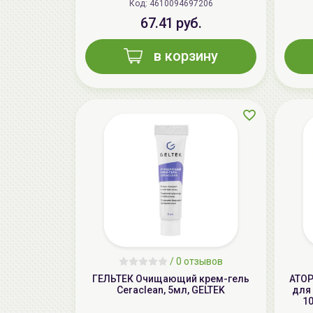
Код: 4610094697206
67.41 руб.
в корзину
/
0 отзывов
ГЕЛЬТЕК Очищающий крем-гель
ATOP
Ceraclean, 5мл, GELTEK
для 
1