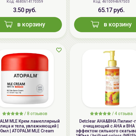
Код: 4680614170359
Код: 4610094697503
3.50 руб.
65.17 руб.
в корзину
в корзину
/
8 отзывов
/
4 отзыва
ALM MLE Крем ламеллярный
Detclear AHA&BHA Пилинг-
лица и тела, увлажняющий |
очищающий с AHA и BHA 
00мл | ATOPALM MLE Cream
эффектом сильного скатыва
180мл / brilliant colors (MEI