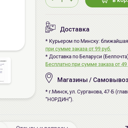
в кор
-
+
Доставка
* Курьером по Минску: ближайшая -
при сумме заказа от 99 руб.
* Доставка по Беларуси (Белпочта
Бесплатно при сумме заказа от 49 
Магазины / Самовыво
* г.Минск, ул. Сурганова, 47-Б (г
“НОРДИН”).