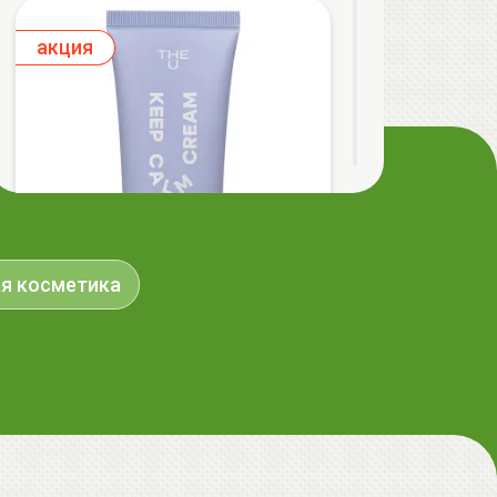
aкция
я косметика
The U Крем с центеллой Keep Calm
Cream, 50мл
32.50 руб.
36.40 руб.
-10%
aкция