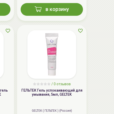
в корзину
AiliCode Бальзам для волос
увлажняющий, 250мл
19.99 руб.
27.38 руб.
-26%
/
0 отзывов
aкция
гель
ГЕЛЬТЕК Гель успокаивающий для
K
умывания, 5мл, GELTEK
GELTEK ( ГЕЛЬТЕК ) (Россия)