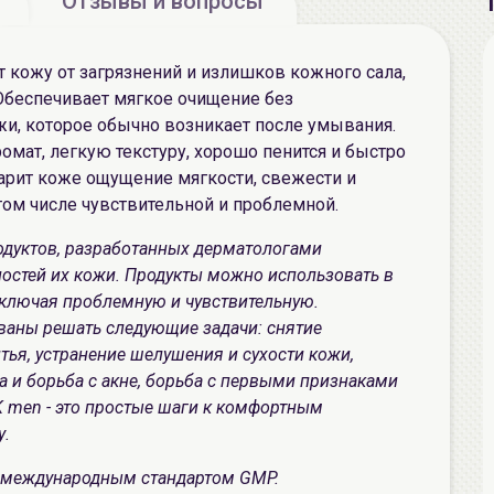
Отзывы и вопросы
 кожу от загрязнений и излишков кожного сала,
Обеспечивает мягкое очищение без
и, которое обычно возникает после умывания.
омат, легкую текстуру, хорошо пенится и быстро
арит коже ощущение мягкости, свежести и
том числе чувствительной и проблемной.
одуктов, разработанных дерматологами
ностей их кожи. Продукты можно использовать в
включая проблемную и чувствительную.
ваны решать следующие задачи: снятие
тья, устранение шелушения и сухости кожи,
а и борьба с акне, борьба с первыми признаками
K men - это простые шаги к комфортным
у.
с международным стандартом GMP.