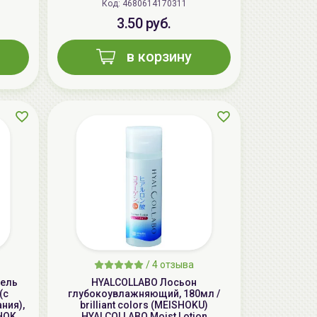
Код: 4680614170311
3.50 руб.
в корзину
AiliCode Восстанавливающий крем-
пилинг для лица, 50мл
24.90 руб.
49.95 руб.
-50%
/
4 отзыва
гель
HYALCOLLABO Лосьон
(с
глубокоувлажняющий, 180мл /
ния),
brilliant colors (MEISHOKU)
SHOKU)
HYALCOLLABO Moist Lotion