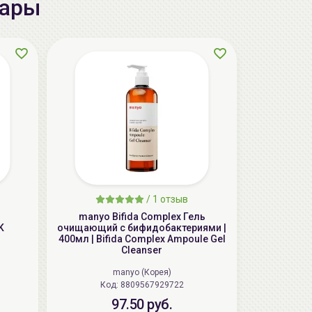
вары
ГЕЛЬТЕК cleansing Маска энзимная
пектиновая, 200г, GELTEK
/
1 отзыв
59.00 руб.
124.98 руб.
-52%
manyo Bifida Complex Гель
K
очищающий с бифидобактериями |
400мл | Bifida Complex Ampoule Gel
Cleanser
aкция
manyo (Корея)
Код: 8809567929722
97.50 руб.