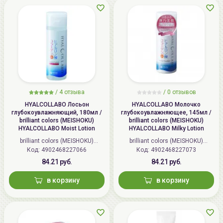
/
4 отзыва
/
0 отзывов
HYALCOLLABO Лосьон
HYALCOLLABO Молочко
глубокоувлажняющий, 180мл /
глубокоувлажняющее, 145мл /
brilliant colors (MEISHOKU)
brilliant colors (MEISHOKU)
HYALCOLLABO Moist Lotion
HYALCOLLABO Milky Lotion
brilliant colors (MEISHOKU)
brilliant colors (MEISHOKU)
Код: 4902468227066
(Япония)
Код: 4902468227073
(Япония)
84.21 руб.
84.21 руб.
в корзину
в корзину