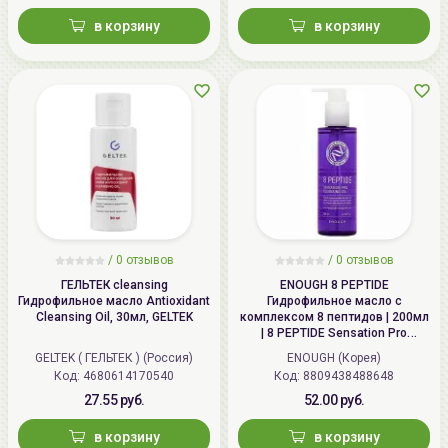
Беларусь:
Беларусь, 220113 Минск,
в корзину
в корзину
ул.Мележа, д.5, корп.1, пом.233.
+375296092910
group@allcosmetics.by
/
0 отзывов
/
0 отзывов
ГЕЛЬТЕК cleansing
ENOUGH 8 PEPTIDE
Гидрофильное масло Antioxidant
Гидрофильное масло с
Cleansing Oil, 30мл, GELTEK
комплексом 8 пептидов | 200мл
| 8 PEPTIDE Sensation Pro
Cleansing Oil
GELTEK ( ГЕЛЬТЕК ) (Россия)
ENOUGH (Корея)
Код: 4680614170540
Код: 8809438488648
27.55 руб.
52.00 руб.
в корзину
в корзину