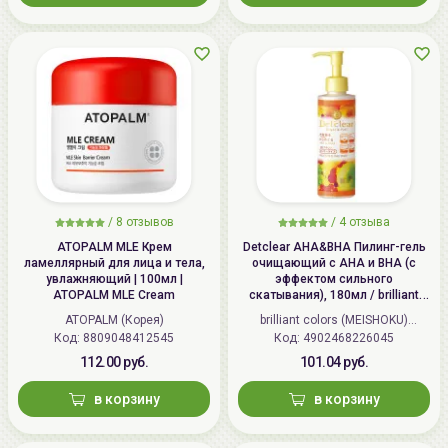
/
8 отзывов
/
4 отзыва
ATOPALM MLE Крем
Detclear AHA&BHA Пилинг-гель
ламеллярный для лица и тела,
очищающий с AHA и BHA (с
увлажняющий | 100мл |
эффектом сильного
ATOPALM MLE Cream
скатывания), 180мл / brilliant
colors (MEISHOKU) Detclear
ATOPALM (Корея)
brilliant colors (MEISHOKU)
Bright&Peel AHA&BHA Fruits
Код: 8809048412545
Код: 4902468226045
(Япония)
Peeling Jelly
112.00 руб.
101.04 руб.
в корзину
в корзину