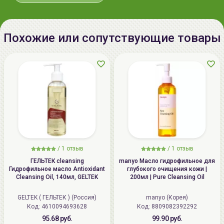
ppb), acetyl Hexapeptide-8(0.005
ppb), arms restaurant style pen
style peptide-4(0.005 ppb), Nona-
Похожие или сопутствующие товары
peptide-7(0.005 ppb), palmitic, the
review date for this peptide-
29(0.005 ppb), arm, meaning the
same site peptide-7(0.005 ppb),
Hexapeptide-9(0.005 ppb).
Дата
не указывается
производства:
Срок годности:
см. на упаковке (гггг.мм.дд)
/
1 отзыв
/
1 отзыв
Производитель:
[Enough ] "Enough Co., Ltd.",
ГЕЛЬТЕК cleansing
manyo Масло гидрофильное для
Гидрофильное масло Antioxidant
глубокого очищения кожи |
Республика Корея, Republic of
Cleansing Oil, 140мл, GELTEK
200мл | Pure Cleansing Oil
Korea, 6, Dangsan-ro 135beon-gil,
Gunpo-si, Gyeonggi-do
GELTEK ( ГЕЛЬТЕК ) (Россия)
manyo (Корея)
Код: 4610094693628
Код: 8809082392292
Импортер в
ООО «Аллкосметикс Групп».
95.68 руб.
99.90 руб.