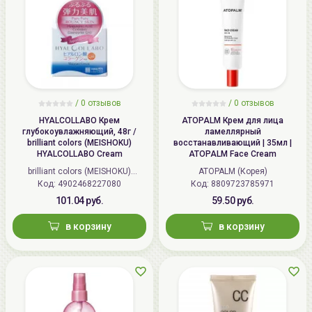
/
0 отзывов
/
0 отзывов
HYALCOLLABO Крем
ATOPALM Крем для лица
глубокоувлажняющий, 48г /
ламеллярный
brilliant colors (MEISHOKU)
восстанавливающий | 35мл |
HYALCOLLABO Cream
ATOPALM Face Cream
brilliant colors (MEISHOKU)
ATOPALM (Корея)
Код: 4902468227080
(Япония)
Код: 8809723785971
101.04 руб.
59.50 руб.
в корзину
в корзину