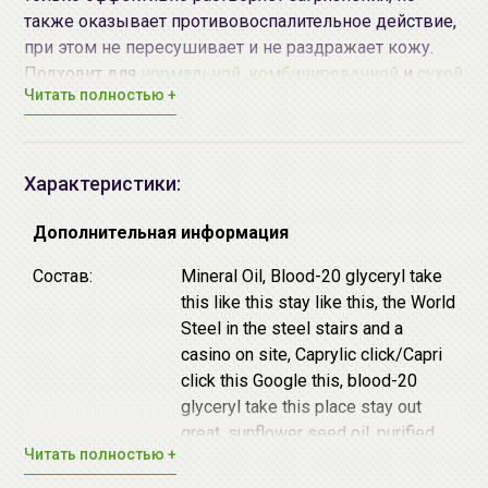
также оказывает противовоспалительное действие,
при этом не пересушивает и не раздражает кожу.
Подходит для
нормальной
,
комбинированной
и
сухой
Читать полностью +
кожи.
Способ применения:
небольшое количество масла
нанести сухими руками на сухое лицо прямо поверх
макияжа, помассировать 1-2 минуты, затем смыть
Характеристики:
водой. Рекомендуется после применения
гидрофильного масла продолжить двухэтапное
Дополнительная информация
очищение
пенкой
для умывания.
Состав:
Mineral Oil, Blood-20 glyceryl take
this like this stay like this, the World
Steel in the steel stairs and a
casino on site, Caprylic click/Capri
click this Google this, blood-20
glyceryl take this place stay out
great, sunflower seed oil, purified
Читать полностью +
water, Caprylic take glycol,
fragrance, Tocopheryl acetate,