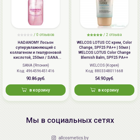
/
0 отзывов
/
2 отзыва
HADANOMY Лосьон
WELCOS LOTUS СС крем, Color
суперувлажняющий с
Change, SPF25 PA++ | 50мл |
коллагеном и гиалуроновой
WELCOS LOTUS Color Change
кислотой, 250мл / SANA
Blemish Balm, SPF25 PA++
HADANOMY Collagen mist
SANA (Япония)
WELCOS (Корея)
Код: 4964596451416
Код: 8803348011668
90.86 руб.
54.90 руб.
в корзину
в корзину
Мы в социальных сетях
allcosmetics.by