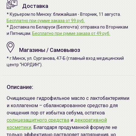
Доставка
* Курьером по Минску: ближайшая - Вторник, 11 августа.
Бесплатно при сумме заказа от 99 руб.
* Доставка по Беларуси (Белпочта): отправка по Вторникам
и Пятницам.
Бесплатно при сумме заказа от 49 руб.
Магазины / Самовывоз
* г.Минск, ул. Сурганова, 47-Б (главный вход медицинский
центр “НОРДИН”).
Описание:
Очищающее гидрофильное масло с лактобактериями
и коллагеном – сбалансированное средство для
очищения пор от избытка себума, остатков
солнцезащитного средства
и
декоративной
косметики
. Благодаря продуманной формуле не
только эффективно растворяет загрязнения, но