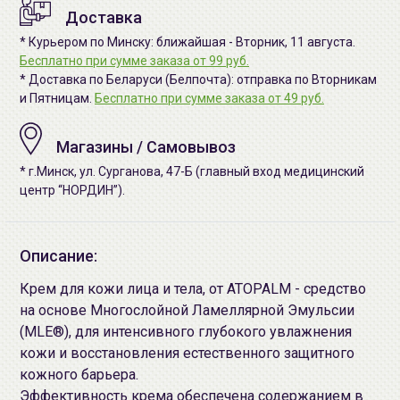
Доставка
* Курьером по Минску: ближайшая - Вторник, 11 августа.
Бесплатно при сумме заказа от 99 руб.
* Доставка по Беларуси (Белпочта): отправка по Вторникам
и Пятницам.
Бесплатно при сумме заказа от 49 руб.
Магазины / Самовывоз
* г.Минск, ул. Сурганова, 47-Б (главный вход медицинский
центр “НОРДИН”).
Описание:
Крем для кожи лица и тела, от ATOPALM - средство
на основе Многослойной Ламеллярной Эмульсии
(MLE®), для интенсивного глубокого увлажнения
кожи и восстановления естественного защитного
кожного барьера.
Эффективность крема обеспечена содержанием в