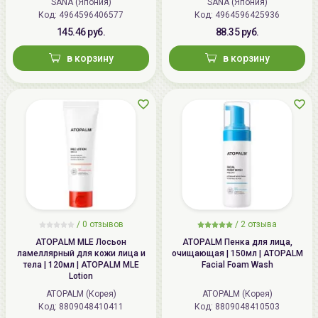
SANA (Япония)
SANA (Япония)
Wrinkle Gel Cream (Whitening)
Код: 4964596406577
Код: 4964596425936
145.46 руб.
88.35 руб.
в корзину
в корзину
/
0 отзывов
/
2 отзыва
ATOPALM MLE Лосьон
ATOPALM Пенка для лица,
ламеллярный для кожи лица и
очищающая | 150мл | ATOPALM
тела | 120мл | ATOPALM MLE
Facial Foam Wash
Lotion
ATOPALM (Корея)
ATOPALM (Корея)
Код: 8809048410411
Код: 8809048410503