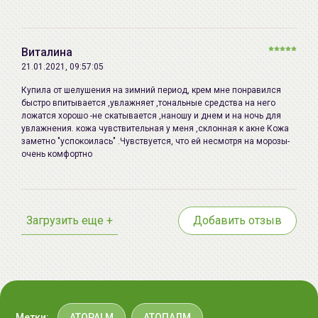
Беларусь:
192179286, Беларусь, 220020 Минск,
School) и Медицинской школой Университета Чунгнам
ул.Радужная 4/1-136. www.allcosmetic
(Chungnam University Medical School).
E-mail: info@allcosmetics.by,
Виталина
тел.:+375296131336
Гипоаллергенно.
21.01.2021, 09:57:05
Купила от шелушения на зимний период, крем мне понравился
Рекомендуется для
быстро впитывается ,увлажняет ,тональные средства на него
чрезвычайно
сухой
,
чувствительной
,
проблемной
кожи.
ложатся хорошо -не скатывается ,наношу и днем и на ночь для
увлажнения. кожа чувствительная у меня ,склонная к акне Кожа
заметно "успокоилась" .Чувствуется, что ей несмотря на морозы-
Рекомендован дерматологами при атопическом
очень комфортно
дерматите, псориазе и других дерматологических
заболеваниях.
Подходит для ухода за детской кожей.
Загрузить еще +
Добавить отзыв
Подходит для ежедневного ухода за кожей.
Регулярное использование средства позволит
добиться оптимального уровня увлажненности кожи,
восстановит ее барьерные функции и защитит от
Метки:
ATOPALM
АТОПАЛМ