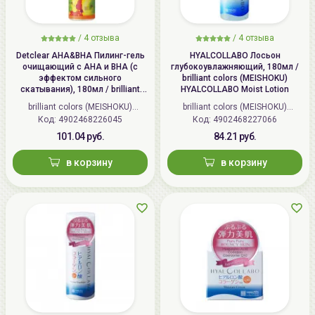
/
4 отзыва
/
4 отзыва
Detclear AHA&BHA Пилинг-гель
HYALCOLLABO Лосьон
очищающий с AHA и BHA (с
глубокоувлажняющий, 180мл /
эффектом сильного
brilliant colors (MEISHOKU)
скатывания), 180мл / brilliant
HYALCOLLABO Moist Lotion
colors (MEISHOKU) Detclear
brilliant colors (MEISHOKU)
brilliant colors (MEISHOKU)
Bright&Peel AHA&BHA Fruits
Код: 4902468226045
(Япония)
Код: 4902468227066
(Япония)
Peeling Jelly
101.04 руб.
84.21 руб.
в корзину
в корзину