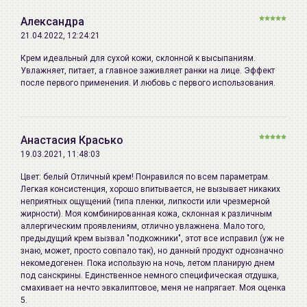
HYALURONATE, SUNFLOWER OIL DECY
отслоившимися чешуйками, MLE® распределяется в
ESTERS, SALVIA OFFICINALIS (SAGE) O
Александра
роговом слое и сливается с межклеточными
BETA GLUCAN, ELETTARIA CARDAMO
21.04.2022, 12:24:21
липидами, благодаря схожей структуре легко
SEED OIL, POGOSTEMON CABLIN OIL,
встраивается в нарушенные слои естественных
Крем идеальный для сухой кожи, склонной к высыпаниям.
JUNIPERUS MEXICANA OIL, JUNIPERU
Увлажняет, питает, а главное заживляет ранки на лице. Эффект
липидов и восстанавливает их нормальное строение.
после первого применения. И любовь с первого использования.
COMMUNIS FRUIT OIL, ANTHEMIS NOB
Восстановление системы естественного защитного
FLOWER OIL, BUTYLENE GLYCOL, 1,2
барьера кожи - позволяет коже успешно удерживать
HEXANEDIOL, CAPRYLIC/CAPRIC
уровень увлажненности, помогает защитить кожу от
GLYCERIDES
воздействия вредных факторов окружающей среды.
Анастасия Красько
MLE® успокаивает и снимает раздражение кожи, а
19.03.2021, 11:48:03
Дата
не указывается
также смягчает и разглаживает сухую, огрубевшую
Цвет: белый Отличный крем! Понравился по всем параметрам.
производства:
кожу. Компонент MLE® насыщенный, нежирный, не
Легкая консистенция, хорошо впитывается, не вызывает никаких
неприятных ощущений (типа пленки, липкости или чрезмерной
липкий и быстро впитывается.
Срок годности:
см. на упаковке (ггггммдд)
жирности). Моя комбинированная кожа, склонная к различным
аллергическим проявлениям, отлично увлажнена. Мало того,
Производитель:
Neopharm Co.,Ltd., 309-8, Techno 2-ro,
Аутентификация технологии MLE®:
предыдущий крем вызвал "подкожники", этот все исправил (уж не
Yuseong-gu, Daejeon, Republic of Korea
знаю, может, просто совпало так), но данный продукт однозначно
• Патенты: Корея (KR 1999-0003541); США
некомедогенен. Пока использую на ночь, летом планирую днем
Республика Корея
(US6221371); Япония (JP38871828).
под санскрины. Единственное немного специфическая отдушка,
• Клинические испытания, проведенные Медицинской
смахивает на нечто эвкалиптовое, меня не напрягает. Моя оценка
Импортер в
ИП Мигаль Наталья Петровна, УНП
5.
школой Университета Йонсей (Yonsei University Medical