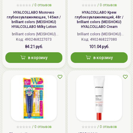
/
0 отзывов
/
0 отзывов
HYALCOLLABO Молочко
HYALCOLLABO Крем
глубокоувлажняющее, 145мл /
глубокоувлажняющий, 48г /
brilliant colors (MEISHOKU)
brilliant colors (MEISHOKU)
HYALCOLLABO Milky Lotion
HYALCOLLABO Cream
brilliant colors (MEISHOKU)
brilliant colors (MEISHOKU)
Код: 4902468227073
(Япония)
Код: 4902468227080
(Япония)
84.21 руб.
101.04 руб.
в корзину
в корзину
/
0 отзывов
/
0 отзывов