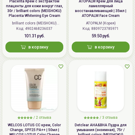
Placenta Крем с экстрактом
ATOPALM Крем для лица
плаценты для кожи вокруг глаз,
ламеллярный
30г / brilliant colors (MEISHOKU)
восстанавливающий | 35мл |
Placenta Whitening Eye Cream
ATOPALM Face Cream
brilliant colors (MEISHOKU)
ATOPALM (Корея)
Код: 4902468236037
(Япония)
Код: 8809723785971
101.31 руб.
59.50 руб.
в корзину
в корзину
/
2 отзыва
/
3 отзыва
WELCOS LOTUS СС крем, Color
Detclear AHA&BHA Пудра для
Change, SPF25 PA++ | 50мл |
умывания (энзимная), 75г /
WELCOS LOTUS Color Change
brilliant colors (MEISHOKU)