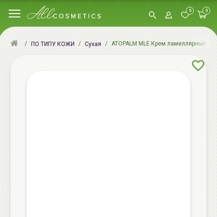
0
0
ATOPALM MLE Крем ламеллярный для 
ПО ТИПУ КОЖИ
Сухая