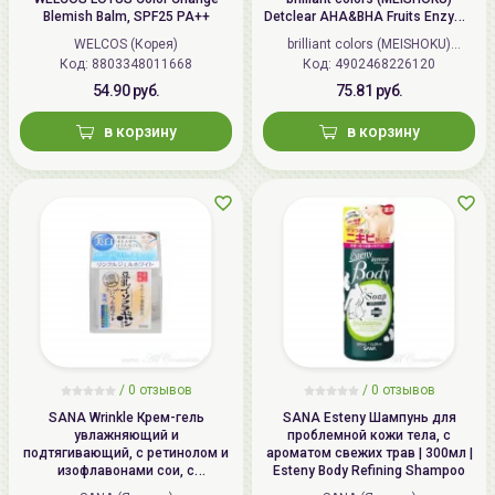
Blemish Balm, SPF25 PA++
Detclear AHA&BHA Fruits Enzyme
Powder Wash
WELCOS (Корея)
brilliant colors (MEISHOKU)
Код: 8803348011668
Код: 4902468226120
(Япония)
54.90 руб.
75.81 руб.
в корзину
в корзину
/
0 отзывов
/
0 отзывов
SANA Wrinkle Крем-гель
SANA Esteny Шампунь для
увлажняющий и
проблемной кожи тела, с
подтягивающий, с ретинолом и
ароматом свежих трав | 300мл |
изофлавонами сои, с
Esteny Body Refining Shampoo
осветляющим эффектом | 100г |