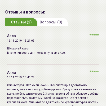
использовать специальные
средства для удаления
Ethylhexyl Salicylate, Betaine,
BB крема
. Вы можете выбрать любое
Disteardimonium Hectorite,
Отзывы и вопросы:
средство:
пенка
,
гель
или
масло
– которые
Cyclomethicone, Magnesium
прекрасно очищают кожу, а утром Вы снова будете
Отзывы (2)
Sulfate, Iron Oxides(Ci77492),
Вопросы (0)
сказочно блистать!
Dipentaerythrityl
Hexahydroxystearate/
Алла
Hexastearate/ Hexarosinate,
16.11.2019, 13:21:05
Calcium Aluminum Borosilicate,
Шикарный крем!
Jojoba Esters, Portulaca Oleracea
В течении всего дня- кожа в лучшем виде!
Extract, Mica, Iron Oxides(Ci77491),
Iron Oxides(Ci77499), C12-14
Pareth-3, Phenoxyethanol,
Алла
Chromium Oxide Greens, Vinyl
13.11.2019, 15:40:22
Dimethicone/Methicone
Silsesquioxane Crosspolymer,
Очень хорош. Нет, очень-очень. Консистенция достаточно
плотная, мне наносить удобнее руками. Сразу слегка заметен на
Silica, Glycosyl Trehalose,
коже, но буквально через 2-3 минуты волшебным образом вообще
Polyester-1, Acrylates/Dimethicone
перестаёт быть заметным. Вообще. Кажется, что гладкая и
Copolymer, Methicone, Fragrance,
красивая кожа. Мне этот сс дал то самое чувство натуральности и