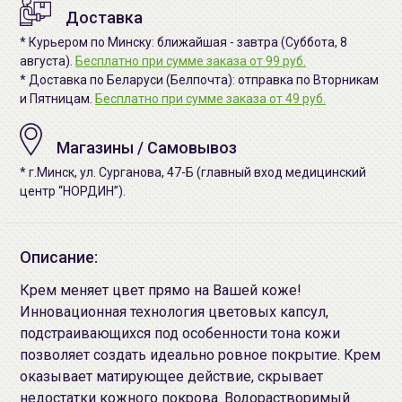
Доставка
* Курьером по Минску: ближайшая - завтра (Суббота, 8
августа).
Бесплатно при сумме заказа от 99 руб.
* Доставка по Беларуси (Белпочта): отправка по Вторникам
и Пятницам.
Бесплатно при сумме заказа от 49 руб.
Магазины / Самовывоз
* г.Минск, ул. Сурганова, 47-Б (главный вход медицинский
центр “НОРДИН”).
Описание:
Крем меняет цвет прямо на Вашей коже!
Инновационная технология цветовых капсул,
подстраивающихся под особенности тона кожи
позволяет создать идеально ровное покрытие. Крем
оказывает матирующее действие, скрывает
недостатки кожного покрова. Водорастворимый