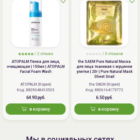
/
2 отзыва
/
0 отзывов
ATOPALM Пенка для лица,
the SAEM Pure Natural Маска
очищающая | 150мл | ATOPALM
для лица тканевая с муцином
Facial Foam Wash
улитки | 20г | Pure Natural Mask
Sheet Snail
ATOPALM (Корея)
the SAEM (Корея)
Код: 8809048410503
Код: 8806164179772
64.90 руб.
6.50 руб.
в корзину
в корзину
Мы в социальных сетях