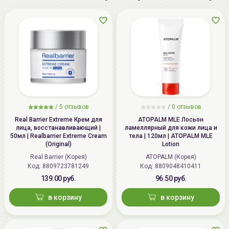
Дата
не указывается
производства:
Срок годности:
дату окончания срока годности
смотрите на упаковке
Производитель:
[WELCOS] "WELCOS Co., Ltd",
Республика Корея, Republic of
Korea, №855 Toegye–dong,
Chuncheon-si, Gangwon-do
/
5 отзывов
/
0 отзывов
Real Barrier Extreme Крем для
ATOPALM MLE Лосьон
Импортер в
ИП Мигаль Наталья Петровна,
лица, восстанавливающий |
ламеллярный для кожи лица и
50мл | Realbarrier Extreme Cream
тела | 120мл | ATOPALM MLE
Беларусь:
УНП 192179286 Беларусь,
(Original)
Lotion
220020 Минск, ул.Радужная 4/1-
Real Barrier (Корея)
ATOPALM (Корея)
136. www.allcosmetics.by, E-mail:
Код: 8809723781249
Код: 8809048410411
info@allcosmetics.by,
139.00 руб.
96.50 руб.
тел.:+375296131336
в корзину
в корзину