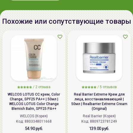
Похожие или сопутствующие товары
/
2 отзыва
/
5 отзывов
WELCOS LOTUS СС крем, Color
Real Barrier Extreme Крем для
Change, SPF25 PA++ | 50мл |
лица, восстанавливающий |
WELCOS LOTUS Color Change
50мл | Realbarrier Extreme Cream
Blemish Balm, SPF25 PA++
(Original)
WELCOS (Корея)
Real Barrier (Корея)
Код: 8803348011668
Код: 8809723781249
54.90 руб.
139.00 руб.