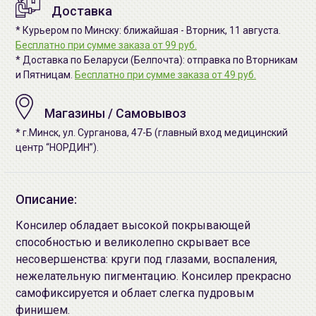
Доставка
* Курьером по Минску: ближайшая - Вторник, 11 августа.
Бесплатно при сумме заказа от 99 руб.
* Доставка по Беларуси (Белпочта): отправка по Вторникам
и Пятницам.
Бесплатно при сумме заказа от 49 руб.
Магазины / Самовывоз
* г.Минск, ул. Сурганова, 47-Б (главный вход медицинский
центр “НОРДИН”).
Описание:
Консилер обладает высокой покрывающей
способностью и великолепно скрывает все
несовершенства: круги под глазами, воспаления,
нежелательную пигментацию. Консилер прекрасно
самофиксируется и облает слегка пудровым
финишем.