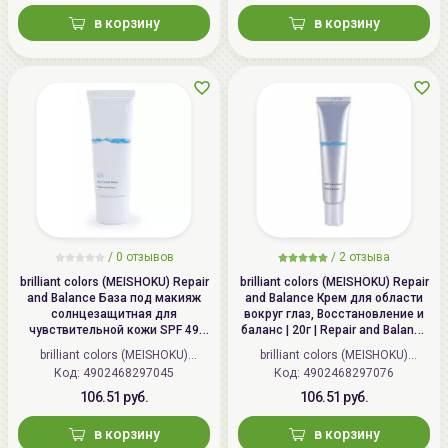
в корзину
в корзину
/ 0 отзывов
/
2
отзыва
brilliant colors (MEISHOKU) Repair
brilliant colors (MEISHOKU) Repair
and Balance База под макияж
and Balance Крем для области
солнцезащитная для
вокруг глаз, Восстановление и
чувствительной кожи SPF 49
баланс | 20г | Repair and Balance
PA+++, Восстановление и
Mild Eye Cream
brilliant colors (MEISHOKU)
brilliant colors (MEISHOKU)
баланс | 40г | Repair and Balance
Код:
4902468297045
(Япония)
Код:
4902468297076
(Япония)
Skin Care UV Base SPF 49 PA+++
106.51 руб.
106.51 руб.
в корзину
в корзину