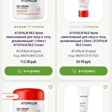
/
8
отзывов
/ 0 отзывов
ATOPALM MLE Крем
ATOPALM MLE Крем
ламеллярный для лица и тела,
ламеллярный для лица и тела,
увлажняющий | 100мл |
увлажняющий | 30мл | ATOPALM
ATOPALM MLE Cream
MLE Cream
ATOPALM (Корея)
ATOPALM (Корея)
Код:
8809048412545
Код:
8809723787920
112.00 руб.
34.90 руб.
в корзину
в корзину
aкция