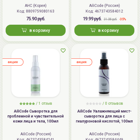
Revital Ampoule
AHC (Корея)
AiliCode (Россия)
Код:
8809759080163
Код:
4673743584012
75.90 руб.
19.99 руб.
-35%
31.08 руб.
в корзину
в корзину
aкция
aкция
/
1
отзыв
/ 0 отзывов
AiliCode Сыворотка для
AiliCode Увлажняющий мист-
проблемной и чувствительной
сыворотка для лица с
кожи лица и тела, 100мл
гиалуроновой кислотой, 100мл
AiliCode (Россия)
AiliCode (Россия)
Код:
4673743584241
Код:
4673743584449