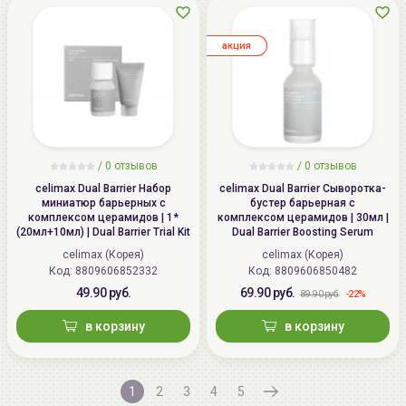
aкция
/ 0 отзывов
/ 0 отзывов
celimax Dual Barrier Набор
celimax Dual Barrier Сыворотка-
миниатюр барьерных с
бустер барьерная с
комплексом церамидов | 1*
комплексом церамидов | 30мл |
(20мл+10мл) | Dual Barrier Trial Kit
Dual Barrier Boosting Serum
celimax (Корея)
celimax (Корея)
Код:
8809606852332
Код:
8809606850482
49.90 руб.
69.90 руб.
-22%
89.90 руб.
в корзину
в корзину
1
2
3
4
5