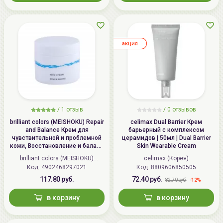
aкция
/
1
отзыв
/ 0 отзывов
brilliant colors (MEISHOKU) Repair
celimax Dual Barrier Крем
and Balance Крем для
барьерный с комплексом
чувствительной и проблемной
церамидов | 50мл | Dual Barrier
кожи, Восстановление и баланс
Skin Wearable Cream
| 45г | Repair and Balance Mild
brilliant colors (MEISHOKU)
celimax (Корея)
Cream
Код:
4902468297021
(Япония)
Код:
8809606850505
117.80 руб.
72.40 руб.
-12%
82.70 руб.
в корзину
в корзину