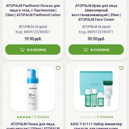
ATOPALM Panthenol Лосьон для
ATOPALM Крем для лица
лица и тела, с Пантенолом |
ламеллярный
23мл | ATOPALM Panthenol Lotion
восстанавливающий | 35мл |
ATOPALM Face Cream
ATOPALM (Корея)
ATOPALM (Корея)
Код:
8809723785551
Код:
8809723785971
19.90 руб.
59.50 руб.
в корзину
в корзину
/
2
отзыва
/ 0 отзывов
ATOPALM Пенка для лица,
AXIS-Y 6+1+1 Набор миниатюр
очищающая | 150мл | ATOPALM
средств для сияния кожи,