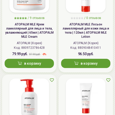
/
9
отзывов
/ 0 отзывов
ATOPALM MLE Крем
ATOPALM MLE Лосьон
ламеллярный для лица и тела,
ламеллярный для кожи лица и
увлажняющий | 65мл | ATOPALM
тела | 120мл | ATOPALM MLE
MLE Cream
Lotion
ATOPALM (Корея)
ATOPALM (Корея)
Код:
8809723786428
Код:
8809048410411
79.99 руб.
96.50 руб.
-8%
87.90 руб.
в корзину
в корзину