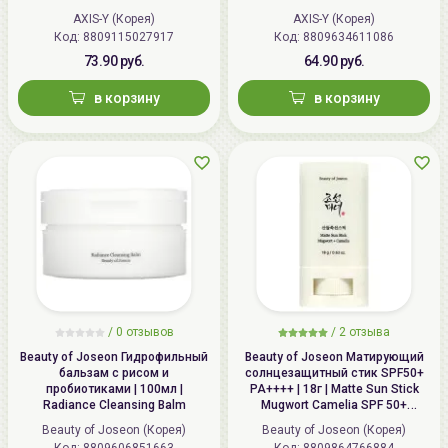
Ampoule
AXIS-Y (Корея)
AXIS-Y (Корея)
Код:
8809115027917
Код:
8809634611086
73.90 руб.
64.90 руб.
в корзину
в корзину
/ 0 отзывов
/
2
отзыва
Beauty of Joseon Гидрофильный
Beauty of Joseon Матирующий
бальзам с рисом и
солнцезащитный стик SPF50+
пробиотиками | 100мл |
PA++++ | 18г | Matte Sun Stick
Radiance Cleansing Balm
Mugwort Camelia SPF 50+
PA++++
Beauty of Joseon (Корея)
Beauty of Joseon (Корея)
Код:
8809606851663
Код:
8809864766884