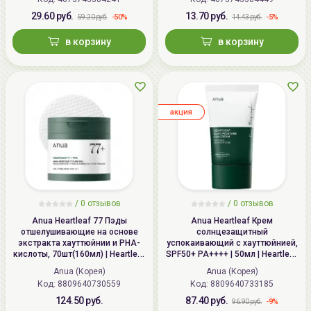
29.60 руб.
13.70 руб.
-50%
-5%
59.20 руб.
14.43 руб.
в корзину
в корзину
aкция
/ 0 отзывов
/ 0 отзывов
Anua Heartleaf 77 Пэды
Anua Heartleaf Крем
отшелушивающие на основе
солнцезащитный
экстракта хауттюйнии и PHA-
успокаивающий с хауттюйнией,
кислоты, 70шт(160мл) | Heartleaf
SPF50+ PA++++ | 50мл | Heartleaf
77 Clear Pad
Silky Moisture Sun Cream SPF50+
Anua (Корея)
Anua (Корея)
PA++++
Код:
8809640730559
Код:
8809640733185
124.50 руб.
87.40 руб.
-9%
96.90 руб.