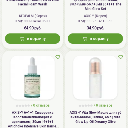
Facial Foam Wash
8мл+5мл+5мл+5мл | 6+1+1 The
Mini Glow Set
ATOPALM (Корея)
AXIS-Y (Корея)
Код:
8809048410503
Код:
8809634610058
64.90 руб.
34.90 руб.
в корзину
в корзину
/ 0 отзывов
/ 0 отзывов
AXIS-Y 6+1+1 Сыворотка
AXIS-Y Vita Glow Масло для губ
восстанавливающая с
витаминное, Олива, 4мл | Vita
артишоком, 30мл | 6+1+1
Glow Lip Oil Dreamy Olive
Artichoke Intensive Skin Barrier