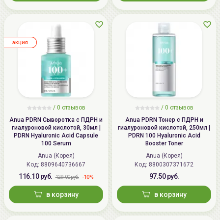
aкция
/ 0 отзывов
/ 0 отзывов
Anua PDRN Сыворотка с ПДРН и
Anua PDRN Тонер с ПДРН и
гиалуроновой кислотой, 30мл |
гиалуроновой кислотой, 250мл |
PDRN Hyaluronic Acid Capsule
PDRN 100 Hyaluronic Acid
100 Serum
Booster Toner
Anua (Корея)
Anua (Корея)
Код:
8809640736667
Код:
8800307371672
116.10 руб.
97.50 руб.
-10%
129.00 руб.
в корзину
в корзину