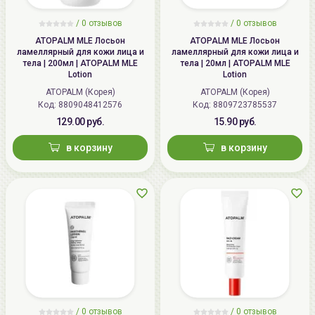
/ 0 отзывов
/ 0 отзывов
ATOPALM MLE Лосьон
ATOPALM MLE Лосьон
ламеллярный для кожи лица и
ламеллярный для кожи лица и
тела | 200мл | ATOPALM MLE
тела | 20мл | ATOPALM MLE
Lotion
Lotion
ATOPALM (Корея)
ATOPALM (Корея)
Код:
8809048412576
Код:
8809723785537
129.00 руб.
15.90 руб.
в корзину
в корзину
/ 0 отзывов
/ 0 отзывов