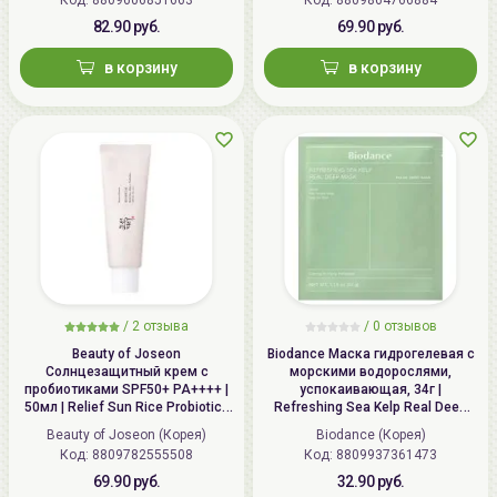
82.90 руб.
69.90 руб.
в корзину
в корзину
/
2
отзыва
/ 0 отзывов
Beauty of Joseon
Biodance Маска гидрогелевая с
Солнцезащитный крем с
морскими водорослями,
пробиотиками SPF50+ PA++++ |
успокаивающая, 34г |
50мл | Relief Sun Rice Probiotics
Refreshing Sea Kelp Real Deep
SPF 50+ PA++++
Mask
Beauty of Joseon (Корея)
Biodance (Корея)
Код:
8809782555508
Код:
8809937361473
69.90 руб.
32.90 руб.