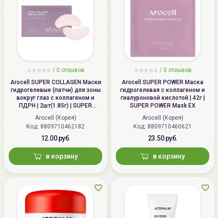
/ 0 отзывов
/ 0 отзывов
Arocell SUPER COLLAGEN Маски
Arocell SUPER POWER Маска
гидрогелевые (патчи) для зоны
гидрогелевая с коллагеном и
вокруг глаз с коллагеном и
гиалуроновой кислотой | 42г |
ПДРН | 2шт(1.85г) | SUPER
SUPER POWER Mask EX
COLLAGEN Gel Patch mini
Arocell (Корея)
Arocell (Корея)
Код:
8809710462182
Код:
8809710460621
12.00 руб.
23.50 руб.
в корзину
в корзину