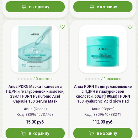
в корзину
в корзину
/ 0 отзывов
/ 0 отзывов
Anua PDRN Маска тканевая с
Anua PDRN Пэды увлажняющие
ПДРН и гиалуроновой кислотой,
с ПДРН и гиалуроновой
23мл | PDRN Hyaluronic Acid
кислотой, 60шт(180мл) | PDRN
Capsule 100 Serum Mask
100 Hyaluronic Acid Glow Pad
Anua (Корея)
Anua (Корея)
Код:
8809640737763
Код:
8809640738241
15.90 руб.
112.90 руб.
в корзину
в корзину