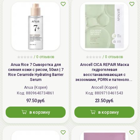
/ 0 отзывов
/ 0 отзывов
Anua Rice 7 Сыворотка для
Arocell CICA REPAIR Маска
сияния кожи с рисом, 50мл | 7
гидрогелевая
Rice Ceramide Hydrating Barrier
восстанавливающая с
Serum
экозомами, PDRN и патенолом |
25г | CICA REPAIR Panthenol Gel
Anua (Корея)
Arocell (Корея)
Mask
Код:
8809640734861
Код:
8809710461543
97.50 руб.
23.50 руб.
в корзину
в корзину