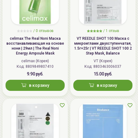
/
0 отзывов
/
1 отзыв
celimax The Real Noni Маска
VT REEDLE SHOT 100 Маска с
восстанавливающая на основе
микроиглами двухступенчатая,
нони | 29мл | The Real Noni
1.5г+25г | VT REEDLE SHOT 100 2
Energy Ampoule Mask
Step Mask, Balance
celimax (Корея)
VT (Корея)
Код: 8809849807410
Код: 8803463006037
9.90 руб.
15.00 руб.
в корзину
в корзину