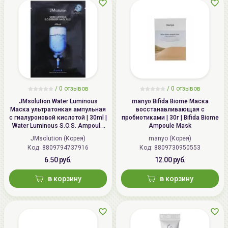
/
0 отзывов
/
0 отзывов
JMsolution Water Luminous
manyo Bifida Biome Маска
Маска ультратонкая ампульная
восстанавливающая с
с гиалуроновой кислотой | 30ml |
пробиотиками | 30г | Bifida Biome
Water Luminous S.O.S. Ampoule
Ampoule Mask
Hyaluronic Mask Plus
JMsolution (Корея)
manyo (Корея)
Код: 8809794737916
Код: 8809730950553
6.50 руб.
12.00 руб.
в корзину
в корзину