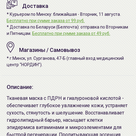
Доставка
* Курьером по Минску: ближайшая - Вторник, 11 августа.
Бесплатно при сумме заказа от 99 руб.
* Доставка по Беларуси (Белпочта): отправка по Вторникам
и Пятницам.
Бесплатно при сумме заказа от 49 руб.
Магазины / Самовывоз
* г.Минск, ул. Сурганова, 47-Б (главный вход медицинский
центр “НОРДИН”).
Описание:
Тканевая маска с ПДРН и гиалуроновой кислотой -
обеспечивает глубокое увлажнение кожи, устраняет
сухость, стянутость и шелушение. Восстанавливает
гидролипидный барьер, насыщает клетки
эпидермиса витаминами и микроэлементами для
быстрой регенерации. Пропитывающая эссенция