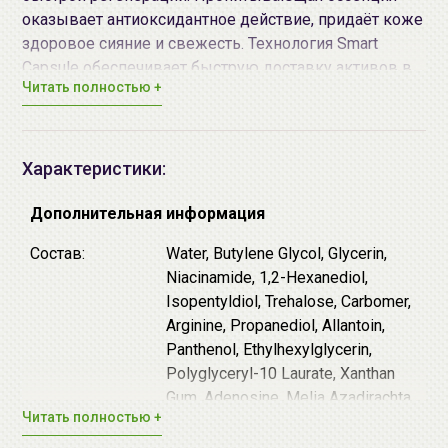
оказывает антиоксидантное действие, придаёт коже
здоровое сияние и свежесть. Технология Smart
Capsule обеспечивает быструю доставку активов в
Читать полностью +
глубокие слои эпидермиса и обеспечивает
пролонгированный эффект. При регулярном
использовании маска помогает поддерживать
эластичность и гладкость кожи, способствует
Характеристики:
сокращению морщин и заломов, вызванных
сухостью.
Дополнительная информация
Основные действующие компоненты:
Состав:
Water, Butylene Glycol, Glycerin,
ПДРН
(Sodium DNA, 100ppm) - полинуклеотиды с
Niacinamide, 1,2-Hexanediol,
низкой молекулярной массой, синтезированные
Isopentyldiol, Trehalose, Carbomer,
из ДНК молок лососёвых рыб. Они запускают
Arginine, Propanediol, Allantoin,
процессы восстановления эпидермиса и
Panthenol, Ethylhexylglycerin,
выработки новых коллагеновых и эластиновых
Polyglyceryl-10 Laurate, Xanthan
волокон, восстанавливают повреждение кожи,
Gum, Adenosine, Melia Azadirachta
вызванное преждевременным старением,
Читать полностью +
Leaf Extract, Sodium DNA,
чрезмерной инсоляцией и агрессивным
Hydrolyzed Hyaluronic Acid, Melia