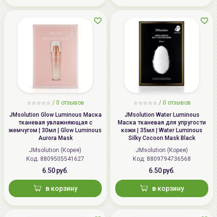
ул.Мележа, д.5, корп.1, пом.233.
+375296092910
group@allcosmetics.by
/
0 отзывов
/
0 отзывов
JMsolution Glow Luminous Маска
JMsolution Water Luminous
тканевая увлажняющая с
Маска тканевая для упругости
жемчугом | 30мл | Glow Luminous
кожи | 35мл | Water Luminous
Aurora Mask
Silky Cocoon Mask Black
JMsolution (Корея)
JMsolution (Корея)
Код: 8809505541627
Код: 8809794736568
6.50 руб.
6.50 руб.
в корзину
в корзину