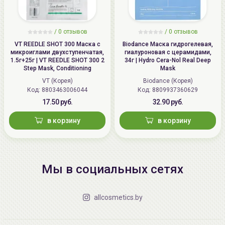
/
0 отзывов
/
0 отзывов
VT REEDLE SHOT 300 Маска с
Biodance Маска гидрогелевая,
микроиглами двухступенчатая,
гиалуроновая с церамидами,
1.5г+25г | VT REEDLE SHOT 300 2
34г | Hydro Cera-Nol Real Deep
Step Mask, Conditioning
Mask
VT (Корея)
Biodance (Корея)
Код: 8803463006044
Код: 8809937360629
17.50 руб.
32.90 руб.
в корзину
в корзину
Мы в социальных сетях
allcosmetics.by