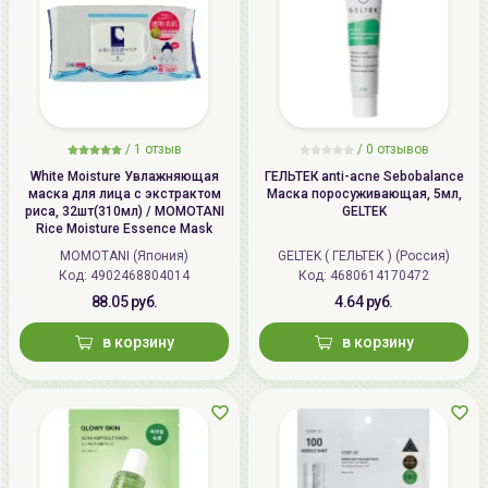
/
1 отзыв
/
0 отзывов
White Moisture Увлажняющая
ГЕЛЬТЕК anti-acne Sebobalance
маска для лица с экстрактом
Маска поросуживающая, 5мл,
риса, 32шт(310мл) / MOMOTANI
GELTEK
Rice Moisture Essence Mask
MOMOTANI (Япония)
GELTEK ( ГЕЛЬТЕК ) (Россия)
Код: 4902468804014
Код: 4680614170472
88.05 руб.
4.64 руб.
в корзину
в корзину