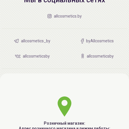
allcosmetics.by
allcosmetics_by
byAllcosmetics
allcosmeticsby
allcosmeticsby
Розничный магазин:
Адрес розничного магазина и режим работы: