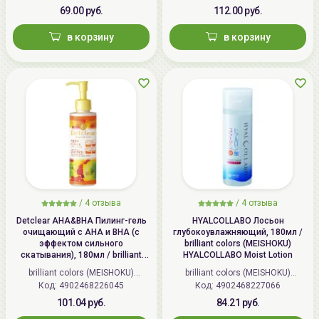
69.00 руб.
112.00 руб.
в корзину
в корзину
/
4 отзыва
/
4 отзыва
Detclear AHA&BHA Пилинг-гель
HYALCOLLABO Лосьон
очищающий с AHA и BHA (с
глубокоувлажняющий, 180мл /
эффектом сильного
brilliant colors (MEISHOKU)
скатывания), 180мл / brilliant
HYALCOLLABO Moist Lotion
colors (MEISHOKU) Detclear
brilliant colors (MEISHOKU)
brilliant colors (MEISHOKU)
Bright&Peel AHA&BHA Fruits
Код: 4902468226045
(Япония)
Код: 4902468227066
(Япония)
Peeling Jelly
101.04 руб.
84.21 руб.