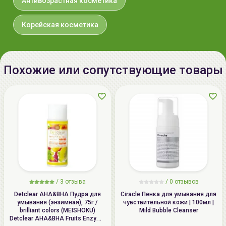
Антивозрастная косметика
Korea, 351-gil 24, Nambusunhwan-
ro, Gangnam-gu, Seoul
Корейская косметика
Импортер в
ИП Мигаль Наталья Петровна,
Беларусь:
УНП 192179286, Беларусь,
220020 Минск, ул.Радужная 4/1-
Похожие или сопутствующие товары
136. www.allcosmetics.by, E-mail:
info@allcosmetics.by,
тел.:+375296131336
/
3 отзыва
/
0 отзывов
Detclear AHA&BHA Пудра для
Ciracle Пенка для умывания для
умывания (энзимная), 75г /
чувствительной кожи | 100мл |
brilliant colors (MEISHOKU)
Mild Bubble Cleanser
Detclear AHA&BHA Fruits Enzyme