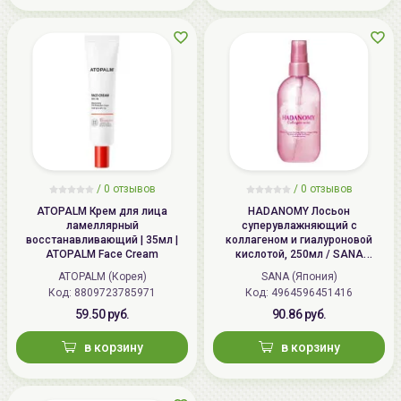
/
0 отзывов
/
0 отзывов
ATOPALM Крем для лица
HADANOMY Лосьон
ламеллярный
суперувлажняющий с
восстанавливающий | 35мл |
коллагеном и гиалуроновой
ATOPALM Face Cream
кислотой, 250мл / SANA
HADANOMY Collagen mist
ATOPALM (Корея)
SANA (Япония)
Код: 8809723785971
Код: 4964596451416
59.50 руб.
90.86 руб.
в корзину
в корзину