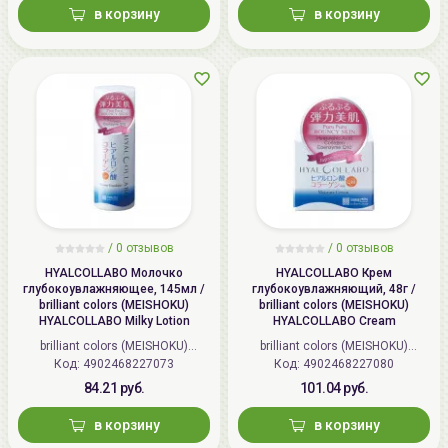
в корзину
в корзину
/
0 отзывов
/
0 отзывов
HYALCOLLABO Молочко
HYALCOLLABO Крем
глубокоувлажняющее, 145мл /
глубокоувлажняющий, 48г /
brilliant colors (MEISHOKU)
brilliant colors (MEISHOKU)
HYALCOLLABO Milky Lotion
HYALCOLLABO Cream
brilliant colors (MEISHOKU)
brilliant colors (MEISHOKU)
Код: 4902468227073
(Япония)
Код: 4902468227080
(Япония)
84.21 руб.
101.04 руб.
в корзину
в корзину