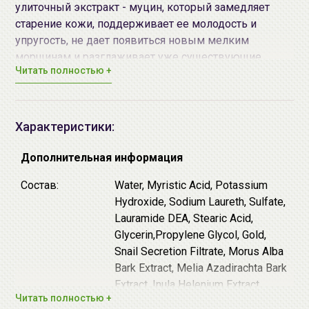
улиточный экстракт - муцин, который замедляет
старение кожи, поддерживает ее молодость и
упругость, не дает появиться новым мелким
морщинам и разглаживает уже существующие.
Читать полностью +
Муцин предотвращает убирает следы от акне и
осветляет пигментацию. Еще один основной
компонент средства -
24-каратное золото, оно
помогает всем полезным веществам глубже
Характеристики:
проникнуть в кожу и соответственно добиться
большего эффекта. Одновременно золото выводит
Дополнительная информация
токсины из клеток и насыщает их кислородом. В
Состав:
Water, Myristic Acid, Potassium
списке ингредиентов присутствуют микроэлементы
Hydroxide, Sodium Laureth, Sulfate,
- они необходимы для защиты кожи от различных
Lauramide DEA, Stearic Acid,
бактерий. Растительные экстракты девясила,
Glycerin,Propylene Glycol, Gold,
магнолии, жимолости и подорожника - оказывают на
Snail Secretion Filtrate, Morus Alba
кожу противовоспалительный эффект и глубокое
Bark Extract, Melia Azadirachta Bark
увлажнение, что особенно важно для обладательниц
Extract, Inula Helenium Extract,
сухой кожи.
Читать полностью +
Buddleja Officinalis Leaf Extract,