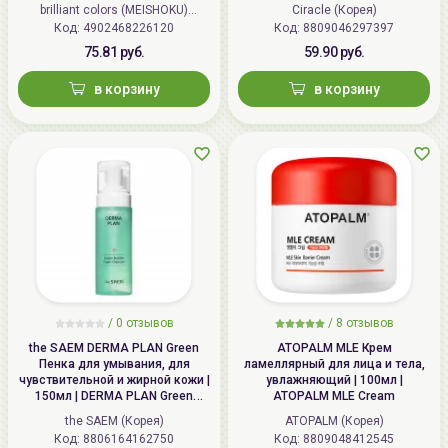
Powder Wash
brilliant colors (MEISHOKU)
Ciracle (Корея)
Код: 4902468226120
(Япония)
Код: 8809046297397
75.81 руб.
59.90 руб.
в корзину
в корзину
/
0 отзывов
/
8 отзывов
the SAEM DERMA PLAN Green
ATOPALM MLE Крем
Пенка для умывания, для
ламеллярный для лица и тела,
чувствительной и жирной кожи |
увлажняющий | 100мл |
150мл | DERMA PLAN Green
ATOPALM MLE Cream
Bubble Foam Cleanser
the SAEM (Корея)
ATOPALM (Корея)
Код: 8806164162750
Код: 8809048412545