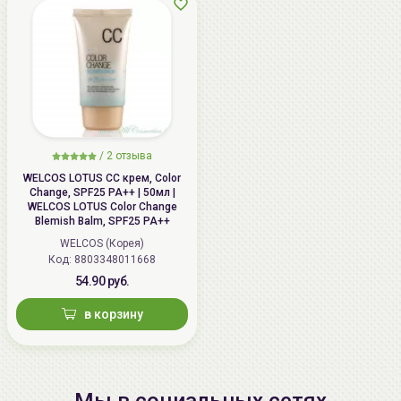
/
2 отзыва
WELCOS LOTUS СС крем, Color
Change, SPF25 PA++ | 50мл |
WELCOS LOTUS Color Change
Blemish Balm, SPF25 PA++
WELCOS (Корея)
Код: 8803348011668
54.90 руб.
в корзину
Мы в социальных сетях