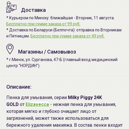
Доставка
* Курьером по Минску: ближайшая - Вторник, 11 августа.
Бесплатно при сумме заказа от 99 руб.
* Доставка по Беларуси (Белпочта): отправка по Вторникам
и Пятницам.
Бесплатно при сумме заказа от 49 руб.
Магазины / Самовывоз
* г.Минск, ул. Сурганова, 47-Б (главный вход медицинский
центр “НОРДИН”).
Описание:
Пенка для умывания, серии
Milky Piggy 24K
GOLD
от
Elizavecca
- нежная пенка для умывания,
которая мягко и глубоко очищает лицо от
загрязнений, может также использоваться для
бережного удаления макияжа. В состав пенки входит