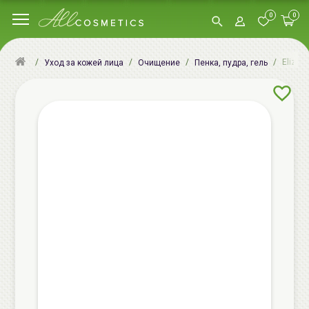
0
0
Elizav
Уход за кожей лица
Очищение
Пенка, пудра, гель