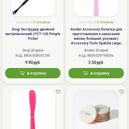
/
0 отзывов
/
0 отзывов
Singi Экструдер двойной
Anskin Accessory Лопатка для
металлический | PCT-100 Pimple
приготовления и нанесения
Picker
маски, большая, розовая |
Accessory Tools Spatula Large,
Pink
Singi (Корея)
Anskin (Корея)
Код: 8806358547295
Код: 8809329794056
9.90 руб.
3.50 руб.
в корзину
в корзину