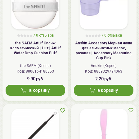
/
0 отзывов
/
0 отзывов
the SAEM ArtLif Спонж
Anskin Accessory Мерная чаша
косметический | 1шт | ArtLif
для альгинатных масок,
Water Drop Cushion Puff
розовая | Accessory Measuring
Cup Pink
the SAEM (Корея)
Anskin (Корея)
Код: 8806164180853
Код: 8809329794063
9.90 руб.
2.20 руб.
в корзину
в корзину