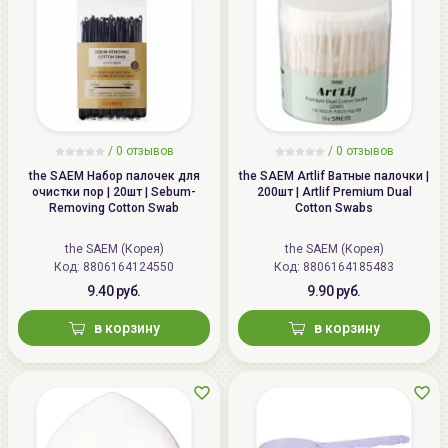
/
0 отзывов
/
0 отзывов
the SAEM Набор палочек для
the SAEM Artlif Ватные палочки |
очистки пор | 20шт | Sebum-
200шт | Artlif Premium Dual
Removing Cotton Swab
Cotton Swabs
the SAEM (Корея)
the SAEM (Корея)
Код: 8806164124550
Код: 8806164185483
9.40 руб.
9.90 руб.
в корзину
в корзину