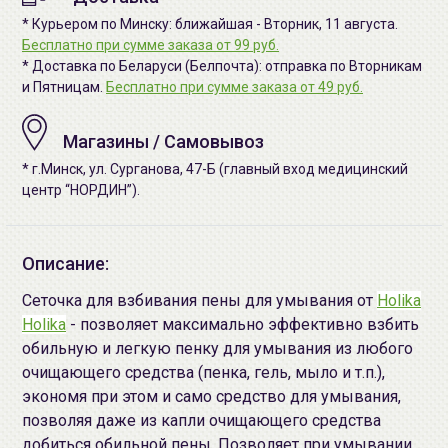
* Курьером по Минску: ближайшая - Вторник, 11 августа.
Бесплатно при сумме заказа от 99 руб.
* Доставка по Беларуси (Белпочта): отправка по Вторникам
и Пятницам.
Бесплатно при сумме заказа от 49 руб.
Магазины / Самовывоз
* г.Минск, ул. Сурганова, 47-Б (главный вход медицинский
центр “НОРДИН”).
Описание:
Сеточка для взбивания пены для умывания от
Holika
Holika
- позволяет максимально эффективно взбить
обильную и легкую пенку для умывания из любого
очищающего средства (пенка, гель, мыло и т.п.),
экономя при этом и само средство для умывания,
позволяя даже из капли очищающего средства
добиться обильной пены. Позволяет при умывании