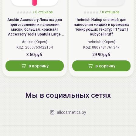
/
0 отзывов
/
0 отзывов
Anskin Accessory Лопатка для
heimish Набор спонжей для
приготовления и нанесения
нанесения жидких и кремовых
маски, большая, красная |
тонирующих текстур | 1*5шт |
Accessory Tools Spatula Large,
Rubycell Puff
Red
Anskin (Корея)
heimish (Корея)
Код: 2000763422154
Код: 8809481761347
3.50 руб.
29.90 руб.
в корзину
в корзину
Мы в социальных сетях
allcosmetics.by