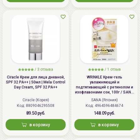
различных кожных высыпаний;
Не содержит отдушек, спирта и красителей.
Содержит натуральные масла.
Подходит для ежедневного ухода за кожей.
Регулярное использование средства позволит
добиться оптимального уровня увлажненности кожи,
восстановит ее барьерные функции и защитит от
внешних раздражителей.
/
3 отзыва
/
1 отзыв
Ciracle Крем для лица дневной,
WRINKLE Крем-гель
Способ применения:
После
умывания
высушите
SPF 32 PA++ | 50мл | Mela Control
увлажняющий и
Day Cream, SPF 32 PA++
подтягивающий с ретинолом и
лицо полотенцем, а затем нанесите необходимое
изофлавонами сои, 100г / SANA
количество крема на кожу, особое внимание уделяя
WRINKLE Gel Cream
Ciracle (Корея)
SANA (Япония)
местам с проблемной сухостью кожи.
Код: 8809046295508
Код: 4964596484674
89.50 руб.
148.09 руб.
в корзину
в корзину