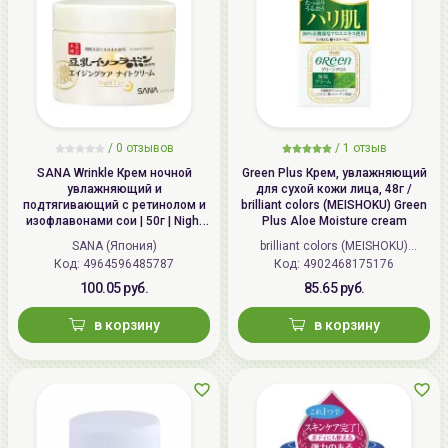
/
0 отзывов
/
1 отзыв
SANA Wrinkle Крем ночной
Green Plus Крем, увлажняющий
увлажняющий и
для сухой кожи лица, 48г /
подтягивающий с ретинолом и
brilliant colors (MEISHOKU) Green
изофлавонами сои | 50г | Night
Plus Aloe Moisture cream
Wrinkle Cream
SANA (Япония)
brilliant colors (MEISHOKU)
Код: 4964596485787
Код: 4902468175176
(Япония)
100.05 руб.
85.65 руб.
в корзину
в корзину