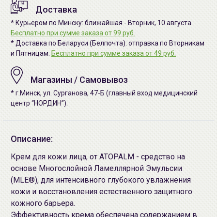
Доставка
* Курьером по Минску: ближайшая - Вторник, 10 августа.
Бесплатно при сумме заказа от 99 руб.
* Доставка по Беларуси (Белпочта): отправка по Вторникам
и Пятницам.
Бесплатно при сумме заказа от 49 руб.
Магазины / Самовывоз
* г.Минск, ул. Сурганова, 47-Б (главный вход медицинский
центр “НОРДИН”).
Описание:
Крем для кожи лица, от ATOPALM - средство на
основе Многослойной Ламеллярной Эмульсии
(MLE®), для интенсивного глубокого увлажнения
кожи и восстановления естественного защитного
кожного барьера.
Эффективность крема обеспечена содержанием в