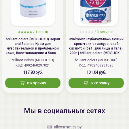
/
1 отзыв
/
0 отзывов
brilliant colors (MEISHOKU) Repair
Hyalmoist Глубокоувлажняющий
and Balance Крем для
крем-гель с гиалуроновой
чувствительной и проблемной
кислотой (6в1, для лица и тела),
кожи, Восстановление и баланс
200г | brilliant colors (MEISHOKU)
| 45г | Repair and Balance Mild
Hyalmoist Perfect Gel
brilliant colors (MEISHOKU)
brilliant colors (MEISHOKU)
Cream
Код: 4902468297021
(Япония)
Код: 4902468281020
(Япония)
117.80 руб.
101.04 руб.
в корзину
в корзину
Мы в социальных сетях
allcosmetics.by