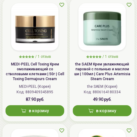
/
1 отзыв
/
1 отзыв
MEDI-PEEL Cell Toxing Крем
the SAEM Крем увлажняющий
омолаживающий со
паровой с полынью и маслом
стволовыми клетками | 50г | Cell
ши | 100мл | Care Plus Artemisia
Toxing Dermajours Cream
Steam Cream
MEDI-PEEL (Корея)
the SAEM (Корея)
Код: 8809409345895
Код: 8806164180334
87.90 руб.
49.90 руб.
в корзину
в корзину