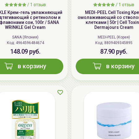
/
1 отзыв
/
1 отзыв
KLE Крем-гель увлажняющий
MEDI-PEEL Cell Toxing Кр
дтягивающий с ретинолом и
омолаживающий со ствол
флавонами сои, 100г / SANA
клетками | 50г | Cell Toxi
WRINKLE Gel Cream
Dermajours Cream
SANA (Япония)
MEDI-PEEL (Корея)
Код: 4964596484674
Код: 8809409345895
148.09 руб.
87.90 руб.
в корзину
в корзину