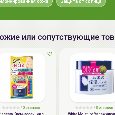
омбинированная кожа
Защита от солнца
ожие или сопутствующие то
/
0 отзывов
/
0 отзывов
Placenta Крем-эссенция с
White Moisture Увлажняю