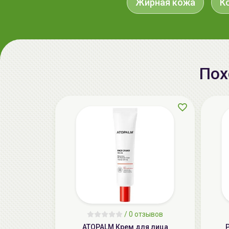
Жирная кожа
К
Пох
/
0 отзывов
ATOPALM Крем для лица