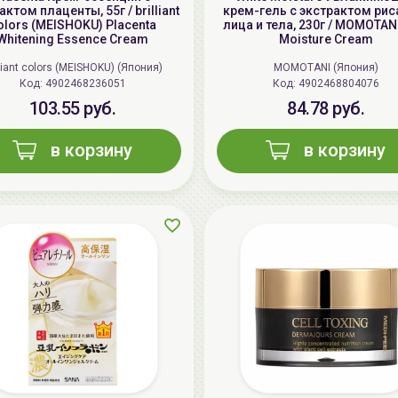
актом плаценты, 55г / brilliant
крем-гель с экстрактом рис
olors (MEISHOKU) Placenta
лица и тела, 230г / MOMOTANI
Whitening Essence Cream
Moisture Cream
lliant colors (MEISHOKU) (Япония)
MOMOTANI (Япония)
Код: 4902468236051
Код: 4902468804076
103.55 руб.
84.78 руб.
в корзину
в корзину