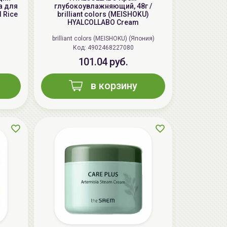
а для
глубокоувлажняющий, 48г /
 Rice
brilliant colors (MEISHOKU)
HYALCOLLABO Cream
brilliant colors (MEISHOKU) (Япония)
Код: 4902468227080
101.04 руб.
в корзину
AiliCode Восстанавливающий крем-
пилинг для лица, 50мл
24.90 руб.
49.95 руб.
-50%