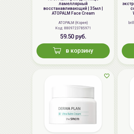
ламеллярный
экстр
восстанавливающий | 35мл |
c
ATOPALM Face Cream
ATOPALM (Корея)
bri
Код: 8809723785971
59.50 руб.
в корзину