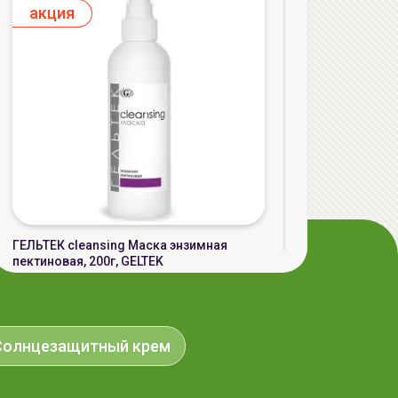
aкция
ГЕЛЬТЕК cleansing Маска энзимная
пектиновая, 200г, GELTEK
59.00 руб.
124.98 руб.
-52%
Солнцезащитный крем
aкция