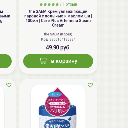
/
1 отзыв
ем
the SAEM Крем увлажняющий
овыми
паровой с полынью и маслом ши |
ng
100мл | Care Plus Artemisia Steam
Cream
the SAEM (Корея)
Код: 8806164180334
49.90 руб.
в корзину