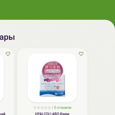
вары
AiliCode Бальзам для волос
увлажняющий, 250мл
19.99 руб.
27.38 руб.
-26%
aкция
/
0 отзывов
щий
HYALCOLLABO Крем