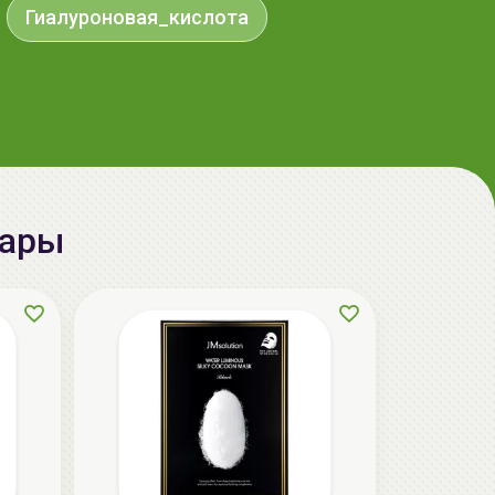
Гиалуроновая_кислота
вары
AiliCode Бальзам для волос
увлажняющий, 250мл
19.99 руб.
27.38 руб.
-26%
aкция