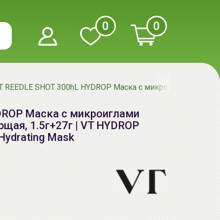
0
0
T REEDLE SHOT 300hL HYDROP Маска с микроиглами двухсту
DROP Маска с микроиглами
щая, 1.5г+27г | VT HYDROP
Hydrating Mask