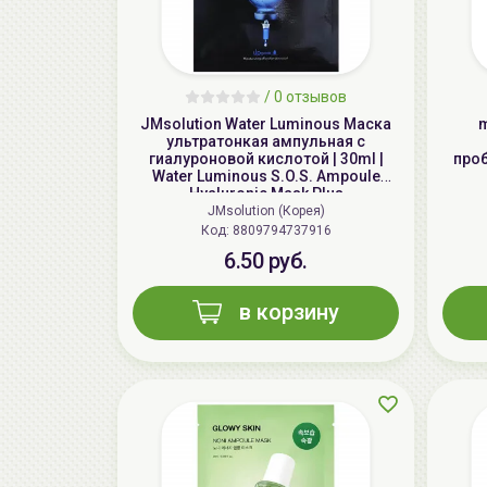
/
0 отзывов
JMsolution Water Luminous Маска
m
ультратонкая ампульная с
гиалуроновой кислотой | 30ml |
проб
Water Luminous S.O.S. Ampoule
Hyaluronic Mask Plus
JMsolution (Корея)
Код: 8809794737916
6.50 руб.
в корзину