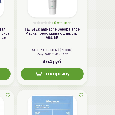
/
0 отзывов
щая
ГЕЛЬТЕК anti-acne Sebobalance
 риса,
Маска поросуживающая, 5мл,
ice
GELTEK
GELTEK ( ГЕЛЬТЕК ) (Россия)
Код: 4680614170472
4.64 руб.
в корзину