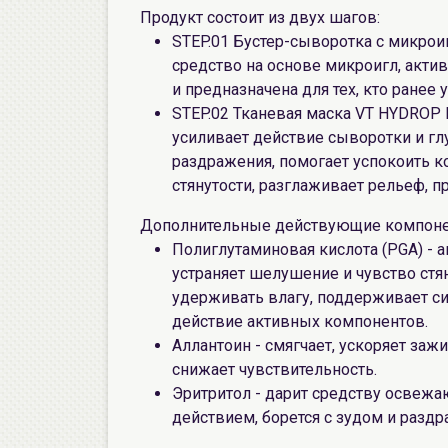
Продукт состоит из двух шагов:
STEP.01 Бустер-сыворотка с микрои
средство на основе микроигл, акт
и предназначена для тех, кто ранее
STEP.02 Тканевая маска VT HYDROP R
усиливает действие сыворотки и гл
раздражения, помогает успокоить к
стянутости, разглаживает рельеф, п
Дополнительные действующие компоне
Полиглутаминовая кислота (PGA) - 
устраняет шелушение и чувство стя
удерживать влагу, поддерживает си
действие активных компонентов.
Аллантоин - смягчает, ускоряет заж
снижает чувствительность.
Эритритол - дарит средству освеж
действием, борется с зудом и разд