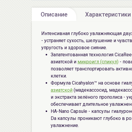
Описание
Характеристики
Интенсивная глубоко увлажняющая двух
- устраняет сухость, шелушение и чувст
упругость и здоровое сияние.
Запатентованная технология CicaRe
азиатской и
микроигл (спикул)
- пов
позволяет транспортировать актив
клетки.
Формула Cicahyalon™ на основе гиа
азиатской
(мадекассосид, мадекассов
и экстракта зелёного прополиса - у
обеспечивает длительное увлажнен
HA-Nano Capsule - капсулы гиалурон
Da капсулы проникают глубоко в ро
увлажнение.