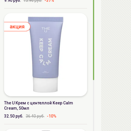
9.90 руб.
15.96 руб.
-37%
aкция
The U Крем с центеллой Keep Calm
Cream, 50мл
32.50 руб.
36.40 руб.
-10%