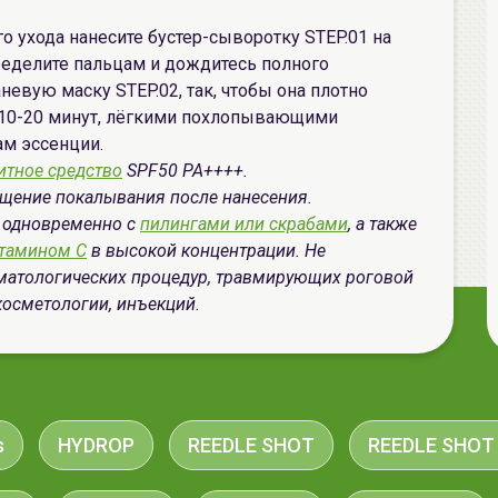
о ухода нанесите бустер-сыворотку STEP.01 на
ределите пальцам и дождитесь полного
невую маску STEP.02, так, чтобы она плотно
з 10-20 минут, лёгкими похлопывающими
ам эссенции.
итное средство
SPF50 PA++++.
щение покалывания после нанесения.
е одновременно с
пилингами или скрабами
, а также
тамином C
в высокой концентрации. Не
матологических процедур, травмирующих роговой
косметологии, инъекций.
s
HYDROP
REEDLE SHOT
REEDLE SHOT