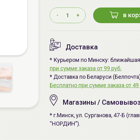
в кор
-
+
Доставка
* Курьером по Минску: ближайшая -
при сумме заказа от 99 руб.
* Доставка по Беларуси (Белпочта
Бесплатно при сумме заказа от 49 
Магазины / Самовыво
* г.Минск, ул. Сурганова, 47-Б (г
“НОРДИН”).