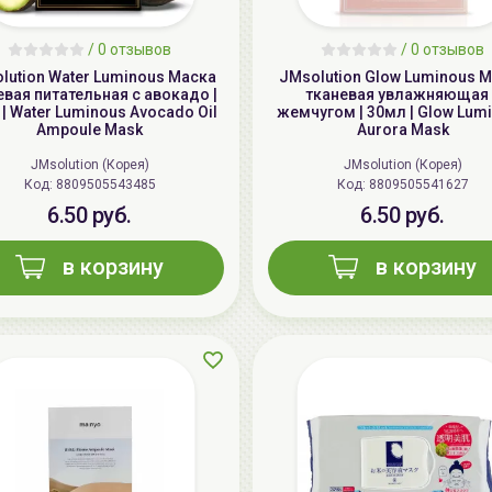
/
0 отзывов
/
0 отзывов
lution Water Luminous Маска
JMsolution Glow Luminous 
евая питательная с авокадо |
тканевая увлажняющая 
 | Water Luminous Avocado Oil
жемчугом | 30мл | Glow Lum
Ampoule Mask
Aurora Mask
JMsolution (Корея)
JMsolution (Корея)
Код: 8809505543485
Код: 8809505541627
6.50 руб.
6.50 руб.
в корзину
в корзину