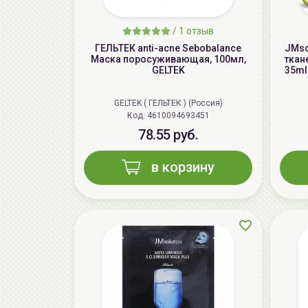
/
1 отзыв
ГЕЛЬТЕК anti-acne Sebobalance
JMso
Маска поросуживающая, 100мл,
ткан
GELTEK
35ml
GELTEK ( ГЕЛЬТЕК ) (Россия)
Код: 4610094693451
78.55 руб.
в корзину