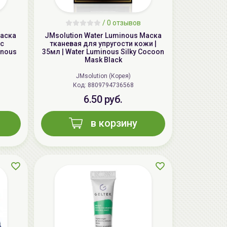
/
0 отзывов
Маска
JMsolution Water Luminous Маска
с
тканевая для упругости кожи |
inous
35мл | Water Luminous Silky Cocoon
Mask Black
JMsolution (Корея)
Код: 8809794736568
6.50 руб.
AiliCode Восстанавливающий крем-
пилинг для лица, 50мл
в корзину
24.90 руб.
49.95 руб.
-50%