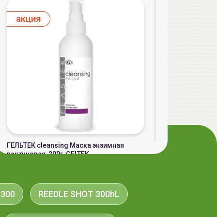
aкция
ГЕЛЬТЕК cleansing Маска энзимная
пектиновая, 200г, GELTEK
59.00 руб.
124.98 руб.
-52%
 300
REEDLE SHOT 300hL
aкция