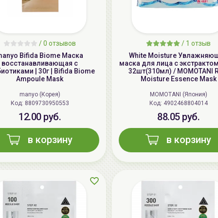
/
0 отзывов
/
1 отзыв
anyo Bifida Biome Маска
White Moisture Увлажняю
восстанавливающая с
маска для лица с экстрактом
иотиками | 30г | Bifida Biome
32шт(310мл) / MOMOTANI R
Ampoule Mask
Moisture Essence Mask
manyo (Корея)
MOMOTANI (Япония)
Код: 8809730950553
Код: 4902468804014
12.00 руб.
88.05 руб.
в корзину
в корзину