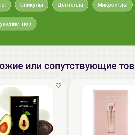
лы
Спикулы
Центелла
Микроиглы
ужение_пор
ожие или сопутствующие то