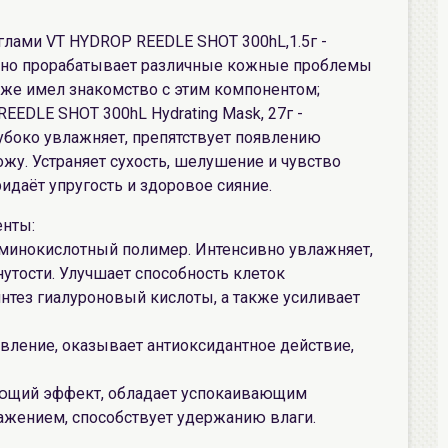
глами VT HYDROP REEDLE SHOT 300hL,1.5г -
ивно прорабатывает различные кожные проблемы
 уже имел знакомство с этим компонентом;
EEDLE SHOT 300hL Hydrating Mask, 27г -
убоко увлажняет, препятствует появлению
ожу. Устраняет сухость, шелушение и чувство
ридаёт упругость и здоровое сияние.
нты:
аминокислотный полимер. Интенсивно увлажняет,
нутости. Улучшает способность клеток
нтез гиалуроновый кислоты, а также усиливает
ивление, оказывает антиоксидантное действие,
ающий эффект, обладает успокаивающим
ражением, способствует удержанию влаги.