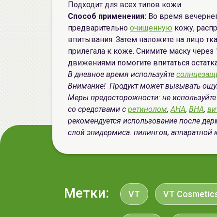
Подходит для всех типов кожи.
Способ применения:
Во время вечернег
предварительно
очищенную
кожу, расп
впитывания. Затем наложите на лицо тка
прилегала к коже. Снимите маску чере
движениями помогите впитаться остатк
В дневное время используйте
солнцезащ
Внимание! Продукт может вызывать ощу
Меры предосторожности: не используйт
со средствами с
ретинолом
,
AHA
,
BHA
,
ви
рекомендуется использование после дер
слой эпидермиса: пилингов, аппаратной 
Метки:
VT
VT Cosmetic