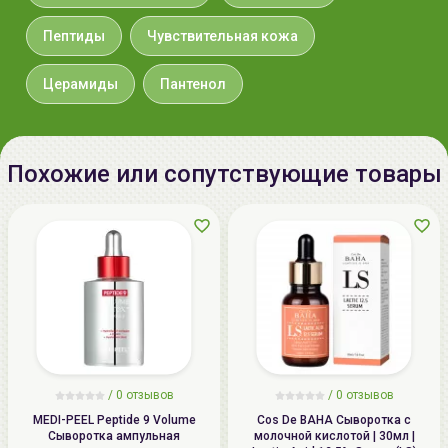
безопасный компонент. Повышает барьерные
ул.Мележа, д.5, корп.1, пом.233.
Пептиды
Чувствительная кожа
функции, поддерживает увлажнённость кожи,
+375296092910
предотвращает сухость.
group@allcosmetics.by
Церамиды
Пантенол
Рекомендуется для
сухой
и
чувствительной
кожи.
Обратите внимание: объём продукта соответствует
Похожие или сопутствующие товары
заявленному: объём флакона - 34мл, объём
сыворотки - 30мл.
Способ применения:
после
умывания
и
тонизирования
нанесите сыворотку на лицо,
распределите по коже.
/
0 отзывов
/
0 отзывов
MEDI-PEEL Peptide 9 Volume
Cos De BAHA Сыворотка с
Сыворотка ампульная
молочной кислотой | 30мл |