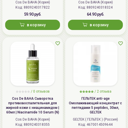
Cos De BAHA (Корея)
Cos De BAHA (Корея)
Код: 8809240317822
Код: 8809240318324
59.90 руб.
64.90 руб.
в корзину
в корзину
/
0 отзывов
/
2 отзыва
Cos De BAHA Сыворотка
ГЕЛЬТЕК anti-age
противовоспалительная для
Омолаживающий концентрат с
жирной кожи с ниацинамидом |
пептидами 5 peptides, 30мл,
60мл | Niacinamide 10 Serum (N)
GELTEK
Cos De BAHA (Корея)
GELTEK ( ГЕЛЬТЕК ) (Россия)
Код: 8809240318355
Код: 4670014509644