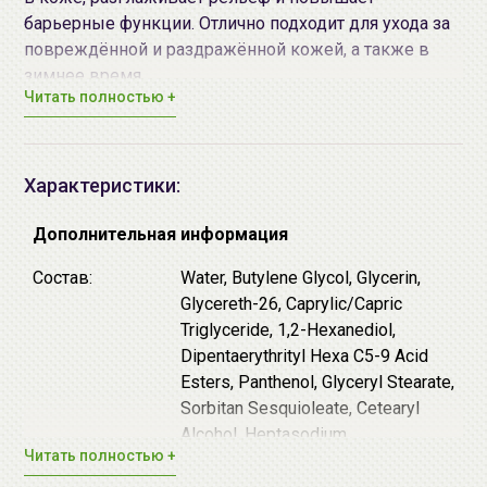
барьерные функции. Отлично подходит для ухода за
повреждённой и раздражённой кожей, а также в
зимнее время.
Читать полностью +
Удобный флакон с дозатором предотвращает
попадание воздуха и делает использование
продукта максимально гигиеничным.
Характеристики:
Средство с нежной молочной текстурой отлично
Дополнительная информация
впитывается, оставляет влажный финиш, не
содержит искусственных ароматизаторов.
Состав:
Water, Butylene Glycol, Glycerin,
Glycereth-26, Caprylic/Capric
Содержит комплекс
5 церамидов
: церамиды
Triglyceride, 1,2-Hexanediol,
встраиваются в роговой слой кожи и укрепляют его,
Dipentaerythrityl Hexa C5-9 Acid
предотвращая испарение влаги и попадание в
Esters, Panthenol, Glyceryl Stearate,
эпидермис вредных веществ.
Sorbitan Sesquioleate, Cetearyl
Дополнительные действующие компоненты:
Alcohol, Heptasodium
Читать полностью +
Hexacoxymethyl Dipeptide-12,
Aquatide (Heptasodium Hexacoxymethyl
Ceramide NP, 2,3-Butanediol,