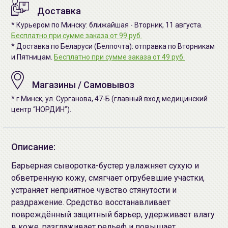
Доставка
* Курьером по Минску: ближайшая - Вторник, 11 августа.
Бесплатно при сумме заказа от 99 руб.
* Доставка по Беларуси (Белпочта): отправка по Вторникам
и Пятницам.
Бесплатно при сумме заказа от 49 руб.
Магазины / Самовывоз
* г.Минск, ул. Сурганова, 47-Б (главный вход медицинский
центр “НОРДИН”).
Описание:
Барьерная сыворотка-бустер увлажняет сухую и
обветренную кожу, смягчает огрубевшие участки,
устраняет неприятное чувство стянутости и
раздражение. Средство восстанавливает
повреждённый защитный барьер, удерживает влагу
в коже, разглаживает рельеф и повышает