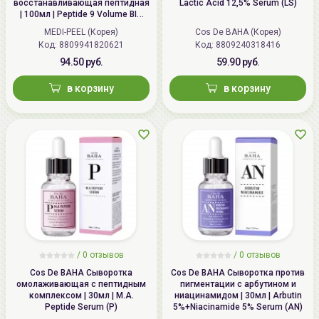
восстанавливающая пептидная
Lactic Acid 12,5% Serum (LS)
| 100мл | Peptide 9 Volume BIO
TOX Ampoule Pro
MEDI-PEEL (Корея)
Cos De BAHA (Корея)
Код: 8809941820621
Код: 8809240318416
94.50 руб.
59.90 руб.
в корзину
в корзину
/
0 отзывов
/
0 отзывов
Cos De BAHA Сыворотка
Cos De BAHA Сыворотка против
омолаживающая с пептидным
пигментации с арбутином и
комплексом | 30мл | M.A.
ниацинамидом | 30мл | Arbutin
Peptide Serum (P)
5%+Niacinamide 5% Serum (AN)