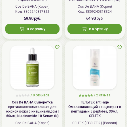
Cos De BAHA (Корея)
Cos De BAHA (Корея)
Код: 8809240317822
Код: 8809240318324
59.90 руб.
64.90 руб.
в корзину
в корзину
/
0 отзывов
/
2 отзыва
Cos De BAHA Сыворотка
ГЕЛЬТЕК anti-age
противовоспалительная для
Омолаживающий концентрат с
жирной кожи с ниацинамидом |
пептидами 5 peptides, 30мл,
60мл | Niacinamide 10 Serum (N)
GELTEK
Cos De BAHA (Корея)
GELTEK ( ГЕЛЬТЕК ) (Россия)