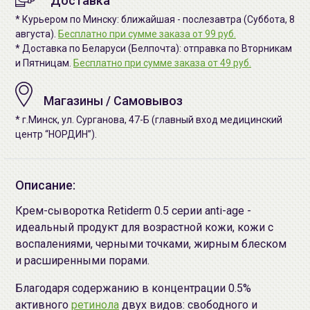
Доставка
* Курьером по Минску: ближайшая - послезавтра (Суббота, 8
августа).
Бесплатно при сумме заказа от 99 руб.
* Доставка по Беларуси (Белпочта): отправка по Вторникам
и Пятницам.
Бесплатно при сумме заказа от 49 руб.
Магазины / Самовывоз
* г.Минск, ул. Сурганова, 47-Б (главный вход медицинский
центр “НОРДИН”).
Описание:
Крем-сыворотка Retiderm 0.5 серии anti-age -
идеальный продукт для возрастной кожи, кожи с
воспалениями, черными точками, жирным блеском
и расширенными порами.
Благодаря содержанию в концентрации 0.5%
активного
ретинола
двух видов: свободного и