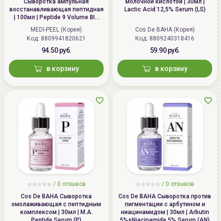
Сыворотка ампульная
молочной кислотой | 30мл |
восстанавливающая пептидная
Lactic Acid 12,5% Serum (LS)
| 100мл | Peptide 9 Volume BIO
TOX Ampoule Pro
MEDI-PEEL (Корея)
Cos De BAHA (Корея)
Код: 8809941820621
Код: 8809240318416
94.50 руб.
59.90 руб.
в корзину
в корзину
/
0 отзывов
/
0 отзывов
Cos De BAHA Сыворотка
Cos De BAHA Сыворотка против
омолаживающая с пептидным
пигментации с арбутином и
комплексом | 30мл | M.A.
ниацинамидом | 30мл | Arbutin
Peptide Serum (P)
5%+Niacinamide 5% Serum (AN)