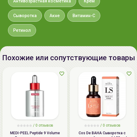
нанесения средства на чувствительную кожу или
Антивозрастная косметика
Крем
слизистые ребенка), а также совмещать с другими
средствами, содержащими производные витамина А
Сыворотка
Акне
Витамин-С
(топические и системные ретиноиды). При нарушении
целостности кожных покровов сыворотку не
Ретинол
применять. Индивидуальные особенности
применения желательно уточнять у специалиста
(косметолога).
Похожие или сопутствующие товары
/
0 отзывов
/
0 отзывов
MEDI-PEEL Peptide 9 Volume
Cos De BAHA Сыворотка с