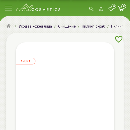
0
0
Уход за кожей лица
Очищение
Пилинг, скраб
Пилинг для
aкция