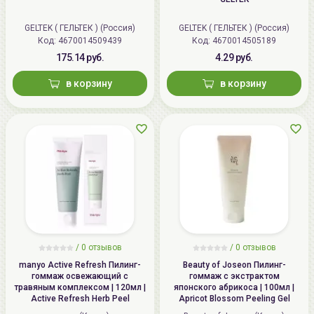
GELTEK ( ГЕЛЬТЕК ) (Россия)
GELTEK ( ГЕЛЬТЕК ) (Россия)
Код: 4670014509439
Код: 4670014505189
175.14 руб.
4.29 руб.
в корзину
в корзину
/
0 отзывов
/
0 отзывов
manyo Active Refresh Пилинг-
Beauty of Joseon Пилинг-
гоммаж освежающий с
гоммаж с экстрактом
травяным комплексом | 120мл |
японского абрикоса | 100мл |
Active Refresh Herb Peel
Apricot Blossom Peeling Gel