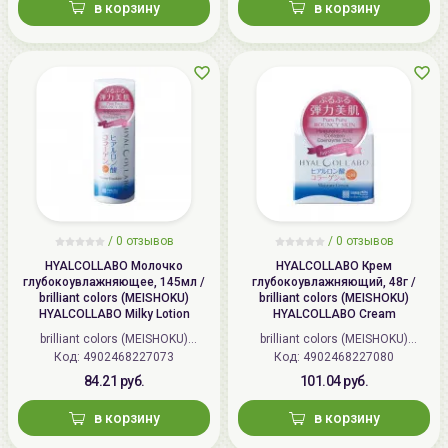
в корзину
в корзину
/
0 отзывов
/
0 отзывов
HYALCOLLABO Молочко
HYALCOLLABO Крем
глубокоувлажняющее, 145мл /
глубокоувлажняющий, 48г /
brilliant colors (MEISHOKU)
brilliant colors (MEISHOKU)
HYALCOLLABO Milky Lotion
HYALCOLLABO Cream
brilliant colors (MEISHOKU)
brilliant colors (MEISHOKU)
Код: 4902468227073
(Япония)
Код: 4902468227080
(Япония)
84.21 руб.
101.04 руб.
в корзину
в корзину