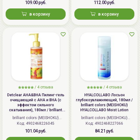
109.00 руб.
112.00 руб.
в корзину
в корзину
/
4 отзыва
/
4 отзыва
Detclear AHA&BHA Пилинг-гель
HYALCOLLABO Лосьон
очищающий с AHA и BHA (с
глубокоувлажняющий, 180мл /
эффектом сильного
brilliant colors (MEISHOKU)
скатывания), 180мл / brilliant
HYALCOLLABO Moist Lotion
colors (MEISHOKU) Detclear
brilliant colors (MEISHOKU)
brilliant colors (MEISHOKU)
Bright&Peel AHA&BHA Fruits
Код: 4902468226045
(Япония)
Код: 4902468227066
(Япония)
Peeling Jelly
101.04 руб.
84.21 руб.