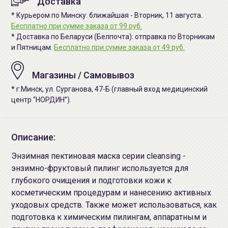
Доставка
* Курьером по Минску: ближайшая - Вторник, 11 августа.
Бесплатно при сумме заказа от 99 руб.
* Доставка по Беларуси (Белпочта): отправка по Вторникам
и Пятницам.
Бесплатно при сумме заказа от 49 руб.
Магазины / Самовывоз
* г.Минск, ул. Сурганова, 47-Б (главный вход медицинский
центр “НОРДИН”).
Описание:
Энзимная пектиновая маска серии cleansing -
энзимно-фруктовый пилинг используется для
глубокого очищения и подготовки кожи к
косметическим процедурам и нанесению активных
уходовых средств. Также может использоваться, как
подготовка к химическим пилингам, аппаратным и