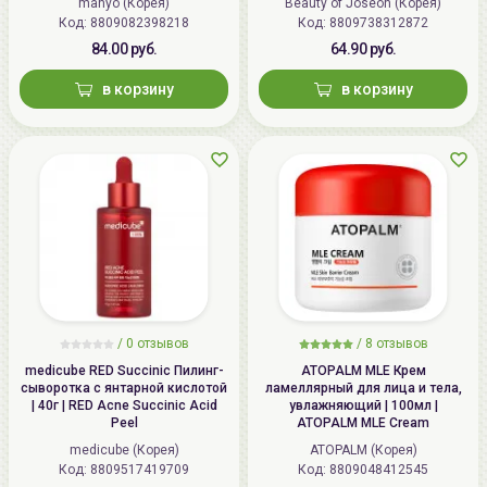
manyo (Корея)
Beauty of Joseon (Корея)
Код: 8809082398218
Код: 8809738312872
84.00 руб.
64.90 руб.
в корзину
в корзину
/
0 отзывов
/
8 отзывов
medicube RED Succinic Пилинг-
ATOPALM MLE Крем
сыворотка с янтарной кислотой
ламеллярный для лица и тела,
| 40г | RED Acne Succinic Acid
увлажняющий | 100мл |
Peel
ATOPALM MLE Cream
medicube (Корея)
ATOPALM (Корея)
Код: 8809517419709
Код: 8809048412545