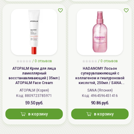
/
0 отзывов
/
0 отзывов
ATOPALM Крем для лица
HADANOMY Лосьон
ламеллярный
суперувлажняющий с
восстанавливающий | 35мл |
коллагеном и гиалуроновой
ATOPALM Face Cream
кислотой, 250мл / SANA
HADANOMY Collagen mist
ATOPALM (Корея)
SANA (Япония)
Код: 8809723785971
Код: 4964596451416
59.50 руб.
90.86 руб.
в корзину
в корзину