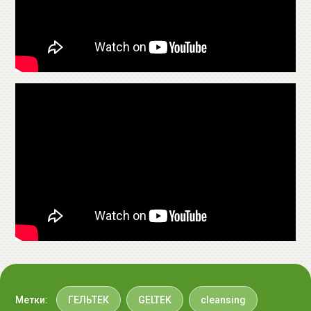
В профессиональном уходе:
Маску нанести
ул.Мележа, д.5, корп.1, пом.233.
шпателем или кистью плотным слоем на очищенную
+375296092910
кожу лица, избегая области глаз, губ и бровей, и
group@allcosmetics.by
закрыть пищевой пленкой. Время экспозиции 15
минут. Также, по маске можно делать массаж
увлажненными руками в течение 15-ти минут.
В домашнем уходе:
маску наносить 2-3 раза в
неделю на очищенную кожу на 15 минут. После
экспозиции остатки маски нужно смыть большим
количеством теплой воды.
При чувствительной коже рекомендуется провести
предварительную пробу маски (экспозиция 5 минут).
Метки:
ГЕЛЬТЕК
GELTEK
cleansing