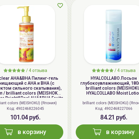
/
4 отзыва
/
4 отзыва
clear AHA&BHA Пилинг-гель
HYALCOLLABO Лосьон
чищающий с AHA и BHA (с
глубокоувлажняющий, 180
ктом сильного скатывания),
brilliant colors (MEISHOK
 / brilliant colors (MEISHOKU)
HYALCOLLABO Moist Loti
ear Bright&Peel AHA&BHA Fruits
Peeling Jelly
lliant colors (MEISHOKU) (Япония)
brilliant colors (MEISHOKU) (Япо
Код: 4902468226045
Код: 4902468227066
101.04 руб.
84.21 руб.
в корзину
в корзину