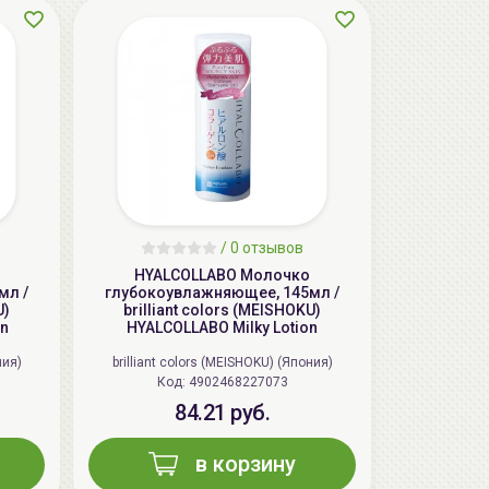
AiliCode Восстанавливающий крем-
пилинг для лица, 50мл
24.90 руб.
49.95 руб.
-50%
/
0 отзывов
HYALCOLLABO Молочко
мл /
глубокоувлажняющее, 145мл /
U)
brilliant colors (MEISHOKU)
on
HYALCOLLABO Milky Lotion
ния)
brilliant colors (MEISHOKU) (Япония)
Код: 4902468227073
84.21 руб.
в корзину