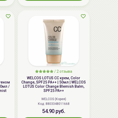
/
2 отзыва
WELCOS LOTUS СС крем, Color
геном
Change, SPF25 PA++ | 50мл | WELCOS
0мл /
LOTUS Color Change Blemish Balm,
mist
SPF25 PA++
WELCOS (Корея)
Код: 8803348011668
54.90 руб.