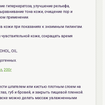
ние гиперкератоза, улучшение рельефа,
выравнивание тона кожи, очищение пор и
ном применении.
ов кожи при показаниях к энзимным пилингам.
и чувствительной коже, сокращать время
OHOL, OIL.
догенных.
л
,
200г
ести шпателем или кистью плотным слоем на
лаз, губ и бровей, и закрыть пищевой пленкой.
 маске можно делать массаж увлажненными