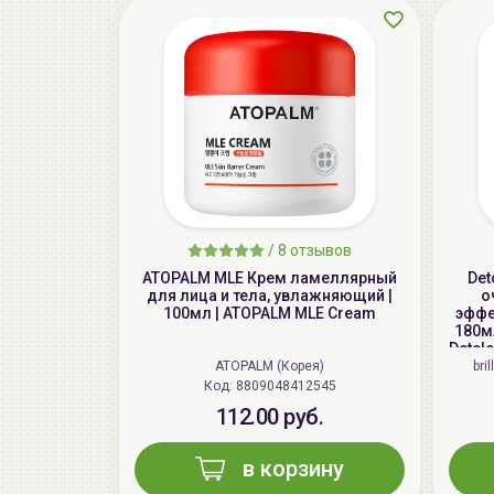
/
8 отзывов
ATOPALM MLE Крем ламеллярный
Det
для лица и тела, увлажняющий |
о
100мл | ATOPALM MLE Cream
эффе
180мл
Detcl
ATOPALM (Корея)
bri
Код: 8809048412545
112.00 руб.
в корзину