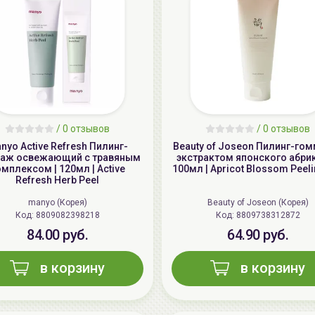
/
0 отзывов
/
0 отзывов
nyo Active Refresh Пилинг-
Beauty of Joseon Пилинг-го
аж освежающий с травяным
экстрактом японского абрик
мплексом | 120мл | Active
100мл | Apricot Blossom Peeli
Refresh Herb Peel
manyo (Корея)
Beauty of Joseon (Корея)
Код: 8809082398218
Код: 8809738312872
84.00 руб.
64.90 руб.
в корзину
в корзину