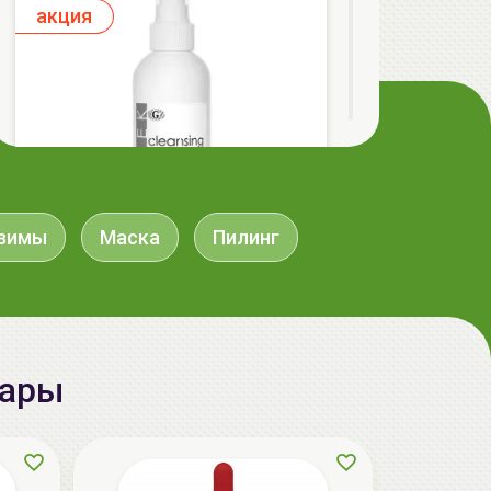
aкция
зимы
Маска
Пилинг
ГЕЛЬТЕК cleansing Маска энзимная
пектиновая, 200г, GELTEK
59.00 руб.
124.98 руб.
-52%
вары
aкция