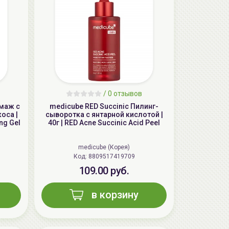
/
0 отзывов
ммаж с
medicube RED Succinic Пилинг-
AiliCode Бальзам для волос
оса |
сыворотка с янтарной кислотой |
ng Gel
40г | RED Acne Succinic Acid Peel
увлажняющий, 250мл
19.99 руб.
27.38 руб.
-26%
medicube (Корея)
Код: 8809517419709
109.00 руб.
aкция
в корзину