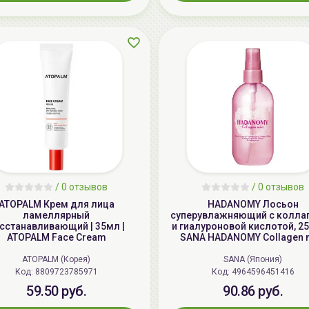
/
0 отзывов
/
0 отзывов
ATOPALM Крем для лица
HADANOMY Лосьон
ламеллярный
суперувлажняющий с колла
сстанавливающий | 35мл |
и гиалуроновой кислотой, 25
ATOPALM Face Cream
SANA HADANOMY Collagen 
ATOPALM (Корея)
SANA (Япония)
Код: 8809723785971
Код: 4964596451416
59.50 руб.
90.86 руб.