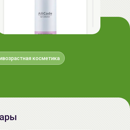
ивозрастная косметика
AiliCode Бальзам для волос
увлажняющий, 250мл
19.99 руб.
27.38 руб.
-26%
aкция
вары