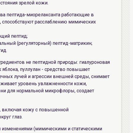
стояния зрелой кожи.
 - два пептида-миорелаксанта работающие в
, способствуют расслаблению мимических
ющий пептид;
альный (регуляторный) пептид-матрикин;
тид.
нгредиентов не пептидной природы: гиалуроновая
к яблока, пуллулан - средство повышает
ечных лучей и агрессии внешней среды, снимает
рживает уровень увлажненности кожи,
зни для нормальной микрофлоры, создает
и, включая кожу с повышенной
круг глаз.
и изменениями (мимическими и статическими