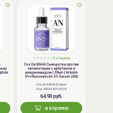
AiliCode Восстанавливающий крем-
пилинг для лица, 50мл
24.90 руб.
49.95 руб.
-50%
/
0 отзывов
а
Cos De BAHA Сыворотка против
дным
пигментации с арбутином и
ptide
ниацинамидом | 30мл | Arbutin
5%+Niacinamide 5% Serum (AN)
Cos De BAHA (Корея)
Код: 8809240318324
64.90 руб.
в корзину