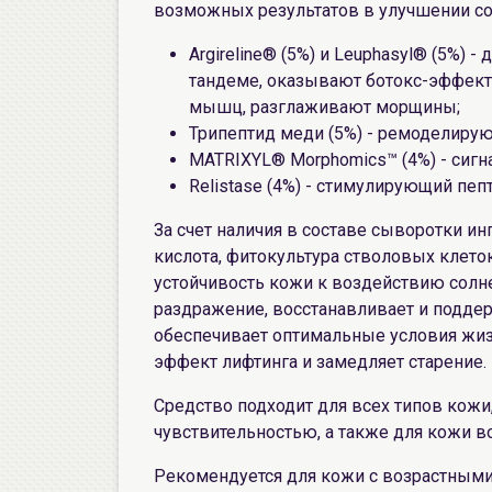
возможных результатов в улучшении со
Argireline® (5%) и Leuphasyl® (5%)
тандеме, оказывают ботокс-эффект
мышц, разглаживают морщины;
Трипептид меди (5%) - ремоделиру
МATRIXYL® Morphomics™ (4%) - сигн
Relistase (4%) - стимулирующий пеп
За счет наличия в составе сыворотки и
кислота, фитокультура стволовых клето
устойчивость кожи к воздействию солн
раздражение, восстанавливает и подде
обеспечивает оптимальные условия жи
эффект лифтинга и замедляет старение.
Средство подходит для всех типов кож
чувствительностью, а также для кожи во
Рекомендуется для кожи с возрастным