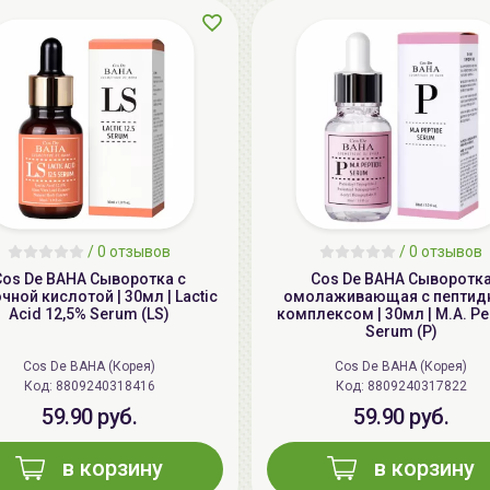
/
0 отзывов
/
0 отзывов
Cos De BAHA Сыворотка с
Cos De BAHA Сыворотк
ной кислотой | 30мл | Lactic
омолаживающая с пепти
Acid 12,5% Serum (LS)
комплексом | 30мл | M.A. Pe
Serum (P)
Cos De BAHA (Корея)
Cos De BAHA (Корея)
Код: 8809240318416
Код: 8809240317822
59.90 руб.
59.90 руб.
в корзину
в корзину