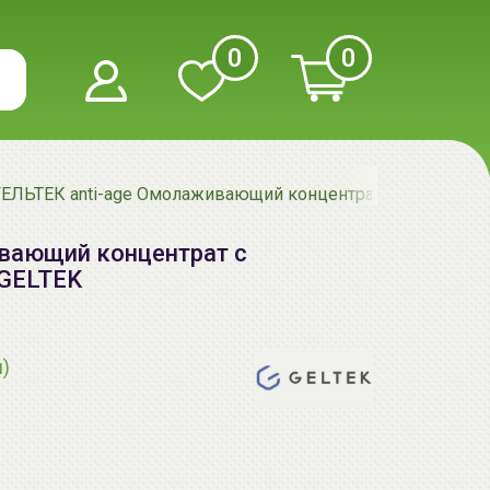
0
0
ГЕЛЬТЕК anti-age Омолаживающий концентрат с пептидами 5
вающий концентрат с
 GELTEK
я)