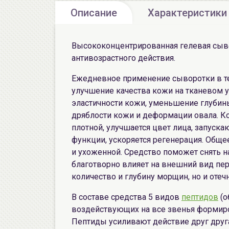
Описание
Характеристики
Высококонцентрированная гелевая сыв
антивозрастного действия.
Ежедневное применение сыворотки в те
улучшение качества кожи на тканевом у
эластичности кожи, уменьшение глубин
дряблости кожи и деформации овала. Ко
плотной, улучшается цвет лица, запуск
функции, ускоряется регенерация. Общ
и ухоженной. Средство поможет снять 
благотворно влияет на внешний вид пер
количество и глубину морщин, но и отечн
В составе средства 5 видов
пептидов
(о
воздействующих на все звенья формиро
Пептиды усиливают действие друг друг