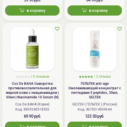
в корзину
в корзину
/
0 отзывов
/
2 отзыва
Cos De BAHA Сыворотка
ГЕЛЬТЕК anti-age
противовоспалительная для
Омолаживающий концентрат с
жирной кожи с ниацинамидом |
пептидами 5 peptides, 30мл,
60мл | Niacinamide 10 Serum (N)
GELTEK
Cos De BAHA (Корея)
GELTEK ( ГЕЛЬТЕК ) (Россия)
Код: 8809240318355
Код: 4670014509644
69.90 руб.
123.50 руб.
в корзину
в корзину