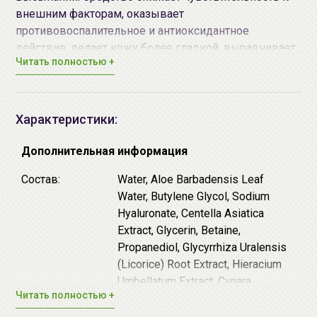
внешним факторам, оказывает
противовоспалительное и антиоксидантное
действие, делает кожу более гладкой, выравнивает
Читать полностью +
тон и текстуру. Способствует обновлению клеток,
уменьшает выраженность постакне.
Подходит веганам.
Основные действующие компоненты:
Характеристики:
Экстракт артишока (10,000 ppm) - богат
антиоксидантами и
витамином C
, за счёт чего
Дополнительная информация
замедляет процесс старения и борется с
Состав:
Water, Aloe Barbadensis Leaf
окислительным стрессом, способствует
Water, Butylene Glycol, Sodium
выработке коллагена, повышает барьерные
Hyaluronate, Centella Asiatica
функции.
Extract, Glycerin, Betaine,
Экстракт
центеллы азиатской
- снимает
Propanediol, Glycyrrhiza Uralensis
покраснение и раздражение, укрепляет стенки
(Licorice) Root Extract, Hieracium
сосудов, уменьшает проявление купероза,
Umbellatum Extract, Cynara
повышает эластичность.
Читать полностью +
Scolymus (Artichoke) Leaf Extract
Полиглутаминовая кислота (PGA) -
(10,000 ppm), Sorbitol, Aloe