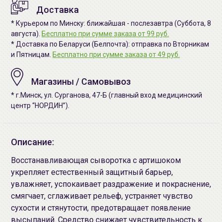
Доставка
* Курьером по Минску: ближайшая - послезавтра (Суббота, 8
августа).
Бесплатно при сумме заказа от 99 руб.
* Доставка по Беларуси (Белпочта): отправка по Вторникам
и Пятницам.
Бесплатно при сумме заказа от 49 руб.
Магазины / Самовывоз
* г.Минск, ул. Сурганова, 47-Б (главный вход медицинский
центр “НОРДИН”).
Описание:
Восстанавливающая сыворотка с артишоком
укрепляет естественный защитный барьер,
увлажняет, успокаивает раздражение и покраснение,
смягчает, сглаживает рельеф, устраняет чувство
сухости и стянутости, предотвращает появление
высыпаний. Средство снижает чувствительность к