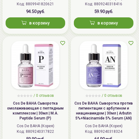
Код: 8809941820621
Код: 8809240318416
94.50 руб.
59.90 руб.
в корзину
в корзину
/
0 отзывов
/
0 отзывов
Cos De BAHA Сыворотка
Cos De BAHA Сыворотка против
омолаживающая с пептидным
пигментации с арбутином и
комплексом | 30мл | M.A.
ниацинамидом | 30мл | Arbutin
Peptide Serum (P)
5%+Niacinamide 5% Serum (AN)
Cos De BAHA (Корея)
Cos De BAHA (Корея)
Код: 8809240317822
Код: 8809240318324
59.90 руб.
64.90 руб.