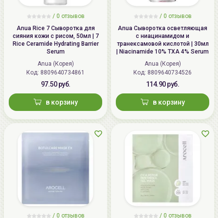
/ 0 отзывов
/ 0 отзывов
Anua Rice 7 Сыворотка для
Anua Сыворотка осветляющая
сияния кожи с рисом, 50мл | 7
с ниацинамидом и
Rice Ceramide Hydrating Barrier
транексамовой кислотой | 30мл
Serum
| Niacinamide 10% TXA 4% Serum
Anua (Корея)
Anua (Корея)
Код:
8809640734861
Код:
8809640734526
97.50 руб.
114.90 руб.
в корзину
в корзину
/ 0 отзывов
/ 0 отзывов