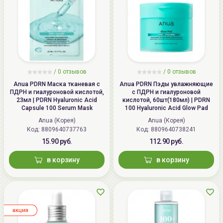
/ 0 отзывов
/ 0 отзывов
Anua PDRN Маска тканевая с
Anua PDRN Пэды увлажняющие
ПДРН и гиалуроновой кислотой,
с ПДРН и гиалуроновой
23мл | PDRN Hyaluronic Acid
кислотой, 60шт(180мл) | PDRN
Capsule 100 Serum Mask
100 Hyaluronic Acid Glow Pad
Anua (Корея)
Anua (Корея)
Код:
8809640737763
Код:
8809640738241
15.90 руб.
112.90 руб.
в корзину
в корзину
aкция