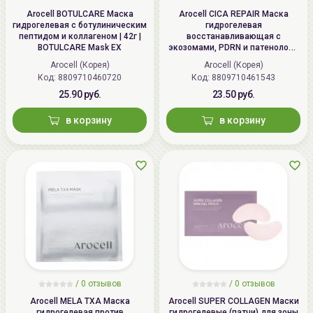
Arocell BOTULCARE Маска
Arocell CICA REPAIR Маска
гидрогелевая с ботулиническим
гидрогелевая
пептидом и коллагеном | 42г |
восстанавливающая с
BOTULCARE Mask EX
экозомами, PDRN и патенолом |
25г | CICA REPAIR Panthenol Gel
Arocell (Корея)
Arocell (Корея)
Mask
Код:
8809710460720
Код:
8809710461543
25.90 руб.
23.50 руб.
в корзину
в корзину
/ 0 отзывов
/ 0 отзывов
Arocell MELA TXA Маска
Arocell SUPER COLLAGEN Маски
гидрогелевая против
гидрогелевые (патчи) для зоны