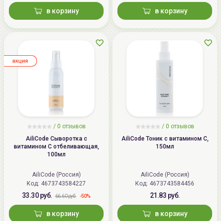
в корзину
в корзину
aкция
/ 0 отзывов
/ 0 отзывов
AiliCode Сыворотка с
AiliCode Тоник с витамином С,
витамином С отбеливающая,
150мл
100мл
AiliCode (Россия)
AiliCode (Россия)
Код:
4673743584227
Код:
4673743584456
33.30 руб.
21.83 руб.
-50%
66.60 руб.
в корзину
в корзину