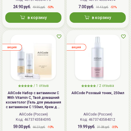
мультипептидная
антивозрастная 3мл,
24.90 руб.
7.00 руб.
-50%
-51%
49.95 руб.
14.43 руб.
Мультипептидный крем для
лица и шеи 3мл)
в корзину
в корзину
aкция
aкция
/
1
отзыв
/
2
отзыва
AiliCode Набор с витамином С
AiliCode Розовый тоник, 250мл
With Vitamin C, Твой домашний
косметолог (Гель для умывания
с витамином С 150мл, Крем для
лица и шеи с витамином С 50мл)
AiliCode (Россия)
AiliCode (Россия)
Код:
4673743584395
Код:
4673743584012
59.00 руб.
19.99 руб.
-10%
-35%
66.23 руб.
31.08 руб.