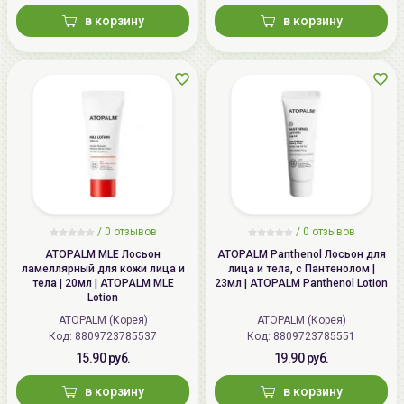
в корзину
в корзину
/ 0 отзывов
/ 0 отзывов
ATOPALM MLE Лосьон
ATOPALM Panthenol Лосьон для
ламеллярный для кожи лица и
лица и тела, с Пантенолом |
тела | 20мл | ATOPALM MLE
23мл | ATOPALM Panthenol Lotion
Lotion
ATOPALM (Корея)
ATOPALM (Корея)
Код:
8809723785537
Код:
8809723785551
15.90 руб.
19.90 руб.
в корзину
в корзину