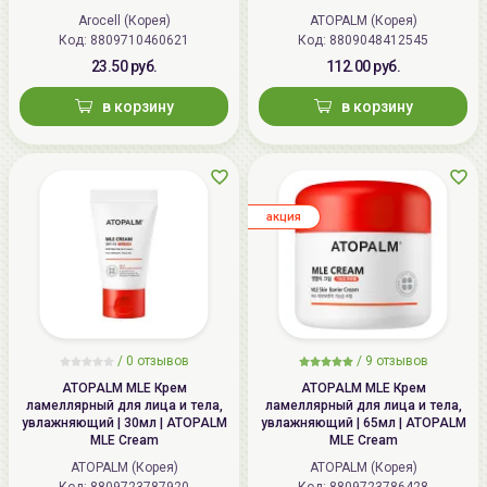
Arocell (Корея)
ATOPALM (Корея)
Код:
8809710460621
Код:
8809048412545
23.50 руб.
112.00 руб.
в корзину
в корзину
aкция
/ 0 отзывов
/
9
отзывов
ATOPALM MLE Крем
ATOPALM MLE Крем
ламеллярный для лица и тела,
ламеллярный для лица и тела,
увлажняющий | 30мл | ATOPALM
увлажняющий | 65мл | ATOPALM
MLE Cream
MLE Cream
ATOPALM (Корея)
ATOPALM (Корея)
Код:
8809723787920
Код:
8809723786428