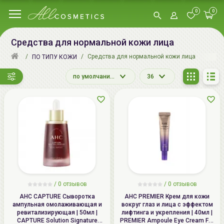
0
0
Средства для нормальной кожи лица
Средства для нормальной кожи лица
ПО ТИПУ КОЖИ
по умолчанию
36
/ 0 отзывов
/ 0 отзывов
AHC CAPTURE Сыворотка
AHC PREMIER Крем для кожи
ампульная омолаживающая и
вокруг глаз и лица с эффектом
ревитализирующая | 50мл |
лифтинга и укрепления | 40мл |
CAPTURE Solution Signature
PREMIER Ampoule Eye Cream For