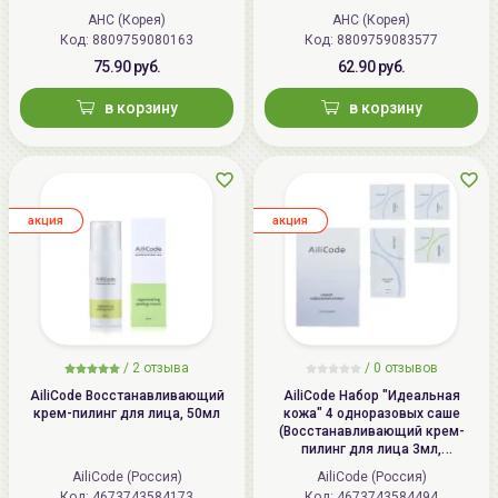
Revital Ampoule
Face Line Tightening
AHC (Корея)
AHC (Корея)
Код:
8809759080163
Код:
8809759083577
75.90 руб.
62.90 руб.
в корзину
в корзину
aкция
aкция
/
2
отзыва
/ 0 отзывов
AiliCode Восстанавливающий
AiliCode Набор "Идеальная
крем-пилинг для лица, 50мл
кожа" 4 одноразовых саше
(Восстанавливающий крем-
пилинг для лица 3мл,
Альгинатная маска с лифтинг-
AiliCode (Россия)
AiliCode (Россия)
эффектом 10мл, Сыворотка
Код:
4673743584173
Код:
4673743584494