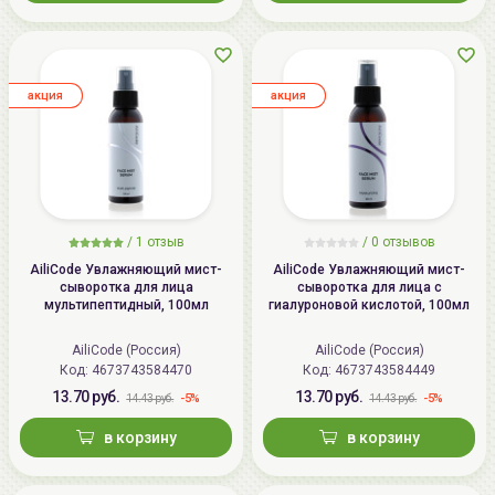
aкция
aкция
/
1
отзыв
/ 0 отзывов
AiliCode Увлажняющий мист-
AiliCode Увлажняющий мист-
сыворотка для лица
сыворотка для лица с
мультипептидный, 100мл
гиалуроновой кислотой, 100мл
AiliCode (Россия)
AiliCode (Россия)
Код:
4673743584470
Код:
4673743584449
13.70 руб.
13.70 руб.
-5%
-5%
14.43 руб.
14.43 руб.
в корзину
в корзину