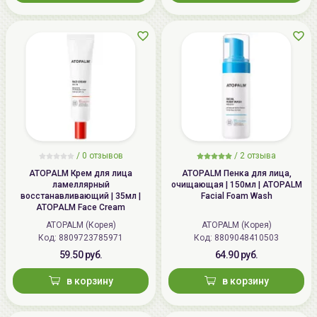
/ 0 отзывов
/
2
отзыва
ATOPALM Крем для лица
ATOPALM Пенка для лица,
ламеллярный
очищающая | 150мл | ATOPALM
восстанавливающий | 35мл |
Facial Foam Wash
ATOPALM Face Cream
ATOPALM (Корея)
ATOPALM (Корея)
Код:
8809723785971
Код:
8809048410503
59.50 руб.
64.90 руб.
в корзину
в корзину