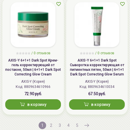
/ 0 отзывов
/ 0 отзывов
AXIS-Y 6+1+1 Dark Spot Крем-
AXIS-Y 6+1+1 Dark Spot
гель корректирующий от
Сыворотка корректирующая от
постакне, 50мл | 6+1+1 Dark Spot
пигментных пятен, 50мл | 6+1+1
Correcting Glow Cream
Dark Spot Correcting Glow Serum
AXIS-Y (Корея)
AXIS-Y (Корея)
Код:
8809634610966
Код:
8809634610034
72.90 руб.
67.50 руб.
в корзину
в корзину
1
2
3
4
5