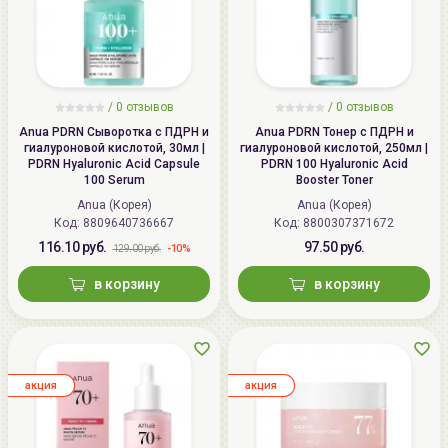
/ 0 отзывов
/ 0 отзывов
Anua PDRN Сыворотка с ПДРН и
Anua PDRN Тонер с ПДРН и
гиалуроновой кислотой, 30мл |
гиалуроновой кислотой, 250мл |
PDRN Hyaluronic Acid Capsule
PDRN 100 Hyaluronic Acid
100 Serum
Booster Toner
Anua (Корея)
Anua (Корея)
Код:
8809640736667
Код:
8800307371672
116.10 руб.
97.50 руб.
-10%
129.00 руб.
в корзину
в корзину
aкция
aкция