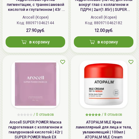
пигментации, с транексамовой
вокруг глаз с коллагеном и
кислотой и глутатионом | 43г |
ПДРН | 2шт(1.85г) | SUPER
MELA TXA Mask
COLLAGEN Gel Patch mini
Arocell (Корея)
Arocell (Корея)
Код:
8809710462144
Код:
8809710462182
27.90 руб.
12.00 руб.
в корзину
в корзину
/ 0 отзывов
/
8
отзывов
Arocell SUPER POWER Маска
ATOPALM MLE Крем
гидрогелевая с коллагеном и
ламеллярный для лица и тела,
гиалуроновой кислотой | 42г |
увлажняющий | 100мл |
SUPER POWER Mask EX
ATOPALM MLE Cream