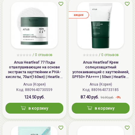
aкция
/ 0 отзывов
/ 0 отзывов
Anua Heartleaf 77 Пэды
Anua Heartleaf Крем
отшелушивающие на основе
солнцезащитный
экстракта хауттюйнии и PHA-
успокаивающий с хауттюйнией,
кислоты, 70шт(160мл) | Heartleaf
SPF50+ PA++++ | 50мл | Heartleaf
77 Clear Pad
Silky Moisture Sun Cream SPF50+
Anua (Корея)
Anua (Корея)
PA++++
Код:
8809640730559
Код:
8809640733185
124.50 руб.
87.40 руб.
-9%
96.90 руб.
в корзину
в корзину