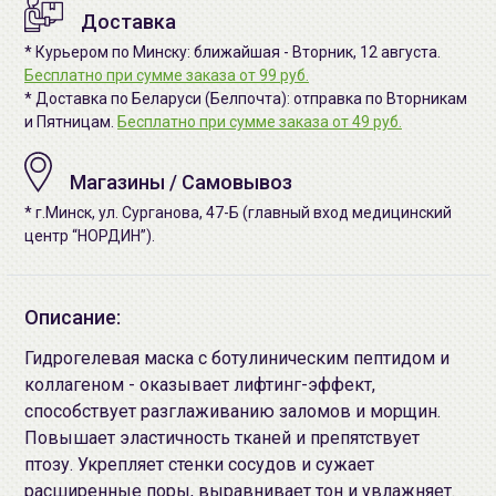
Доставка
* Курьером по Минску: ближайшая - Вторник, 12 августа.
Бесплатно при сумме заказа от 99 руб.
* Доставка по Беларуси (Белпочта): отправка по Вторникам
и Пятницам.
Бесплатно при сумме заказа от 49 руб.
Магазины / Самовывоз
* г.Минск, ул. Сурганова, 47-Б (главный вход медицинский
центр “НОРДИН”).
Описание:
Гидрогелевая маска с ботулиническим пептидом и
коллагеном - оказывает лифтинг-эффект,
способствует разглаживанию заломов и морщин.
Повышает эластичность тканей и препятствует
птозу. Укрепляет стенки сосудов и сужает
расширенные поры, выравнивает тон и увлажняет.