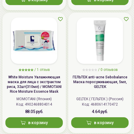
/
1 отзыв
/
0 отзывов
White Moisture Увлажняющая
ГЕЛЬТЕК anti-acne Sebobalance
маска для лица с экстрактом
Маска поросуживающая, 5мл,
риса, 32шт(310мл) / MOMOTANI
GELTEK
Rice Moisture Essence Mask
MOMOTANI (Япония)
GELTEK ( ГЕЛЬТЕК ) (Россия)
Код: 4902468804014
Код: 4680614170472
88.05 руб.
4.64 руб.
в корзину
в корзину