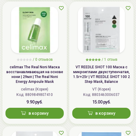
/
0 отзывов
/
1 отзыв
celimax The Real Noni Маска
VT REEDLE SHOT 100 Маска с
восстанавливающая на основе
микроиглами двухступенчатая,
нони | 29мл | The Real Noni
1.5г+25г | VT REEDLE SHOT 100 2
Energy Ampoule Mask
Step Mask, Balance
celimax (Корея)
VT (Корея)
Код: 8809849807410
Код: 8803463006037
9.90 руб.
15.00 руб.
в корзину
в корзину