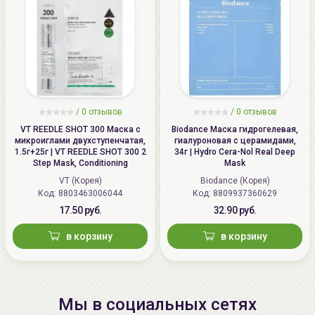
/
0 отзывов
/
0 отзывов
VT REEDLE SHOT 300 Маска с
Biodance Маска гидрогелевая,
микроиглами двухступенчатая,
гиалуроновая с церамидами,
1.5г+25г | VT REEDLE SHOT 300 2
34г | Hydro Cera-Nol Real Deep
Step Mask, Conditioning
Mask
VT (Корея)
Biodance (Корея)
Код: 8803463006044
Код: 8809937360629
17.50 руб.
32.90 руб.
в корзину
в корзину
Мы в социальных сетях