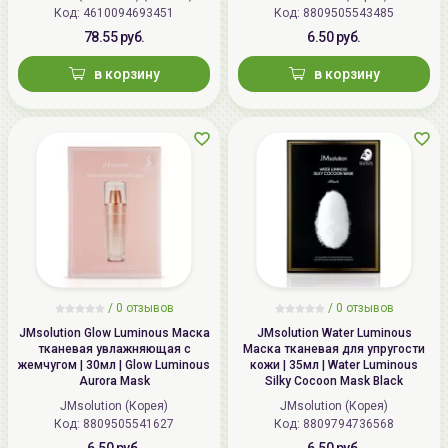
Seocho-gu, Seoul (Jamwon-dong),
Код: 4610094693451
Код: 8809505543485
Применять сразу после вскрытия упаковки.
Korea. Business Registration
78.55 руб.
6.50 руб.
Number: [341-86-01369]. Phone:
в корзину
в корзину
1668-5071.
Импортер в
ИП Мигаль Наталья Петровна,
Беларусь:
УНП 192179286, Беларусь,
220020 Минск, ул.Радужная 4/1-
136. www.allcosmetics.by, E-mail:
info@allcosmetics.by,
тел.:+375296131336
/
0 отзывов
/
0 отзывов
JMsolution Glow Luminous Маска
JMsolution Water Luminous
тканевая увлажняющая с
Маска тканевая для упругости
жемчугом | 30мл | Glow Luminous
кожи | 35мл | Water Luminous
Aurora Mask
Silky Cocoon Mask Black
JMsolution (Корея)
JMsolution (Корея)
Код: 8809505541627
Код: 8809794736568
6.50 руб.
6.50 руб.