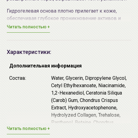
Гидрогелевая основа плотно прилегает к коже,
обеспечивая глубокое проникновение активов и
усиливая их эффективность.
Читать полностью +
Основные действующие компоненты:
BPMed-BoLCA™ - полипептидный компонент,
Характеристики:
сочетающий транспортный пептид и белковую
цепь ботулотоксина типа А. Эта комбинация
Дополнительная информация
эффективно сокращает мимические морщины и
Состав:
Water, Glycerin, Dipropylene Glycol,
препятствует образованию новых, разглаживает
Cetyl Ethylhexanoate, Niacinamide,
статические морщины и заломы, повышает
1,2-Hexanediol, Ceratonia Siliqua
упругость и эластичность, сужает поры.
(Carob) Gum, Chondrus Crispus
Проникает глубоко в кожу за счёт
Extract, Hydroxyacetophenone,
запатентованной технологии доставки MTD
Hydrolyzed Collagen, Trehalose,
(Macro-molecule Transmission Domain).
Panthenol, Betaine, Chondrus
Комплекс 5
пептидов
- оказывают
Читать полностью +
Crispus, Butyrospermum Parkii
антивозрастное действие: стимулируют
(Shea) Butter, Glyceryl Stearate,