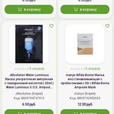
в корзину
в корзину
/
0 отзывов
/
0 отзывов
JMsolution Water Luminous
manyo Bifida Biome Маска
Маска ультратонкая ампульная
восстанавливающая с
с гиалуроновой кислотой | 30ml |
пробиотиками | 30г | Bifida Biome
Water Luminous S.O.S. Ampoule
Ampoule Mask
Hyaluronic Mask Plus
JMsolution (Корея)
manyo (Корея)
Код: 8809794737916
Код: 8809730950553
6.50 руб.
12.00 руб.
в корзину
в корзину