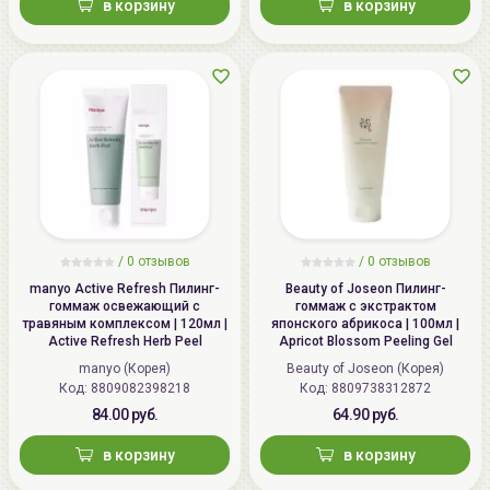
в корзину
в корзину
/
0 отзывов
/
0 отзывов
manyo Active Refresh Пилинг-
Beauty of Joseon Пилинг-
гоммаж освежающий с
гоммаж с экстрактом
травяным комплексом | 120мл |
японского абрикоса | 100мл |
Active Refresh Herb Peel
Apricot Blossom Peeling Gel
manyo (Корея)
Beauty of Joseon (Корея)
Код: 8809082398218
Код: 8809738312872
84.00 руб.
64.90 руб.
в корзину
в корзину