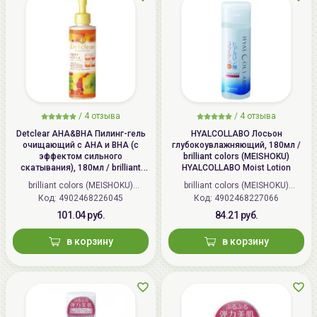
/
4 отзыва
/
4 отзыва
Detclear AHA&BHA Пилинг-гель
HYALCOLLABO Лосьон
очищающий с AHA и BHA (с
глубокоувлажняющий, 180мл /
эффектом сильного
brilliant colors (MEISHOKU)
скатывания), 180мл / brilliant
HYALCOLLABO Moist Lotion
colors (MEISHOKU) Detclear
brilliant colors (MEISHOKU)
brilliant colors (MEISHOKU)
Bright&Peel AHA&BHA Fruits
Код: 4902468226045
(Япония)
Код: 4902468227066
(Япония)
Peeling Jelly
101.04 руб.
84.21 руб.
в корзину
в корзину