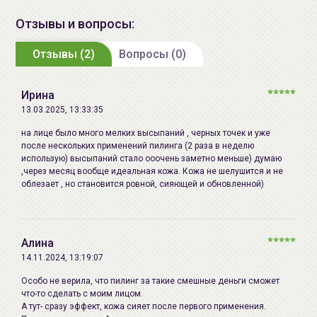
производства:
Отзывы и вопросы:
Срок годности:
годен до: 09-2026 2 года с даты
Отзывы (2)
Вопросы (0)
производства
Производитель:
ООО «КРЕМ», Российская
Ирина
Федерация, 192148, г.Санкт-
13.03.2025, 13:33:35
Петербург, пр-кт
на лице было много мелких высыпаний , черных точек и уже
Железнодорожный д.45, литера
после нескольких применений пилинга (2 раза в неделю
Д, помещ.16, тел.8-800-250-56-58
использую) высыпаний стало ооочень заметно меньше) думаю
,через месяц вообще идеальная кожа. Кожа не шелушится и не
Импортер в
ООО «Аллкосметикс Групп».
облезает , но становится ровной, сияющей и обновленной)
Беларусь:
Беларусь, 220113 Минск,
ул.Мележа, д.5, корп.1, пом.233.
+375296092910
Алина
group@allcosmetics.by
14.11.2024, 13:19:07
Особо не верила, что пилинг за такие смешные деньги сможет
что-то сделать с моим лицом.
А тут- сразу эффект, кожа сияет после первого применения.