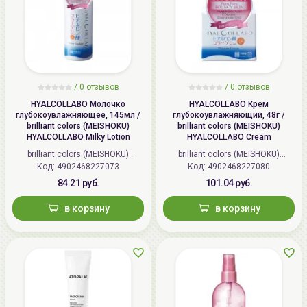
/
0 отзывов
/
0 отзывов
HYALCOLLABO Молочко
HYALCOLLABO Крем
глубокоувлажняющее, 145мл /
глубокоувлажняющий, 48г /
brilliant colors (MEISHOKU)
brilliant colors (MEISHOKU)
HYALCOLLABO Milky Lotion
HYALCOLLABO Cream
brilliant colors (MEISHOKU)
brilliant colors (MEISHOKU)
Код: 4902468227073
(Япония)
Код: 4902468227080
(Япония)
84.21 руб.
101.04 руб.
в корзину
в корзину