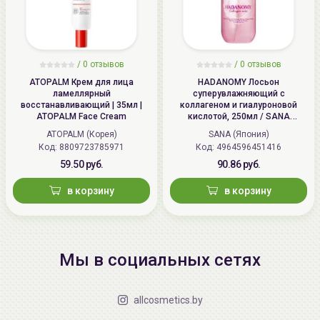
/
0 отзывов
/
0 отзывов
ATOPALM Крем для лица
HADANOMY Лосьон
ламеллярный
суперувлажняющий с
восстанавливающий | 35мл |
коллагеном и гиалуроновой
ATOPALM Face Cream
кислотой, 250мл / SANA
HADANOMY Collagen mist
ATOPALM (Корея)
SANA (Япония)
Код: 8809723785971
Код: 4964596451416
59.50 руб.
90.86 руб.
в корзину
в корзину
Мы в социальных сетях
allcosmetics.by