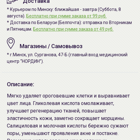
Доставка
* Курьером по Минску: ближайшая - завтра (Суббота, 8
августа).
Бесплатно при сумме заказа от 99 руб.
* Доставка по Беларуси (Белпочта): отправка по Вторникам
и Пятницам.
Бесплатно при сумме заказа от 49 руб.
Магазины / Самовывоз
* г.Минск, ул. Сурганова, 47-Б (главный вход медицинский
центр “НОРДИН”).
Описание:
Мягко удаляет ороговевшие клетки и выравнивает
цвет лица. Гликолевая кислота омолаживает,
улучшает регенерацию тканей, повышает
эластичность кожи, заметно сокращает морщины.
Салициловая и молочная кислоты бережно сужают
поры, уменьшают проявления акне и постакне.