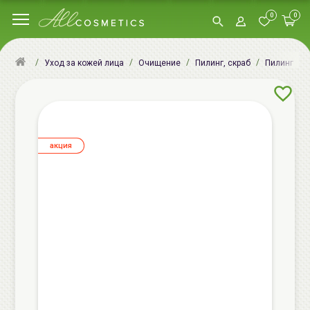
0
0
Уход за кожей лица
Очищение
Пилинг, скраб
Пилинг для
aкция