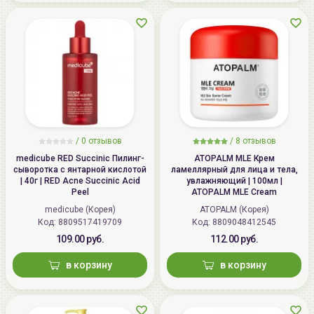
/
0 отзывов
/
8 отзывов
medicube RED Succinic Пилинг-
ATOPALM MLE Крем
сыворотка с янтарной кислотой
ламеллярный для лица и тела,
| 40г | RED Acne Succinic Acid
увлажняющий | 100мл |
Peel
ATOPALM MLE Cream
medicube (Корея)
ATOPALM (Корея)
Код: 8809517419709
Код: 8809048412545
109.00 руб.
112.00 руб.
в корзину
в корзину