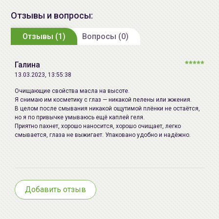
руками, помассировать, затем сэмульгировать с
Дата
см. на упаковке (ммгг)
Отзывы и вопросы:
водой и смыть. Далее при необходимости
производства:
использовать гель или пенку/мусс для дальнейшего
Отзывы (1)
Вопросы (0)
очищения кожи.
Срок годности:
см. на упаковке (ммгг), 3 года с
даты производства.
Галина
Производитель:
ООО «Гельтек-Медика»,
13.03.2023, 13:55:38
Российская Федерация, 115201
Очищающие свойства масла на высоте.
Москва, 1-ый Варшавский
Я снимаю им косметику с глаз — никакой пелены или жжения.
проезд, дом 2, стр.8. (115201
В целом после смывания никакой ощутимой плёнки не остаётся,
но я по привычке умываюсь ещё каплей геля.
Москва, 1-ый Варшавский
Приятно пахнет, хорошо наносится, хорошо очищает, легко
проезд, дом 2, стр.7, 143530
смывается, глаза не выжигает. Упаковано удобно и надёжно.
Московская область, Истринский
район, г.Дедовск, ул.Набережная
Речфлота, д.1) +7(495)212-93-66
Импортер в
ООО «Аллкосметикс Групп».
Добавить отзыв
Беларусь:
Беларусь, 220113 Минск,
ул.Мележа, д.5, корп.1, пом.233.