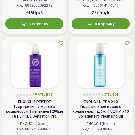
manyo (Корея)
GELTEK ( ГЕЛЬТЕК ) (Россия)
Код: 8809082392292
Код: 4680614170540
99.90 руб.
27.55 руб.
в корзину
в корзину
/
0 отзывов
/
0 отзывов
ENOUGH 8 PEPTIDE
ENOUGH ULTRA X10
Гидрофильное масло с
Гидрофильное масло с
комплексом 8 пептидов | 200мл
коллагеном | 200мл | ULTRA X10
| 8 PEPTIDE Sensation Pro
Collagen Pro Cleansing Oil
Cleansing Oil
ENOUGH (Корея)
ENOUGH (Корея)
Код: 8809438488648
Код: 8809438488600