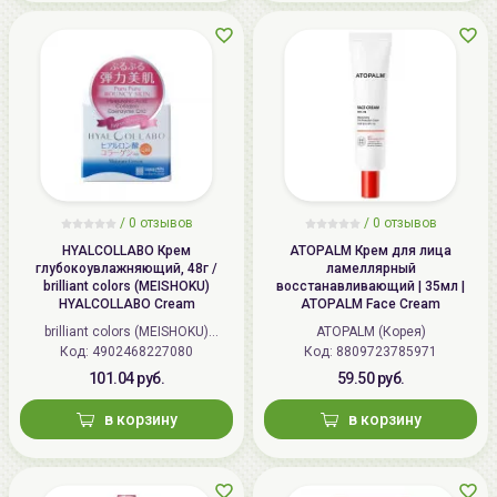
/
0 отзывов
/
0 отзывов
HYALCOLLABO Крем
ATOPALM Крем для лица
глубокоувлажняющий, 48г /
ламеллярный
brilliant colors (MEISHOKU)
восстанавливающий | 35мл |
HYALCOLLABO Cream
ATOPALM Face Cream
brilliant colors (MEISHOKU)
ATOPALM (Корея)
Код: 4902468227080
(Япония)
Код: 8809723785971
101.04 руб.
59.50 руб.
в корзину
в корзину