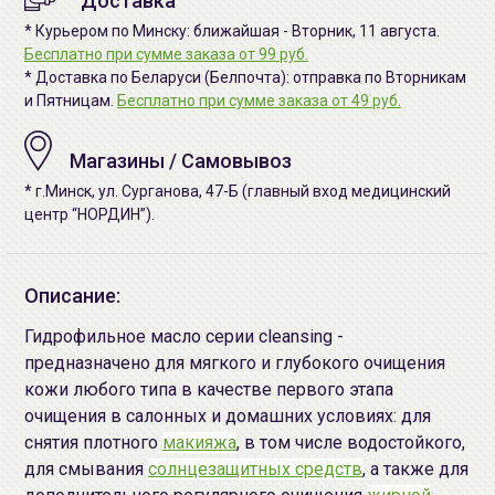
Доставка
* Курьером по Минску: ближайшая - Вторник, 11 августа.
Бесплатно при сумме заказа от 99 руб.
* Доставка по Беларуси (Белпочта): отправка по Вторникам
и Пятницам.
Бесплатно при сумме заказа от 49 руб.
Магазины / Самовывоз
* г.Минск, ул. Сурганова, 47-Б (главный вход медицинский
центр “НОРДИН”).
Описание:
Гидрофильное масло серии cleansing -
предназначено для мягкого и глубокого очищения
кожи любого типа в качестве первого этапа
очищения в салонных и домашних условиях: для
снятия плотного
макияжа
, в том числе водостойкого,
для смывания
солнцезащитных средств
, а также для