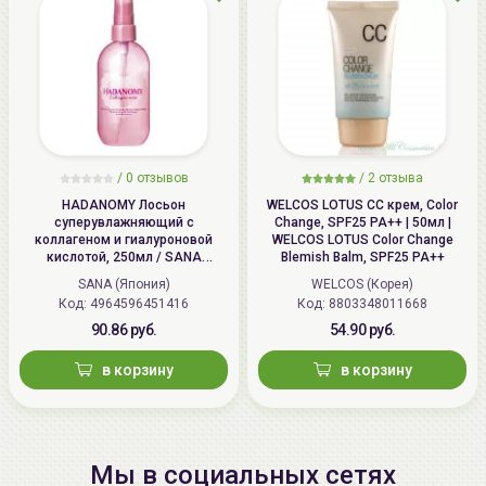
/
0 отзывов
/
2 отзыва
HADANOMY Лосьон
WELCOS LOTUS СС крем, Color
суперувлажняющий с
Change, SPF25 PA++ | 50мл |
коллагеном и гиалуроновой
WELCOS LOTUS Color Change
кислотой, 250мл / SANA
Blemish Balm, SPF25 PA++
HADANOMY Collagen mist
SANA (Япония)
WELCOS (Корея)
Код: 4964596451416
Код: 8803348011668
90.86 руб.
54.90 руб.
в корзину
в корзину
Мы в социальных сетях