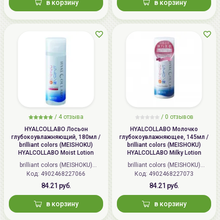
в корзину
в корзину
/
4 отзыва
/
0 отзывов
HYALCOLLABO Лосьон
HYALCOLLABO Молочко
глубокоувлажняющий, 180мл /
глубокоувлажняющее, 145мл /
brilliant colors (MEISHOKU)
brilliant colors (MEISHOKU)
HYALCOLLABO Moist Lotion
HYALCOLLABO Milky Lotion
brilliant colors (MEISHOKU)
brilliant colors (MEISHOKU)
Код: 4902468227066
(Япония)
Код: 4902468227073
(Япония)
84.21 руб.
84.21 руб.
в корзину
в корзину