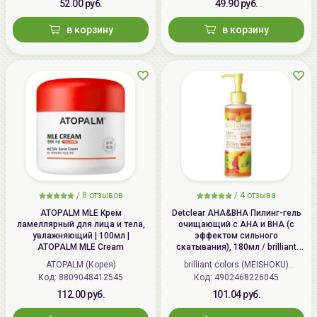
52.00 руб.
49.90 руб.
в корзину
в корзину
/
8 отзывов
/
4 отзыва
ATOPALM MLE Крем
Detclear AHA&BHA Пилинг-гель
ламеллярный для лица и тела,
очищающий с AHA и BHA (с
увлажняющий | 100мл |
эффектом сильного
ATOPALM MLE Cream
скатывания), 180мл / brilliant
colors (MEISHOKU) Detclear
ATOPALM (Корея)
brilliant colors (MEISHOKU)
Bright&Peel AHA&BHA Fruits
Код: 8809048412545
Код: 4902468226045
(Япония)
Peeling Jelly
112.00 руб.
101.04 руб.