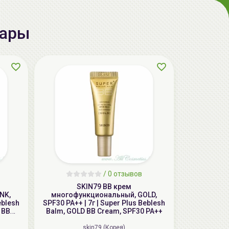
aкция
вары
AiliCode Бальзам для волос
увлажняющий, 250мл
/
0 отзывов
19.99 руб.
27.38 руб.
-26%
SKIN79 ВВ крем
NK,
многофункциональный, GOLD,
eblesh
SPF30 PA++ | 7г | Super Plus Beblesh
 BB
Balm, GOLD BB Cream, SPF30 PA++
skin79 (Корея)