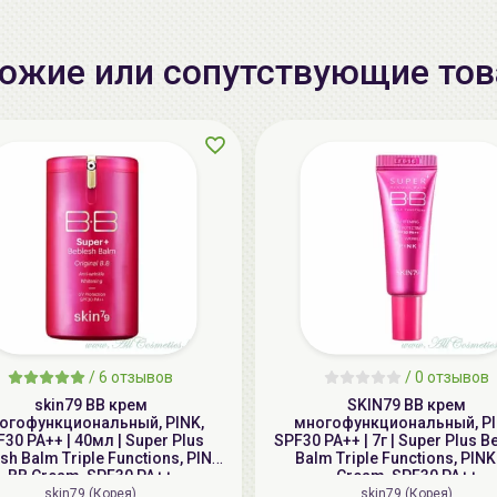
ожие или сопутствующие то
/
6 отзывов
/
0 отзывов
skin79 ВВ крем
SKIN79 ВВ крем
огофункциональный, PINK,
многофункциональный, PI
30 PA++ | 40мл | Super Plus
SPF30 PA++ | 7г | Super Plus B
sh Balm Triple Functions, PINK
Balm Triple Functions, PINK
BB Cream, SPF30 PA++
Cream, SPF30 PA++
skin79 (Корея)
skin79 (Корея)