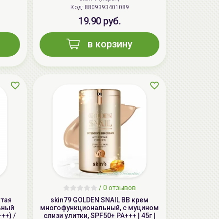
aкция
Код: 8809393401089
19.90 руб.
в корзину
AiliCode Восстанавливающий крем-
пилинг для лица, 50мл
24.90 руб.
49.95 руб.
-50%
/
0 отзывов
aкция
атая
skin79 GOLDEN SNAIL ВВ крем
ьный
многофункциональный, с муцином
++) /
слизи улитки, SPF50+ PA+++ | 45г |