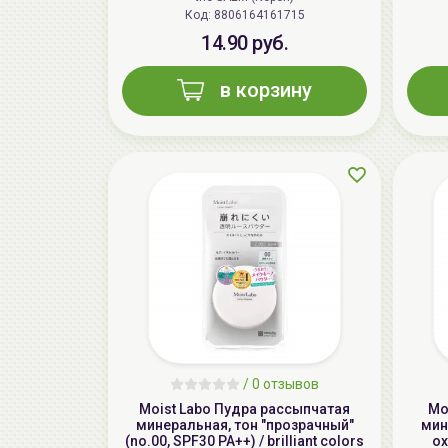
Код: 8806164161715
14.90 руб.
в корзину
/
0 отзывов
Moist Labo Пудра рассыпчатая
Mo
минеральная, тон "прозрачный"
мин
(no.00, SPF30 PA++) / brilliant colors
ох