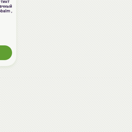
-тинт
рачный
pbalm ,