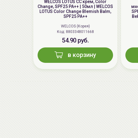
WELCOS LOTUS СС крем, Color
Change, SPF25 PA++ | 50мл | WELCOS
мн
LOTUS Color Change Blemish Balm,
SPF
SPF25 PA++
Be
WELCOS (Корея)
Код: 8803348011668
54.90 руб.
в корзину