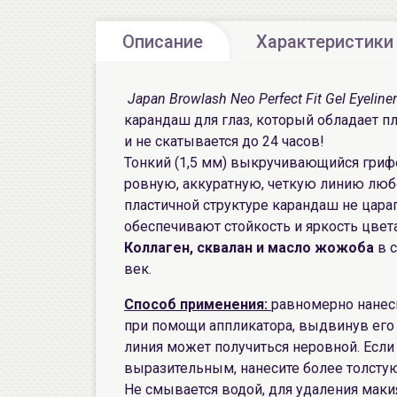
Описание
Характеристики
Japan Browlash Neo Perfect Fit Gel Eyeline
карандаш для глаз, который обладает п
и не скатывается до 24 часов!
Тонкий (1,5 мм) выкручивающийся гриф
ровную, аккуратную, четкую линию люб
пластичной структуре карандаш не царап
обеспечивают стойкость и яркость цвета
Коллаген, сквалан и масло жожоба
в с
век.
Способ применения:
равномерно нанеси
при помощи аппликатора, выдвинув его 
линия может получиться неровной. Есл
выразительным, нанесите более толсту
Не смывается водой, для удаления мак