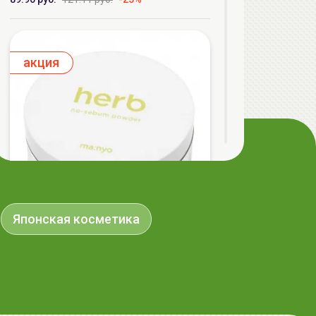
aкция
Японская косметика
manyo Пудра рассыпчатая матирующая
с комплексом трав | 6.5г | No-Sebum
Powder Herb Green
44.90 руб.
49.90 руб.
-10%