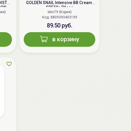
OISTO-
GOLDEN SNAIL Intensive BB Cream,
ION
SPF50+ PA+++
ния)
skin79 (Корея)
Код: 8809393403199
89.50 руб.
в корзину
AiliCode Гель-масло для душа Сочная
вишня, 250мл
19.99 руб.
25.53 руб.
-21%