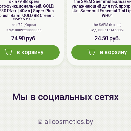
skin79 ВВ крем
the SAEM Saemmul Бальзам
огофункциональный, GOLD,
увлажняющий для губ, проз
30 PA++ | 40мл | Super Plus
| 4г | Saemmul Essential Tint Li
blesh Balm, GOLD BB Cream,
WH01
SPF30 PA++
skin79 (Корея)
the SAEM (Корея)
Код: 8809223668866
Код: 8806164168851
74.90 руб.
24.50 руб.
в корзину
в корзину
Мы в социальных сетях
allcosmetics.by