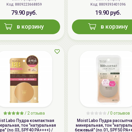
Код: 8809223668859
Код: 8809393401096
79.90 руб.
19.90 руб.
в корзину
в корзину
/
2 отзыва
/
0 отзывов
ist Labo Пудра компактная
Moist Labo Пудра рассыпч
еральная, тон "натуральная
минеральная, тон "натурал
ра" (no.03, SPF40 PA++++) /
бежевый" (no.01, SPF50 PA++