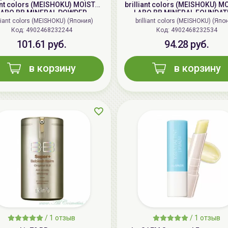
iant colors (MEISHOKU) MOISTO-
brilliant colors (MEISHOKU) M
LABO BB MINERAL POWDER
LABO BB MINERAL FOUNDAT
lliant colors (MEISHOKU) (Япония)
brilliant colors (MEISHOKU) (Япо
Код: 4902468232244
Код: 4902468232534
101.61 руб.
94.28 руб.
в корзину
в корзину
/
1 отзыв
/
1 отзыв