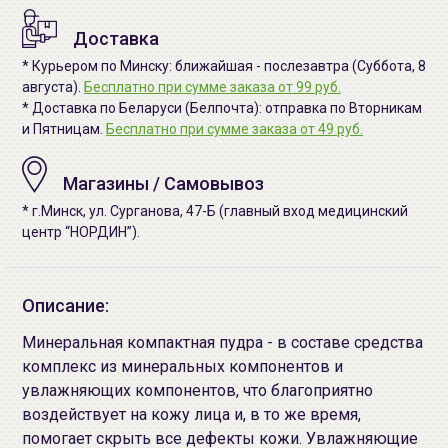
Доставка
* Курьером по Минску: ближайшая - послезавтра (Суббота, 8
августа).
Бесплатно при сумме заказа от 99 руб.
* Доставка по Беларуси (Белпочта): отправка по Вторникам
и Пятницам.
Бесплатно при сумме заказа от 49 руб.
Магазины / Самовывоз
* г.Минск, ул. Сурганова, 47-Б (главный вход медицинский
центр “НОРДИН”).
Описание:
Минеральная компактная пудра - в составе средства
комплекс из минеральных компонентов и
увлажняющих компонентов, что благоприятно
воздействует на кожу лица и, в то же время,
помогает скрыть все дефекты кожи. Увлажняющие