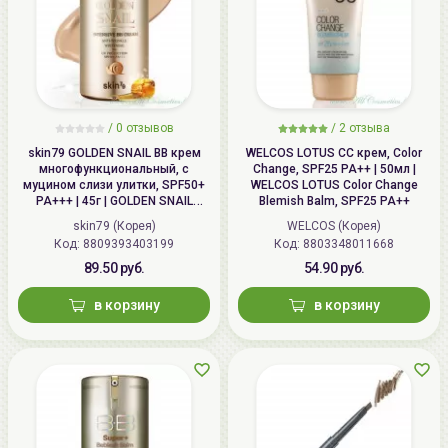
/
0 отзывов
/
2 отзыва
skin79 GOLDEN SNAIL ВВ крем
WELCOS LOTUS СС крем, Color
многофункциональный, с
Change, SPF25 PA++ | 50мл |
муцином слизи улитки, SPF50+
WELCOS LOTUS Color Change
PA+++ | 45г | GOLDEN SNAIL
Blemish Balm, SPF25 PA++
Intensive BB Cream, SPF50+
skin79 (Корея)
WELCOS (Корея)
PA+++
Код: 8809393403199
Код: 8803348011668
89.50 руб.
54.90 руб.
в корзину
в корзину