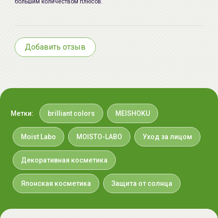
большим количеством плюсов.
лица излишки жира.
Срок годности:
см. на упаковке (день месяц год)
Производитель:
MOMOTANI JUNTENKAN LTD., 1-4-
Добавить отзыв
1, Uemachi, Chuo-Ku, Osaka, 540-
0005, Japan
Импортер в
ООО «Аллкосметикс Групп».
Беларусь:
Беларусь, 220113 Минск,
ул.Мележа, д.5, корп.1, пом.233.
+375296092910
Метки:
brilliant colors
MEISHOKU
group@allcosmetics.by
Moist Labo
MOISTO-LABO
Уход за лицом
Декоративная косметика
Японская косметика
Защита от солнца