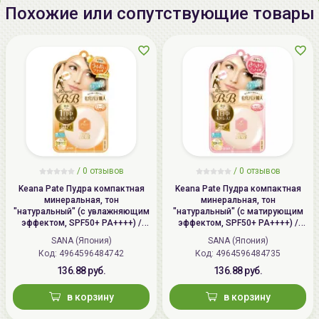
Похожие или сопутствующие товары
/
0 отзывов
/
0 отзывов
Keana Pate Пудра компактная
Keana Pate Пудра компактная
минеральная, тон
минеральная, тон
"натуральный" (с увлажняющим
"натуральный" (с матирующим
эффектом, SPF50+ PA++++) /
эффектом, SPF50+ PA++++) /
SANA PORE PUTTY BB Mineral
SANA PORE PUTTY BB Mineral
SANA (Япония)
SANA (Япония)
Powder
Powder
Код: 4964596484742
Код: 4964596484735
136.88 руб.
136.88 руб.
в корзину
в корзину