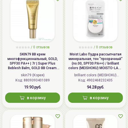
/
0 отзывов
/
0 отзывов
SKIN79 ВВ крем
Moist Labo Пудра рассыпчатая
многофункциональный, GOLD,
минеральная, тон "прозрачный"
SPF30 PA++ | 7г | Super Plus
(no.00, SPF30 PA++) / brilliant
Beblesh Balm, GOLD BB Cream,
colors (MEISHOKU) MOISTO-LABO
SPF30 PA++
BB MINERAL FOUNDATION
skin79 (Корея)
brilliant colors (MEISHOKU)
Код: 8809393401089
Код: 4902468232435
(Япония)
19.90 руб.
94.28 руб.
в корзину
в корзину