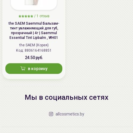
/
1 отзыв
the SAEM Saemmul Бальзам-
тинт увлажняющий для губ,
прозрачный | 4г | Saemmul
Essential Tint Lipbalm , WH01
the SAEM (Корея)
Код: 8806164168851
24.50 руб.
в корзину
Мы в социальных сетях
allcosmetics.by