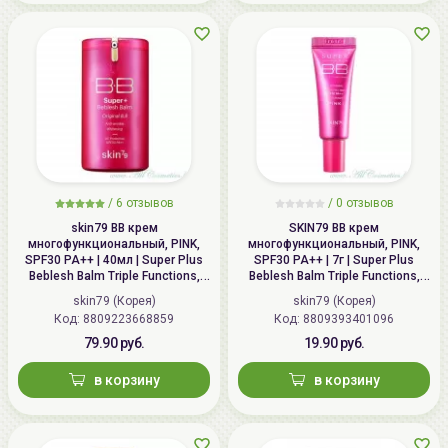
/
6 отзывов
/
0 отзывов
skin79 ВВ крем
SKIN79 ВВ крем
многофункциональный, PINK,
многофункциональный, PINK,
SPF30 PA++ | 40мл | Super Plus
SPF30 PA++ | 7г | Super Plus
Beblesh Balm Triple Functions,
Beblesh Balm Triple Functions,
PINK BB Cream, SPF30 PA++
PINK BB Cream, SPF30 PA++
skin79 (Корея)
skin79 (Корея)
Код: 8809223668859
Код: 8809393401096
79.90 руб.
19.90 руб.
в корзину
в корзину