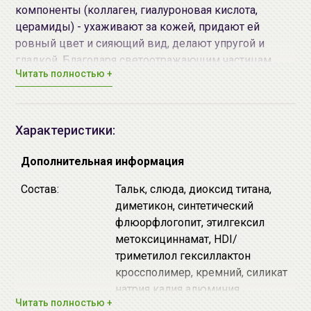
компоненты (коллаген, гиалуроновая кислота,
церамиды) - ухаживают за кожей, придают ей
ровный цвет и сияющий вид, делают упругой и
гладкой. Благодаря светоотражающим частицам
Читать полностью +
пудра эффективно маскирует черные точки, следы
от угрей, пигментные пятна, мелкие морщинки,
выравнивает цвет лица. Хорошо ложится и
распределяется по коже, обеспечивает
Характеристики:
естественный макияж. Придает коже матовость.
Подходит для
чувствительной кожи
.
Дополнительная информация
Тон: 03 натуральная охра.
Состав:
Тальк, слюда, диоксид титана,
диметикон, синтетический
Средство объединяет в себе свойства:
флюорфлогопит, этилгексил
метоксициннамат, HDI/
Уход за кожей лица
.
триметилол гексиллактон
Основа под макияж
.
кроссполимер, кремний, силикат
Защита от солнца, фактор SPF40 РА++++.
натрия калия алюминия,
Тональное средство
.
Читать полностью +
триэтилгексаноин, оксид железа,
Корректор
.