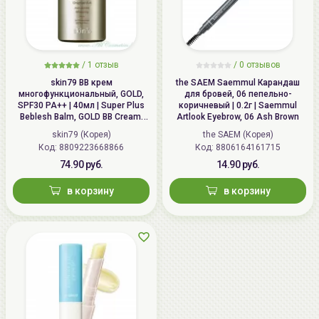
/
1 отзыв
/
0 отзывов
skin79 ВВ крем
the SAEM Saemmul Карандаш
многофункциональный, GOLD,
для бровей, 06 пепельнo-
SPF30 PA++ | 40мл | Super Plus
коричневый | 0.2г | Saemmul
Beblesh Balm, GOLD BB Cream,
Artlook Eyebrow, 06 Ash Brown
SPF30 PA++
skin79 (Корея)
the SAEM (Корея)
Код: 8809223668866
Код: 8806164161715
74.90 руб.
14.90 руб.
в корзину
в корзину