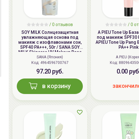
/ 0 отзывов
/ 0 о
SOY MILK Солнцезащитная
A PIEU Tone Up Баз
увлажняющая основа под
под макияж SPF30 PA++ , 35г |
макияж с изофлавонами сои,
APIEU Tone Up Pang 
SPF40 PA+++, 50г / SANA SOY
PA++ Pink
MILK Skincare UV Makeup Base
SANA (Япония)
A PIEU (Коре
Код:
4964596700767
Код:
880964350
97.20 руб.
0.00 руб
в корзину
закончил