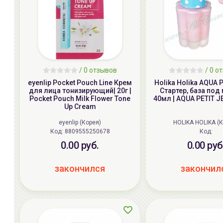
/ 0 отзывов
/ 0 о
eyenlip Pocket Pouch Line Крем
Holika Holika AQUA 
для лица тонизирующий| 20г |
Стартер, база под
Pocket Pouch Milk Flower Tone
40мл | AQUA PETIT JE
Up Cream
eyenlip (Корея)
HOLIKA HOLIKA (
Код:
8809555250678
Код:
0.00 руб.
0.00 руб
закончился
закончил