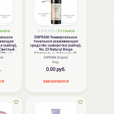
тзывов
/ 0 отзывов
сальное
ENPRANI Универсальное
ивающее
тональное ухаживающее
 (набор),
средство сыворотка (набор),
 (Светлый
No.23 Natural Beige
 PA++ |
(Натуральный бежевый),
| PRO-
SPF30 PA++ | 32+30мл(+15мл) |
ея)
ENPRANI (Корея)
Serum +
PRO-BLENDING Found Serum +
Код:
ight Beige,
Magic Actor, No.23 Natural
.
0.00 руб.
SET)
Beige, SPF30 PA++ (SET)
ся
закончился