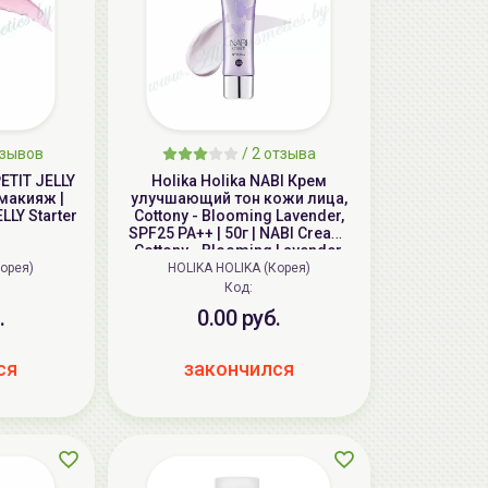
тзывов
/
2
отзыва
PETIT JELLY
Holika Holika NABI Крем
 макияж |
улучшающий тон кожи лица,
LLY Starter
Cottony - Blooming Lavender,
SPF25 PA++ | 50г | NABI Cream,
Cottony - Blooming Lavender,
SPF25 PA++
Корея)
HOLIKA HOLIKA (Корея)
Код:
.
0.00 руб.
ся
закончился