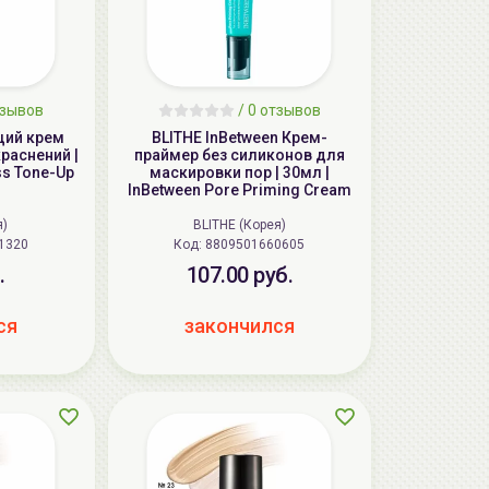
тзывов
/ 0 отзывов
щий крем
BLITHE InBetween Крем-
раснений |
праймер без силиконов для
ss Tone-Up
маскировки пор | 30мл |
InBetween Pore Priming Cream
я)
BLITHE (Корея)
1320
Код:
8809501660605
.
107.00 руб.
ся
закончился