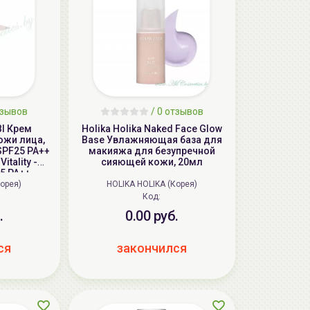
тзывов
/ 0 отзывов
BI Крем
Holika Holika Naked Face Glow
ожи лица,
Base Увлажняющая база для
, SPF25 PA++
макияжа для безупречной
Vitality -
сияющей кожи, 20мл
25 PA++
Корея)
HOLIKA HOLIKA (Корея)
Код:
.
0.00 руб.
ся
закончился