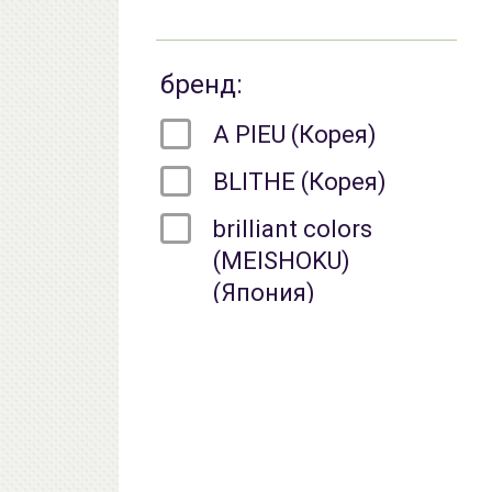
бренд:
A PIEU (Корея)
BLITHE (Корея)
brilliant colors
(MEISHOKU)
(Япония)
ENPRANI (Корея)
eyenlip (Корея)
GELTEK ( ГЕЛЬТЕК )
(Россия)