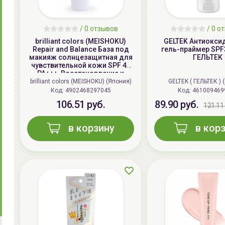
/ 0 отзывов
/ 0 о
brilliant colors (MEISHOKU)
GELTEK Антиокси
Repair and Balance База под
гель-праймер SPF3
макияж солнцезащитная для
ГЕЛЬТЕК
чувствительной кожи SPF 49
PA+++, Восстановление и
баланс | 40г | Repair and
brilliant colors (MEISHOKU) (Япония)
GELTEK ( ГЕЛЬТЕК ) 
Balance Skin Care UV Base SPF
Код:
4902468297045
Код:
461009469
49 PA+++
106.51 руб.
89.90 руб.
121.11 
в корзину
в кор