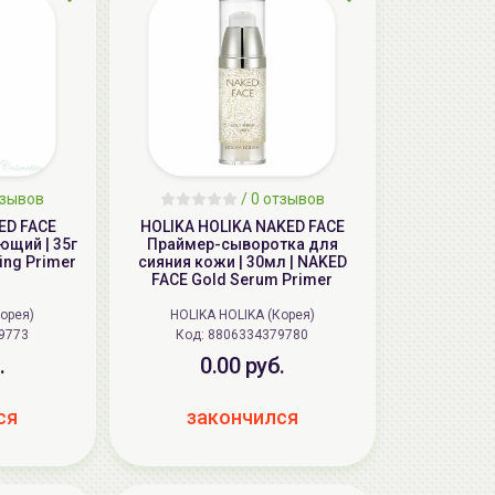
тзывов
/ 0 отзывов
KED FACE
HOLIKA HOLIKA NAKED FACE
ющий | 35г
Праймер-сыворотка для
ing Primer
сияния кожи | 30мл | NAKED
FACE Gold Serum Primer
Корея)
HOLIKA HOLIKA (Корея)
9773
Код:
8806334379780
.
0.00 руб.
ся
закончился