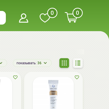
0
0
показывать:
36