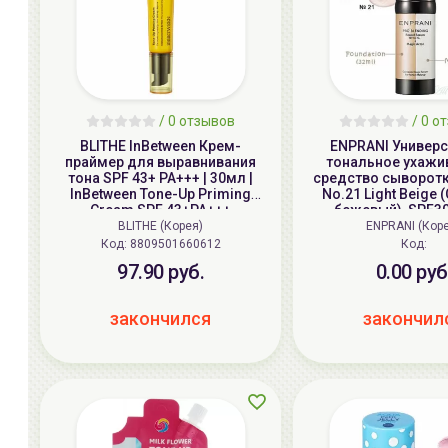
/ 0 отзывов
/ 0 о
BLITHE InBetween Крем-
ENPRANI Универ
праймер для выравнивания
тональное ухаж
тона SPF 43+ PA+++ | 30мл |
средство сыворотка
InBetween Tone-Up Priming
No.21 Light Beige
Cream SPF 43+PA+++
бежевый), SPF30
32+30мл(+15мл) 
BLITHE (Корея)
ENPRANI (Кор
BLENDING Found 
Код:
8809501660612
Код:
Magic Actor, No.21 L
97.90 руб.
0.00 руб
SPF30 PA++ (
закончился
закончил