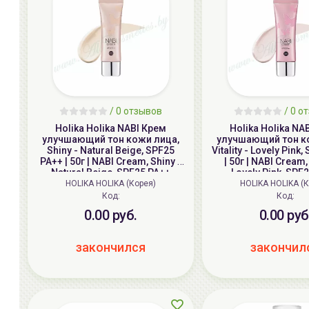
/ 0 отзывов
/ 0 о
Holika Holika NABI Крем
Holika Holika NA
улучшающий тон кожи лица,
улучшающий тон к
Shiny - Natural Beige, SPF25
Vitality - Lovely Pink
PA++ | 50г | NABI Cream, Shiny -
| 50г | NABI Cream, 
Natural Beige, SPF25 PA++
Lovely Pink, SPF
HOLIKA HOLIKA (Корея)
HOLIKA HOLIKA (
Код:
Код:
0.00 руб.
0.00 руб
закончился
закончил