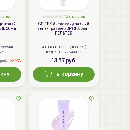
тзывов
/ 0 отзывов
дантный
GELTEK Антиоксидантный
0, 50мл,
гель-праймер SPF30, 5мл,
ГЕЛЬТЕК
(Россия)
GELTEK ( ГЕЛЬТЕК ) (Россия)
9453
Код:
4610094699477
13.57 руб.
-25%
руб.
зину
в корзину