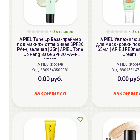
/ 0 отзывов
/ 0 о
A PIEU Tone Up База-праймер
A PIEU Увлажняю
под макияж оттеночная SPF30
для маскировки пок
PA++, зеленая | 35г | APIEU Tone
65мл | APIEU REDne
Up Pang Base SPF30 PA++
Cream
Green
A PIEU (Корея)
A PIEU (Коре
Код:
8809643500081
Код:
880958147
0.00 руб.
0.00 руб
закончился
закончил