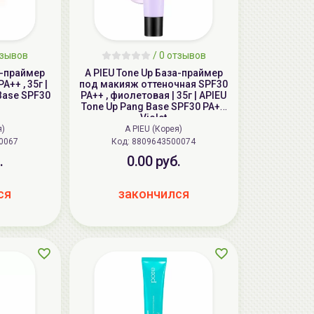
тзывов
/ 0 отзывов
а-праймер
A PIEU Tone Up База-праймер
под макияж оттеночная SPF30
Base SPF30
PA++ , фиолетовая | 35г | APIEU
Tone Up Pang Base SPF30 PA++
Violet
я)
A PIEU (Корея)
0067
Код:
8809643500074
.
0.00 руб.
ся
закончился