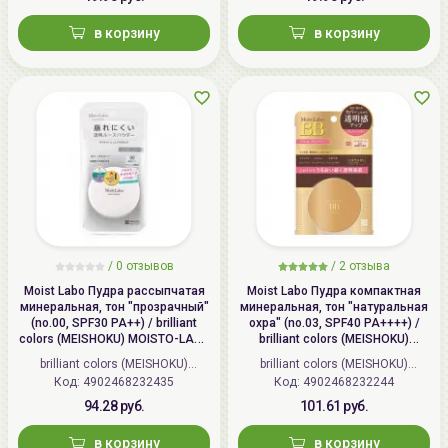
в корзину
в корзину
/
0 отзывов
/
2 отзыва
Moist Labo Пудра рассыпчатая
Moist Labo Пудра компактная
минеральная, тон "прозрачный"
минеральная, тон "натуральная
(no.00, SPF30 PA++) / brilliant
охра" (no.03, SPF40 PA++++) /
colors (MEISHOKU) MOISTO-LABO
brilliant colors (MEISHOKU)
BB MINERAL FOUNDATION
MOISTO-LABO BB MINERAL
brilliant colors (MEISHOKU)
brilliant colors (MEISHOKU)
POWDER
Код: 4902468232435
(Япония)
Код: 4902468232244
(Япония)
94.28 руб.
101.61 руб.
в корзину
в корзину