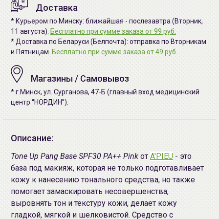
Доставка
* Курьером по Минску: ближайшая - послезавтра (Вторник,
11 августа).
Бесплатно при сумме заказа от 99 руб.
* Доставка по Беларуси (Белпочта): отправка по Вторникам
и Пятницам.
Бесплатно при сумме заказа от 49 руб.
Магазины / Самовывоз
* г.Минск, ул. Сурганова, 47-Б (главный вход медицинский
центр “НОРДИН”).
Описание:
Tone Up Pang Base SPF30 PA++ Pink
от
A'PIEU
- это
база под макияж, которая не только подготавливает
кожу к нанесению тонального средства, но также
помогает замаскировать несовершенства,
выровнять тон и текстуру кожи, делает кожу
гладкой, мягкой и шелковистой. Средство с