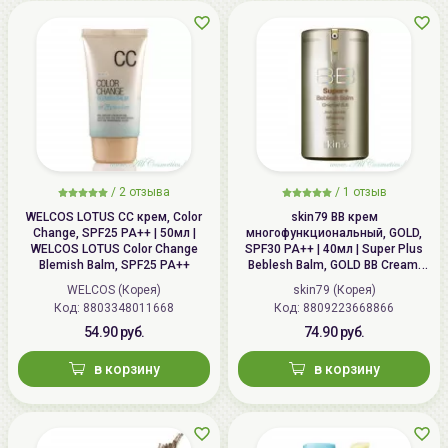
/
2 отзыва
/
1 отзыв
WELCOS LOTUS СС крем, Color
skin79 ВВ крем
Change, SPF25 PA++ | 50мл |
многофункциональный, GOLD,
WELCOS LOTUS Color Change
SPF30 PA++ | 40мл | Super Plus
Blemish Balm, SPF25 PA++
Beblesh Balm, GOLD BB Cream,
SPF30 PA++
WELCOS (Корея)
skin79 (Корея)
Код: 8803348011668
Код: 8809223668866
54.90 руб.
74.90 руб.
в корзину
в корзину