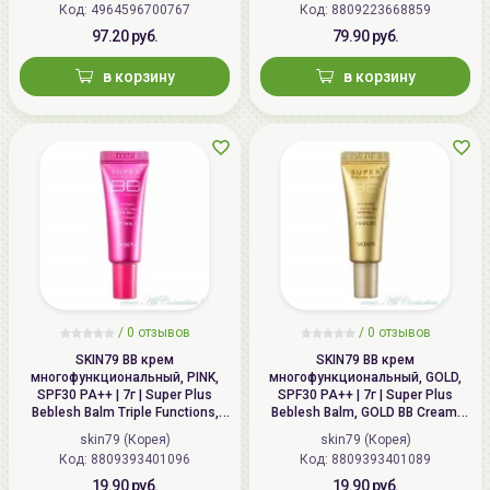
Korea, SK TwinTower A-3F, 345-9,
Код: 4964596700767
Код: 8809223668859
Gasan-dong, Geumcheon-gu, Seoul
97.20 руб.
79.90 руб.
в корзину
в корзину
Импортер в
ИП Мигаль Наталья Петровна,
Беларусь:
УНП 192179286 Беларусь,
220020 Минск, ул.Радужная 4/1-
136. www.allcosmetics.by, E-mail:
info@allcosmetics.by,
тел.:+375296131336
/
0 отзывов
/
0 отзывов
SKIN79 ВВ крем
SKIN79 ВВ крем
многофункциональный, PINK,
многофункциональный, GOLD,
SPF30 PA++ | 7г | Super Plus
SPF30 PA++ | 7г | Super Plus
Beblesh Balm Triple Functions,
Beblesh Balm, GOLD BB Cream,
PINK BB Cream, SPF30 PA++
SPF30 PA++
skin79 (Корея)
skin79 (Корея)
Код: 8809393401096
Код: 8809393401089
19.90 руб.
19.90 руб.