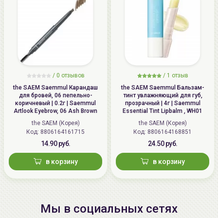
/
0 отзывов
/
1 отзыв
the SAEM Saemmul Карандаш
the SAEM Saemmul Бальзам-
для бровей, 06 пепельнo-
тинт увлажняющий для губ,
коричневый | 0.2г | Saemmul
прозрачный | 4г | Saemmul
Artlook Eyebrow, 06 Ash Brown
Essential Tint Lipbalm , WH01
the SAEM (Корея)
the SAEM (Корея)
Код: 8806164161715
Код: 8806164168851
14.90 руб.
24.50 руб.
в корзину
в корзину
Мы в социальных сетях