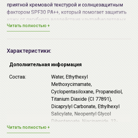
приятной кремовой текстурой и солнцезащитным
фактором SPF30 PA++, который помогает защитить
кожу от пагубного воздействия ультрафиолетовых
Читать полностью +
лучей.
Розовая
база под макияж помогает освежить цвет
лица, незаменима для тусклой кожи с желтоватым
или сероватым оттенком.
Характеристики:
Способ применения:
Нанесите небольшое
Дополнительная информация
количество праймера на лицо перед нанесением
тонального средства.
Состав:
Water, Ethythexyl
Methoxycirnamate,
Наибольшего эффекта можно достичь используя
Cyclopentasiloxane, Propanediol,
комплексно средства
от
A'PIEU
.
Titanium Diaxide (CI 77891),
Dicaprylyl Carbonate, Ethylhexyl
Salicylate, Neopentyl Glycol
Diheptanoate, Niacinamide, 12-
Читать полностью +
Hexanediol, Glycerin, Pentylene
Glycol, Diethylamino Hydraxyberzoy