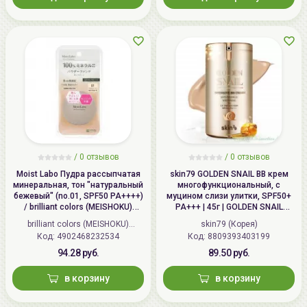
/
0 отзывов
/
0 отзывов
Moist Labo Пудра рассыпчатая
skin79 GOLDEN SNAIL ВВ крем
минеральная, тон "натуральный
многофункциональный, с
бежевый" (no.01, SPF50 PA++++)
муцином слизи улитки, SPF50+
/ brilliant colors (MEISHOKU)
PA+++ | 45г | GOLDEN SNAIL
MOISTO-LABO BB MINERAL
Intensive BB Cream, SPF50+
brilliant colors (MEISHOKU)
skin79 (Корея)
FOUNDATION
PA+++
Код: 4902468232534
(Япония)
Код: 8809393403199
94.28 руб.
89.50 руб.
в корзину
в корзину