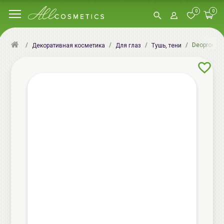
0
0
Deoproce Т
Декоративная косметика
Для глаз
Тушь, тени