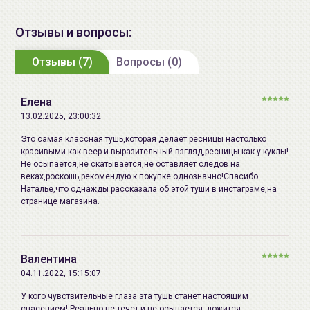
60, Allium sativum (garlic) bulb
extract, Chamomilla recutita
Отзывы и вопросы:
(matricaria) flower/leafextract,
Отзывы (7)
Glycine soja (soybean) seed
Вопросы (0)
extract, Tocopheryl acetate,
Panthenol, Allantoin, Cetearyl
Елена
alcohol, Polyvinyl alcohol,
13.02.2025, 23:00:32
Hydroxyethyl cellulose,
Это самая классная тушь,которая делает ресницы настолько
Phenoxyethanol, Propylparaben,
красивыми как веер.и выразительный взгляд,ресницы как у куклы!
Butylparaben, Disodium edta.
Не осыпается,не скатывается,не оставляет следов на
веках,роскошь,рекомендую к покупке однозначно!Спасибо
Дата
дату производства смотрите на
Наталье,что однажды рассказала об этой туши в инстаграме,на
странице магазина.
производства:
упаковке (гггг мм дд)
Срок годности:
3 года / 1 год после вскрытия
упаковки
Валентина
04.11.2022, 15:15:07
Производитель:
[Deoproce] "GREENCOS Co., Ltd.",
Республика Корея, Republic of
У кого чувствительные глаза эта тушь станет настоящим
спасением! Реально не течет и не осыпается, ложится