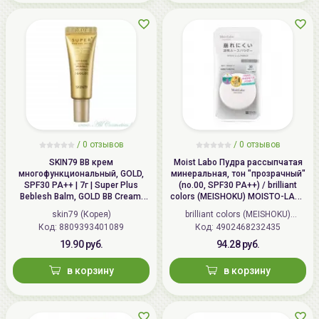
/
0 отзывов
/
0 отзывов
SKIN79 ВВ крем
Moist Labo Пудра рассыпчатая
многофункциональный, GOLD,
минеральная, тон "прозрачный"
SPF30 PA++ | 7г | Super Plus
(no.00, SPF30 PA++) / brilliant
Beblesh Balm, GOLD BB Cream,
colors (MEISHOKU) MOISTO-LABO
SPF30 PA++
BB MINERAL FOUNDATION
skin79 (Корея)
brilliant colors (MEISHOKU)
Код: 8809393401089
Код: 4902468232435
(Япония)
19.90 руб.
94.28 руб.
в корзину
в корзину