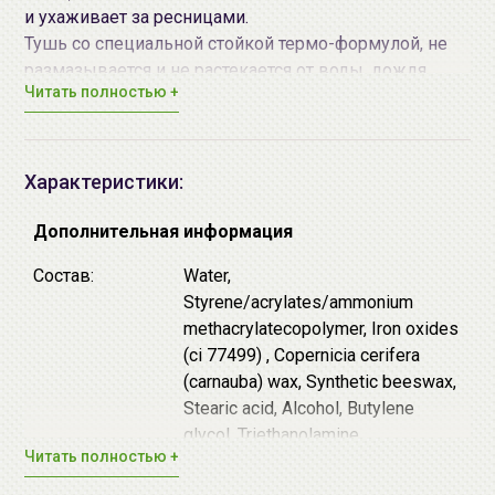
и ухаживает за ресницами.
Тушь со специальной стойкой термо-формулой, не
размазывается и не растекается от воды, дождя,
Читать полностью +
снега или пота, стойко держится на ресницах весь
день, но при этом легко смывается теплой водой, не
раздражая глаз. Специальная веретенообразная
щеточка прокрашивает каждую ресничку, придает
Характеристики:
ресницам великолепный изгиб.
Дополнительная информация
Способ применения:
Нанесите тушь на ресницы
зигзагообразными движениями от корней до
Состав:
Water,
кончиков.
Styrene/acrylates/ammonium
methacrylatecopolymer, Iron oxides
(ci 77499) , Copernicia cerifera
(carnauba) wax, Synthetic beeswax,
Stearic acid, Alcohol, Butylene
glycol, Triethanolamine,
Читать полностью +
Microcrystalline wax, Silica, Talc,
Sorbitan sesquioleate, Polysorbate