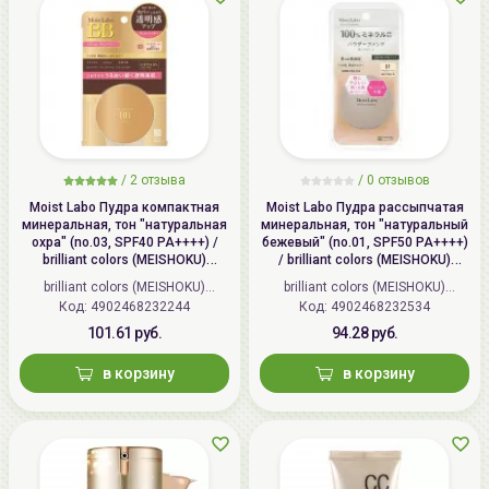
/
2 отзыва
/
0 отзывов
Moist Labo Пудра компактная
Moist Labo Пудра рассыпчатая
минеральная, тон "натуральная
минеральная, тон "натуральный
охра" (no.03, SPF40 PA++++) /
бежевый" (no.01, SPF50 PA++++)
brilliant colors (MEISHOKU)
/ brilliant colors (MEISHOKU)
MOISTO-LABO BB MINERAL
MOISTO-LABO BB MINERAL
brilliant colors (MEISHOKU)
brilliant colors (MEISHOKU)
POWDER
FOUNDATION
Код: 4902468232244
(Япония)
Код: 4902468232534
(Япония)
101.61 руб.
94.28 руб.
в корзину
в корзину