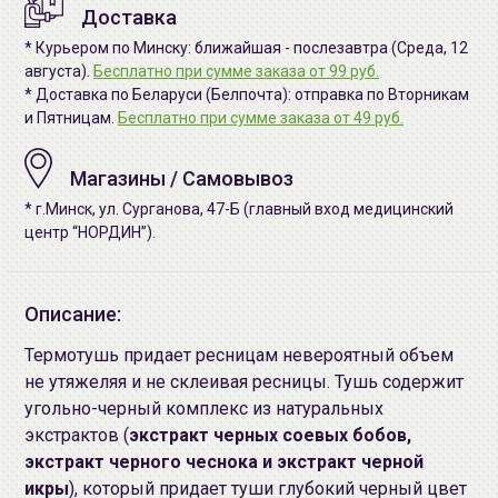
Доставка
* Курьером по Минску: ближайшая - послезавтра (Среда, 12
августа).
Бесплатно при сумме заказа от 99 руб.
* Доставка по Беларуси (Белпочта): отправка по Вторникам
и Пятницам.
Бесплатно при сумме заказа от 49 руб.
Магазины / Самовывоз
* г.Минск, ул. Сурганова, 47-Б (главный вход медицинский
центр “НОРДИН”).
Описание:
Термотушь
придает ресницам невероятный объем
не утяжеляя и не склеивая ресницы. Тушь содержит
угольно-черный комплекс из натуральных
экстрактов (
экстракт черных соевых бобов,
экстракт черного чеснока и экстракт черной
икры
), который придает туши глубокий черный цвет