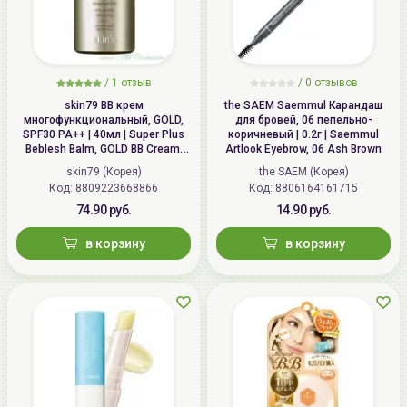
/
1 отзыв
/
0 отзывов
skin79 ВВ крем
the SAEM Saemmul Карандаш
многофункциональный, GOLD,
для бровей, 06 пепельнo-
SPF30 PA++ | 40мл | Super Plus
коричневый | 0.2г | Saemmul
Beblesh Balm, GOLD BB Cream,
Artlook Eyebrow, 06 Ash Brown
SPF30 PA++
skin79 (Корея)
the SAEM (Корея)
Код: 8809223668866
Код: 8806164161715
74.90 руб.
14.90 руб.
в корзину
в корзину