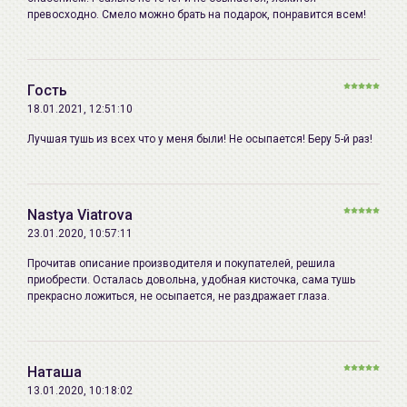
Korea, Samjak-ro 163 beon-gil 62,
превосходно. Смело можно брать на подарок, понравится всем!
Bucheon-si, Gyeonggi-do
Импортер в
ИП Мигаль Наталья Петровна,
Беларусь:
УНП 192179286, Беларусь,
Гость
220020 Минск, ул.Радужная 4/1-
18.01.2021, 12:51:10
136. www.allcosmetics.by, E-mail:
Лучшая тушь из всех что у меня были! Не осыпается! Беру 5-й раз!
info@allcosmetics.by,
тел.:+375296131336
Nastya Viatrova
23.01.2020, 10:57:11
Прочитав описание производителя и покупателей, решила
приобрести. Осталась довольна, удобная кисточка, сама тушь
прекрасно ложиться, не осыпается, не раздражает глаза.
Наташа
13.01.2020, 10:18:02