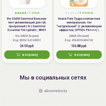
/
1 отзыв
/
0 отзывов
the SAEM Saemmul Бальзам-
Keana Pate Пудра компактная
тинт увлажняющий для губ,
минеральная, тон
прозрачный | 4г | Saemmul
"натуральный" (с увлажняющим
Essential Tint Lipbalm , WH01
эффектом, SPF50+ PA++++) /
SANA PORE PUTTY BB Mineral
the SAEM (Корея)
SANA (Япония)
Powder
Код: 8806164168851
Код: 4964596484742
24.50 руб.
136.88 руб.
в корзину
в корзину
Мы в социальных сетях
allcosmetics.by