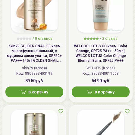
/
0 отзывов
/
2 отзыва
skin79 GOLDEN SNAIL ВВ крем
WELCOS LOTUS СС крем, Color
многофункциональный, с
Change, SPF25 PA++ | 50мл |
муцином слизи улитки, SPF50+
WELCOS LOTUS Color Change
PA+++ | 45г | GOLDEN SNAIL
Blemish Balm, SPF25 PA++
Intensive BB Cream, SPF50+
skin79 (Корея)
WELCOS (Корея)
PA+++
Код: 8809393403199
Код: 8803348011668
89.50 руб.
54.90 руб.
в корзину
в корзину