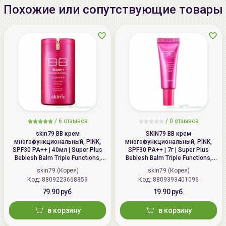
Похожие или сопутствующие товары
/
6 отзывов
/
0 отзывов
skin79 ВВ крем
SKIN79 ВВ крем
многофункциональный, PINK,
многофункциональный, PINK,
SPF30 PA++ | 40мл | Super Plus
SPF30 PA++ | 7г | Super Plus
Beblesh Balm Triple Functions,
Beblesh Balm Triple Functions,
PINK BB Cream, SPF30 PA++
PINK BB Cream, SPF30 PA++
skin79 (Корея)
skin79 (Корея)
Код: 8809223668859
Код: 8809393401096
79.90 руб.
19.90 руб.
в корзину
в корзину