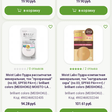
19.90 руб.
19.90 руб.
в корзину
в корзину
/
0 отзывов
/
2 отзыва
Moist Labo Пудра рассыпчатая
Moist Labo Пудра компактная
минеральная, тон "прозрачный"
минеральная, тон "натуральная
(no.00, SPF30 PA++) / brilliant
охра" (no.03, SPF40 PA++++) /
colors (MEISHOKU) MOISTO-LABO
brilliant colors (MEISHOKU)
BB MINERAL FOUNDATION
MOISTO-LABO BB MINERAL
brilliant colors (MEISHOKU)
brilliant colors (MEISHOKU)
POWDER
Код: 4902468232435
(Япония)
Код: 4902468232244
(Япония)
94.28 руб.
101.61 руб.