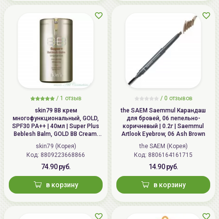
/
1 отзыв
/
0 отзывов
skin79 ВВ крем
the SAEM Saemmul Карандаш
многофункциональный, GOLD,
для бровей, 06 пепельнo-
SPF30 PA++ | 40мл | Super Plus
коричневый | 0.2г | Saemmul
Beblesh Balm, GOLD BB Cream,
Artlook Eyebrow, 06 Ash Brown
SPF30 PA++
skin79 (Корея)
the SAEM (Корея)
Код: 8809223668866
Код: 8806164161715
74.90 руб.
14.90 руб.
в корзину
в корзину