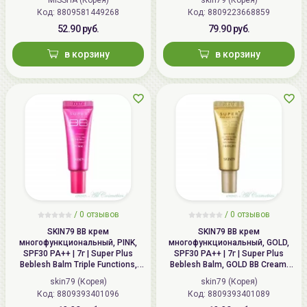
средство:
пенка
,
гель
или
масло
– которые
Код: 8809581449268
Код: 8809223668859
прекрасно очищают кожу, а утром Вы снова будете
52.90 руб.
79.90 руб.
сказочно блистать!
в корзину
в корзину
/
0 отзывов
/
0 отзывов
SKIN79 ВВ крем
SKIN79 ВВ крем
многофункциональный, PINK,
многофункциональный, GOLD,
SPF30 PA++ | 7г | Super Plus
SPF30 PA++ | 7г | Super Plus
Beblesh Balm Triple Functions,
Beblesh Balm, GOLD BB Cream,
PINK BB Cream, SPF30 PA++
SPF30 PA++
skin79 (Корея)
skin79 (Корея)
Код: 8809393401096
Код: 8809393401089