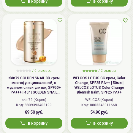
в корзину
в корзину
/
0 отзывов
/
2 отзыва
skin79 GOLDEN SNAIL ВВ крем
WELCOS LOTUS СС крем, Color
многофункциональный, с
Change, SPF25 PA++ | 50мл |
муцином слизи улитки, SPF50+
WELCOS LOTUS Color Change
PA+++ | 45г | GOLDEN SNAIL
Blemish Balm, SPF25 PA++
Intensive BB Cream, SPF50+
skin79 (Корея)
WELCOS (Корея)
PA+++
Код: 8809393403199
Код: 8803348011668
89.50 руб.
54.90 руб.
в корзину
в корзину