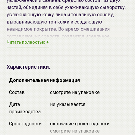
увлажненной и свежей. Средство состоит из двух
частей, объединяя в себе ухаживающую сыворотку,
увлажняющую кожу лица и тональную основу,
выравнивающую тон кожи и создающую
невидимое покрытие. Во время смешивания
составляющих средств, создается идеальное
Читать полностью +
сочетание для ухода за кожей и при этом пропадает
необходимость в применении нескольких
косметических средств одновременно, так как
можно использовать одно и заменить крем, базу,
Характеристики:
праймер и другие. Средство содержит протеин,
который обеспечивает стойкое покрытие и
Дополнительная информация
маскировку. Содержит запатентованный комплекс
Состав:
смотрите на упаковке
TM
Egg Skin Complex
, который создает эффект
свечения кожи изнутри и дарит коже эластичность и
Дата
не указывается
упругость.
производства:
Средство обладает фактором защиты SPF30 PA++
Средство подходит для всех типов кожи.
Срок годности:
окончание срока годности
смотрите на упаковке