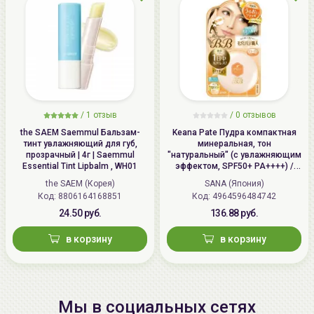
/
1 отзыв
/
0 отзывов
the SAEM Saemmul Бальзам-
Keana Pate Пудра компактная
тинт увлажняющий для губ,
минеральная, тон
прозрачный | 4г | Saemmul
"натуральный" (с увлажняющим
Essential Tint Lipbalm , WH01
эффектом, SPF50+ PA++++) /
SANA PORE PUTTY BB Mineral
the SAEM (Корея)
SANA (Япония)
Powder
Код: 8806164168851
Код: 4964596484742
24.50 руб.
136.88 руб.
в корзину
в корзину
Мы в социальных сетях