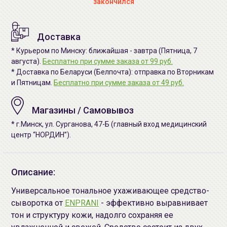
закончился
Доставка
* Курьером по Минску: ближайшая - завтра (Пятница, 7
августа).
Бесплатно при сумме заказа от 99 руб.
* Доставка по Беларуси (Белпочта): отправка по Вторникам
и Пятницам.
Бесплатно при сумме заказа от 49 руб.
Магазины / Самовывоз
* г.Минск, ул. Сурганова, 47-Б (главный вход медицинский
центр “НОРДИН”).
Описание:
Универсальное тональное ухаживающее средство-
сыворотка от
ENPRANI
- эффективно выравнивает
тон и структуру кожи, надолго сохраняя ее