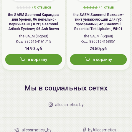
/
0 отзывов
/
1 отзыв
the SAEM Saemmul Карандаш
the SAEM Saemmul Бальзам-
для бровей, 06 пепельнo-
тинт увлажняющий для губ,
коричневый | 0.2г | Saemmul
прозрачный | 4г | Saemmul
Artlook Eyebrow, 06 Ash Brown
Essential Tint Lipbalm , WH01
the SAEM (Корея)
the SAEM (Корея)
Код: 8806164161715
Код: 8806164168851
14.90 руб.
24.50 руб.
в корзину
в корзину
Мы в социальных сетях
allcosmetics.by
allcosmetics_by
byAllcosmetics