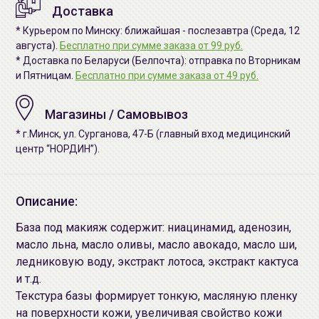
Доставка
* Курьером по Минску: ближайшая - послезавтра (Среда, 12
августа).
Бесплатно при сумме заказа от 99 руб.
* Доставка по Беларуси (Белпочта): отправка по Вторникам
и Пятницам.
Бесплатно при сумме заказа от 49 руб.
Магазины / Самовывоз
* г.Минск, ул. Сурганова, 47-Б (главный вход медицинский
центр “НОРДИН”).
Описание:
База под макияж содержит: ниацинамид, аденозин,
масло льна, масло оливы, масло авокадо, масло ши,
ледниковую воду, экстракт лотоса, экстракт кактуса
и т.д.
Текстура базы формирует тонкую, масляную пленку
на поверхности кожи, увеличивая свойство кожи