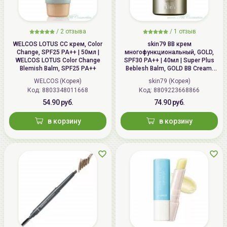
/
2 отзыва
/
1 отзыв
WELCOS LOTUS СС крем, Color
skin79 ВВ крем
Change, SPF25 PA++ | 50мл |
многофункциональный, GOLD,
WELCOS LOTUS Color Change
SPF30 PA++ | 40мл | Super Plus
Blemish Balm, SPF25 PA++
Beblesh Balm, GOLD BB Cream,
SPF30 PA++
WELCOS (Корея)
skin79 (Корея)
Код: 8803348011668
Код: 8809223668866
54.90 руб.
74.90 руб.
в корзину
в корзину