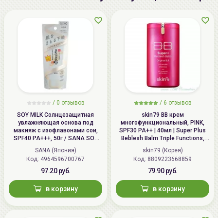
Применение: Наносить на лицо похлопывающими
движениями. Если Вы хотите сделать рельеф
Вашего лица, нажмите на помпу еще раз и нанесите
небольшое количество средства на лоб, спинку носа
и/или переносицу, щёки, подбородок.
/
0 отзывов
/
6 отзывов
SOY MILK Солнцезащитная
skin79 ВВ крем
увлажняющая основа под
многофункциональный, PINK,
макияж с изофлавонами сои,
SPF30 PA++ | 40мл | Super Plus
SPF40 PA+++, 50г / SANA SOY
Beblesh Balm Triple Functions,
MILK Skincare UV Makeup Base
PINK BB Cream, SPF30 PA++
SANA (Япония)
skin79 (Корея)
Код: 4964596700767
Код: 8809223668859
97.20 руб.
79.90 руб.
в корзину
в корзину