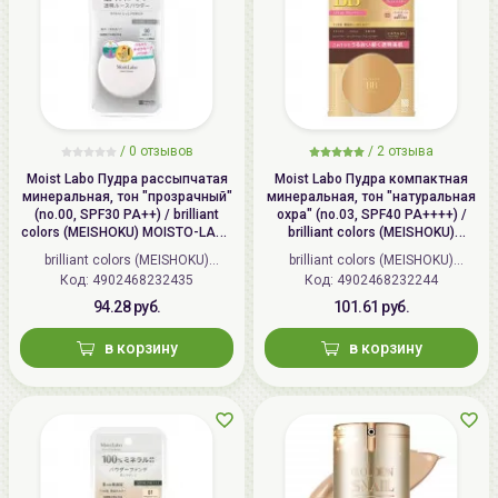
/
0 отзывов
/
2 отзыва
Moist Labo Пудра рассыпчатая
Moist Labo Пудра компактная
минеральная, тон "прозрачный"
минеральная, тон "натуральная
(no.00, SPF30 PA++) / brilliant
охра" (no.03, SPF40 PA++++) /
colors (MEISHOKU) MOISTO-LABO
brilliant colors (MEISHOKU)
BB MINERAL FOUNDATION
MOISTO-LABO BB MINERAL
brilliant colors (MEISHOKU)
brilliant colors (MEISHOKU)
POWDER
Код: 4902468232435
(Япония)
Код: 4902468232244
(Япония)
94.28 руб.
101.61 руб.
в корзину
в корзину