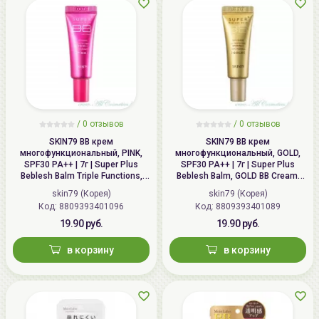
/
0 отзывов
/
0 отзывов
SKIN79 ВВ крем
SKIN79 ВВ крем
многофункциональный, PINK,
многофункциональный, GOLD,
SPF30 PA++ | 7г | Super Plus
SPF30 PA++ | 7г | Super Plus
Beblesh Balm Triple Functions,
Beblesh Balm, GOLD BB Cream,
PINK BB Cream, SPF30 PA++
SPF30 PA++
skin79 (Корея)
skin79 (Корея)
Код: 8809393401096
Код: 8809393401089
19.90 руб.
19.90 руб.
в корзину
в корзину