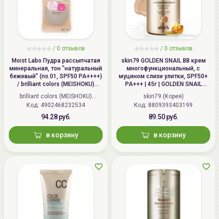
/
0 отзывов
/
0 отзывов
Moist Labo Пудра рассыпчатая
skin79 GOLDEN SNAIL ВВ крем
минеральная, тон "натуральный
многофункциональный, с
бежевый" (no.01, SPF50 PA++++)
муцином слизи улитки, SPF50+
/ brilliant colors (MEISHOKU)
PA+++ | 45г | GOLDEN SNAIL
MOISTO-LABO BB MINERAL
Intensive BB Cream, SPF50+
brilliant colors (MEISHOKU)
skin79 (Корея)
FOUNDATION
PA+++
Код: 4902468232534
(Япония)
Код: 8809393403199
94.28 руб.
89.50 руб.
в корзину
в корзину