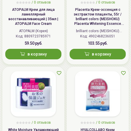
Важно! Конопляное масло является хорошим
/
0 отзывов
/
0 отзывов
транспортом для всех жирорастворимых
ATOPALM Крем для лица
Placenta Крем-эссенция с
ламеллярный
экстрактом плаценты, 55г /
компонентов, улучшает их проникновение в кожу и
восстанавливающий | 35мл |
brilliant colors (MEISHOKU)
усиливает эффект
ATOPALM Face Cream
Placenta Whitening Essence
Cream
ATOPALM (Корея)
brilliant colors (MEISHOKU)
Код: 8809723785971
Код: 4902468236051
(Япония)
ПРЕИМУЩЕСТВА:
59.50 руб.
103.55 руб.
⬥Глубокое и эффективное увлажнение
в корзину
в корзину
⬥Эффект сужения пор
⬥Выравнивает тон кожи.
⬥Улучшение состояния кожи.
⬥Защищает от негативного воздействия
окружающей среды.
⬥Экономичный расход.
Способ применения
: небольшое количество крем-
флюида нанесите на предварительно очищенную
/
0 отзывов
/
0 отзывов
кожу лица. Распределите массирующим
White Moisture Увлажняющий
HYALCOLLABO Крем
движениями. В процессе использования возможно