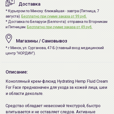
Доставка
* Курьером по Минску: ближайшая - завтра (Пятница, 7
августа).
Бесплатно при сумме заказа от 99 руб.
* Доставка по Беларуси (Белпочта): отправка по Вторникам
и Пятницам.
Бесплатно при сумме заказа от 49 руб.
Магазины / Самовывоз
* г.Минск, ул. Сурганова, 47-Б (главный вход медицинский
центр “НОРДИН”).
Описание:
Конопляный крем-флюид Hydrating Hemp Fluid Cream
For Face предназначен для ухода за кожей лица, шеи
и области декольте.
Средство обладает невесомой текстурой, быстро
впитывается и не оставляет следов. Активные