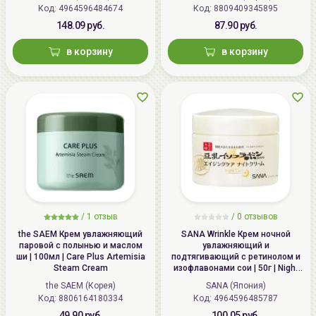
Код: 4964596484674
Код: 8809409345895
148.09 руб.
87.90 руб.
в корзину
в корзину
/
1 отзыв
/
0 отзывов
the SAEM Крем увлажняющий
SANA Wrinkle Крем ночной
паровой с полынью и маслом
увлажняющий и
ши | 100мл | Care Plus Artemisia
подтягивающий с ретинолом и
Steam Cream
изофлавонами сои | 50г | Night
Wrinkle Cream
the SAEM (Корея)
SANA (Япония)
Код: 8806164180334
Код: 4964596485787
49.90 руб.
100.05 руб.