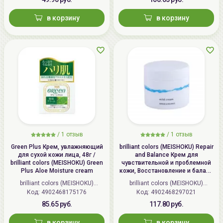
в корзину
в корзину
/
1 отзыв
/
1 отзыв
Green Plus Крем, увлажняющий
brilliant colors (MEISHOKU) Repair
для сухой кожи лица, 48г /
and Balance Крем для
brilliant colors (MEISHOKU) Green
чувствительной и проблемной
Plus Aloe Moisture cream
кожи, Восстановление и баланс
| 45г | Repair and Balance Mild
brilliant colors (MEISHOKU)
brilliant colors (MEISHOKU)
Cream
Код: 4902468175176
(Япония)
Код: 4902468297021
(Япония)
85.65 руб.
117.80 руб.
в корзину
в корзину