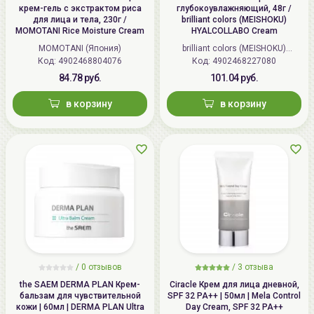
крем-гель с экстрактом риса
глубокоувлажняющий, 48г /
ощущение легкого покалывания. Средство обладает
для лица и тела, 230г /
brilliant colors (MEISHOKU)
MOMOTANI Rice Moisture Cream
HYALCOLLABO Cream
легким солнцезащитным фильтром - SPF 8 и может
MOMOTANI (Япония)
brilliant colors (MEISHOKU)
использоваться в неблагоприятной городской среде.
Код: 4902468804076
Код: 4902468227080
(Япония)
Хорошо подходит в качестве основы для макияжа.
84.78 руб.
101.04 руб.
*Только для наружного применения. Использование
в пищевых целях опасно для жизни и здоровья.
в корзину
в корзину
Возможно индивидуальная непереносимость
компонентов.
/
0 отзывов
/
3 отзыва
the SAEM DERMA PLAN Крем-
Ciracle Крем для лица дневной,
бальзам для чувствительной
SPF 32 PA++ | 50мл | Mela Control
кожи | 60мл | DERMA PLAN Ultra
Day Cream, SPF 32 PA++