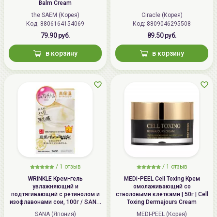
Balm Cream
the SAEM (Корея)
Ciracle (Корея)
Код: 8806164154069
Код: 8809046295508
79.90 руб.
89.50 руб.
в корзину
в корзину
/
1 отзыв
/
1 отзыв
WRINKLE Крем-гель
MEDI-PEEL Cell Toxing Крем
увлажняющий и
омолаживающий со
подтягивающий с ретинолом и
стволовыми клетками | 50г | Cell
изофлавонами сои, 100г / SANA
Toxing Dermajours Cream
WRINKLE Gel Cream
SANA (Япония)
MEDI-PEEL (Корея)