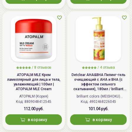
/
8 отзывов
/
4 отзыва
ATOPALM MLE Крем
Detclear AHA&BHA Пилинг-гель
ламеллярный для лица и тела,
очищающий с AHA и BHA (с
увлажняющий | 100мл |
эффектом сильного
ATOPALM MLE Cream
скатывания), 180мл / brilliant
colors (MEISHOKU) Detclear
ATOPALM (Корея)
brilliant colors (MEISHOKU)
Bright&Peel AHA&BHA Fruits
Код: 8809048412545
Код: 4902468226045
(Япония)
Peeling Jelly
112.00 руб.
101.04 руб.
в корзину
в корзину