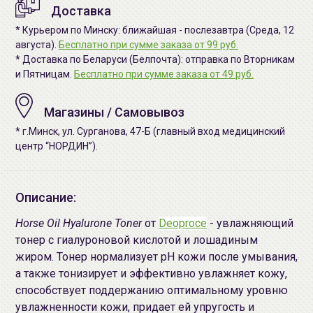
Доставка
* Курьером по Минску: ближайшая - послезавтра (Среда, 12
августа).
Бесплатно при сумме заказа от 99 руб.
* Доставка по Беларуси (Белпочта): отправка по Вторникам
и Пятницам.
Бесплатно при сумме заказа от 49 руб.
Магазины / Самовывоз
* г.Минск, ул. Сурганова, 47-Б (главный вход медицинский
центр “НОРДИН”).
Описание:
Horse Oil Hyalurone Toner
от
Deoproce
- увлажняющий
тонер с гиалуроновой кислотой и лошадиным
жиром. Тонер нормализует pH кожи после умывания,
а также тонизирует и эффективно увлажняет кожу,
способствует поддержанию оптимальному уровню
увлажненности кожи, придает ей упругость и