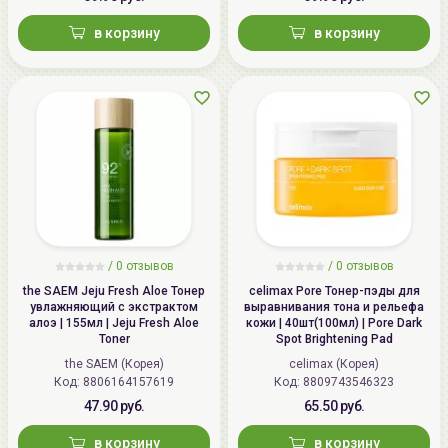
в корзину
в корзину
/
0 отзывов
/
0 отзывов
the SAEM Jeju Fresh Aloe Тонер
celimax Pore Тонер-пэды для
увлажняющий с экстрактом
выравнивания тона и рельефа
алоэ | 155мл | Jeju Fresh Aloe
кожи | 40шт(100мл) | Pore Dark
Toner
Spot Brightening Pad
the SAEM (Корея)
celimax (Корея)
Код: 8806164157619
Код: 8809743546323
47.90 руб.
65.50 руб.
в корзину
в корзину