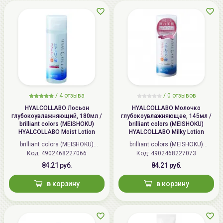
/
4 отзыва
/
0 отзывов
HYALCOLLABO Лосьон
HYALCOLLABO Молочко
глубокоувлажняющий, 180мл /
глубокоувлажняющее, 145мл /
brilliant colors (MEISHOKU)
brilliant colors (MEISHOKU)
HYALCOLLABO Moist Lotion
HYALCOLLABO Milky Lotion
brilliant colors (MEISHOKU)
brilliant colors (MEISHOKU)
Код: 4902468227066
(Япония)
Код: 4902468227073
(Япония)
84.21 руб.
84.21 руб.
в корзину
в корзину