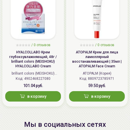
/
0 отзывов
/
0 отзывов
HYALCOLLABO Крем
ATOPALM Крем для лица
глубокоувлажняющий, 48г /
ламеллярный
brilliant colors (MEISHOKU)
восстанавливающий | 35мл |
HYALCOLLABO Cream
ATOPALM Face Cream
brilliant colors (MEISHOKU)
ATOPALM (Корея)
Код: 4902468227080
(Япония)
Код: 8809723785971
101.04 руб.
59.50 руб.
в корзину
в корзину
Мы в социальных сетях