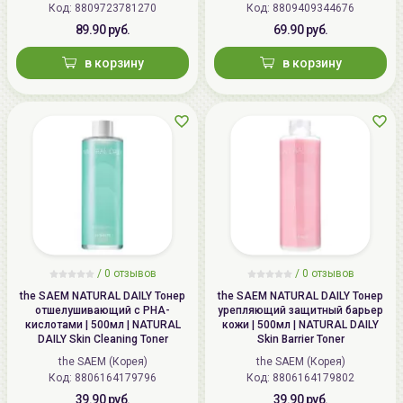
Код: 8809723781270
Код: 8809409344676
89.90 руб.
69.90 руб.
в корзину
в корзину
/
0 отзывов
/
0 отзывов
the SAEM NATURAL DAILY Тонер
the SAEM NATURAL DAILY Тонер
отшелушивающий с PHA-
урепляющий защитный барьер
кислотами | 500мл | NATURAL
кожи | 500мл | NATURAL DAILY
DAILY Skin Cleaning Toner
Skin Barrier Toner
the SAEM (Корея)
the SAEM (Корея)
Код: 8806164179796
Код: 8806164179802
39.90 руб.
39.90 руб.