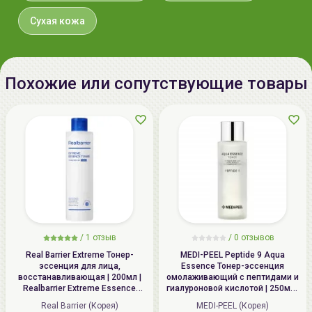
Республика Корея, Republic of
Korea, Samjak-ro 163 beon-gil 62,
Сухая кожа
Bucheon-si, Gyeonggi-do
Импортер в
ИП Мигаль Наталья Петровна,
Беларусь:
УНП 192179286 Беларусь,
Похожие или сопутствующие товары
220020 Минск, ул.Радужная 4/1-
136. www.allcosmetics.by, E-mail:
info@allcosmetics.by,
тел.:+375296131336
/
1 отзыв
/
0 отзывов
Real Barrier Extreme Тонер-
MEDI-PEEL Peptide 9 Aqua
эссенция для лица,
Essence Тонер-эссенция
восстанавливающая | 200мл |
омолаживающий с пептидами и
Realbarrier Extreme Essence
гиалуроновой кислотой | 250мл |
Toner (Original)
Peptide 9 Aqua Essence Toner
Real Barrier (Корея)
MEDI-PEEL (Корея)