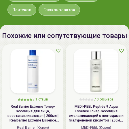
хранении в холодильнике имеет великолепный
Пантенол
Глюконолактон
освежающий эффект.
Маска:
Пропитайте ватный диск средством и
наложите на очищенную кожу лица (или участок
лица), оставьте на 10-15 минут.
Похожие или сопутствующие товары
/
1 отзыв
/
0 отзывов
Real Barrier Extreme Тонер-
MEDI-PEEL Peptide 9 Aqua
эссенция для лица,
Essence Тонер-эссенция
восстанавливающая | 200мл |
омолаживающий с пептидами и
Realbarrier Extreme Essence
гиалуроновой кислотой | 250мл |
Toner (Original)
Peptide 9 Aqua Essence Toner
Real Barrier (Корея)
MEDI-PEEL (Корея)