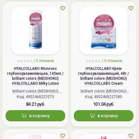
/
0 отзывов
/
0 отзывов
HYALCOLLABO Молочко
HYALCOLLABO Крем
глубокоувлажняющее, 145мл /
глубокоувлажняющий, 48г /
brilliant colors (MEISHOKU)
brilliant colors (MEISHOKU)
HYALCOLLABO Milky Lotion
HYALCOLLABO Cream
brilliant colors (MEISHOKU)
brilliant colors (MEISHOKU)
Код: 4902468227073
(Япония)
Код: 4902468227080
(Япония)
84.21 руб.
101.04 руб.
в корзину
в корзину