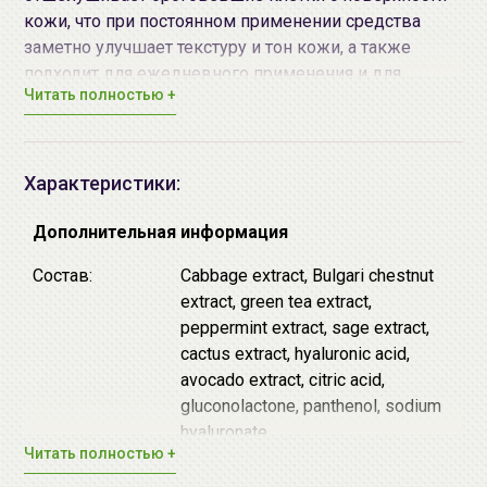
кожи, что при постоянном применении средства
заметно улучшает текстуру и тон кожи, а также
подходит для ежедневного применения и для
Читать полностью +
чувствительной
кожи.
PHA кислота -
является щадящей версией AHA
кислот, деликатно отшелушивает роговой слой и
удаляет омертвевшие клетки с поверхности
Характеристики:
кожи. Обладает антивозрастным и
увлажняющим действием, улучшает текстуру и
Дополнительная информация
выравнивает тон кожи.
Состав:
Cabbage extract, Bulgari chestnut
Пантенол
- успокаивает, заживляет
extract, green tea extract,
повреждения, увлажняет глубокие слои кожи.
peppermint extract, sage extract,
Гиалуроновая кислота
- один из самых
cactus extract, hyaluronic acid,
известных увлажняющих компонентов,
avocado extract, citric acid,
способна проникать в более глубокие слои кожи
gluconolactone, panthenol, sodium
и заполнять мелкие морщинки, а также создает
hyaluronate
на поверхности кожи легкую защитную пленку,
Читать полностью +
позволяющую сохранить естественный уровень
Дата
не указывается