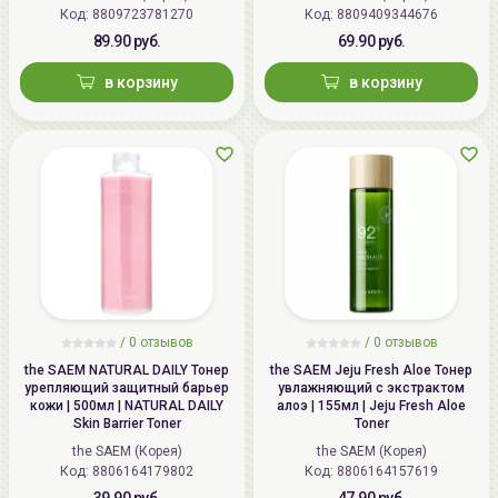
Код: 8809723781270
Код: 8809409344676
89.90 руб.
69.90 руб.
в корзину
в корзину
/
0 отзывов
/
0 отзывов
the SAEM NATURAL DAILY Тонер
the SAEM Jeju Fresh Aloe Тонер
урепляющий защитный барьер
увлажняющий с экстрактом
кожи | 500мл | NATURAL DAILY
алоэ | 155мл | Jeju Fresh Aloe
Skin Barrier Toner
Toner
the SAEM (Корея)
the SAEM (Корея)
Код: 8806164179802
Код: 8806164157619
39.90 руб.
47.90 руб.