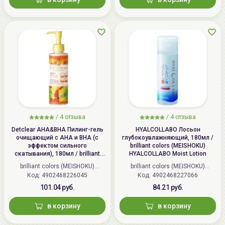
/
4 отзыва
/
4 отзыва
Detclear AHA&BHA Пилинг-гель
HYALCOLLABO Лосьон
очищающий с AHA и BHA (с
глубокоувлажняющий, 180мл /
эффектом сильного
brilliant colors (MEISHOKU)
скатывания), 180мл / brilliant
HYALCOLLABO Moist Lotion
colors (MEISHOKU) Detclear
brilliant colors (MEISHOKU)
brilliant colors (MEISHOKU)
Bright&Peel AHA&BHA Fruits
Код: 4902468226045
(Япония)
Код: 4902468227066
(Япония)
Peeling Jelly
101.04 руб.
84.21 руб.
в корзину
в корзину