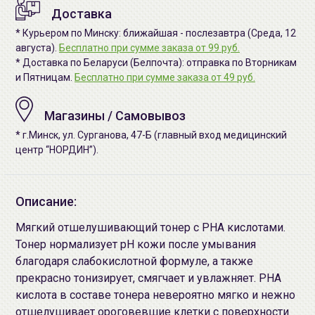
Доставка
* Курьером по Минску: ближайшая - послезавтра (Среда, 12
августа).
Бесплатно при сумме заказа от 99 руб.
* Доставка по Беларуси (Белпочта): отправка по Вторникам
и Пятницам.
Бесплатно при сумме заказа от 49 руб.
Магазины / Самовывоз
* г.Минск, ул. Сурганова, 47-Б (главный вход медицинский
центр “НОРДИН”).
Описание:
Мягкий отшелушивающий тонер с PHA кислотами.
Тонер нормализует pH кожи после умывания
благодаря слабокислотной формуле, а также
прекрасно тонизирует, смягчает и увлажняет. PHA
кислота в составе тонера невероятно мягко и нежно
отшелушивает ороговевшие клетки с поверхности