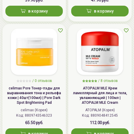
в корзину
в корзину
/
0 отзывов
/
8 отзывов
celimax Pore Тонер-пэды для
ATOPALM MLE Крем
выравнивания тона и рельефа
ламеллярный для лица и тела,
кожи | 40шт(100мл) | Pore Dark
увлажняющий | 100мл |
Spot Brightening Pad
ATOPALM MLE Cream
celimax (Корея)
ATOPALM (Корея)
Код: 8809743546323
Код: 8809048412545
65.50 руб.
112.00 руб.
в корзину
в корзину