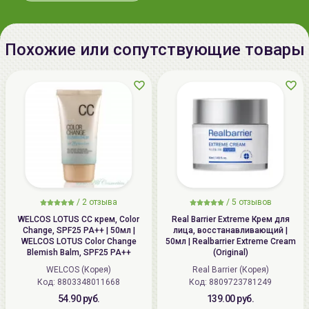
Похожие или сопутствующие товары
/
2 отзыва
/
5 отзывов
WELCOS LOTUS СС крем, Color
Real Barrier Extreme Крем для
Change, SPF25 PA++ | 50мл |
лица, восстанавливающий |
WELCOS LOTUS Color Change
50мл | Realbarrier Extreme Cream
Blemish Balm, SPF25 PA++
(Original)
WELCOS (Корея)
Real Barrier (Корея)
Код: 8803348011668
Код: 8809723781249
54.90 руб.
139.00 руб.