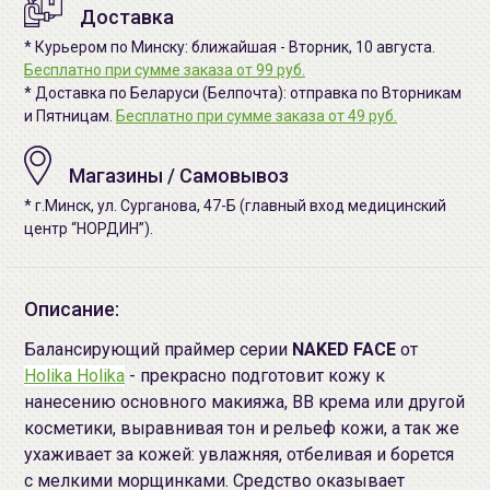
Доставка
* Курьером по Минску: ближайшая - Вторник, 10 августа.
Бесплатно при сумме заказа от 99 руб.
* Доставка по Беларуси (Белпочта): отправка по Вторникам
и Пятницам.
Бесплатно при сумме заказа от 49 руб.
Магазины / Самовывоз
* г.Минск, ул. Сурганова, 47-Б (главный вход медицинский
центр “НОРДИН”).
Описание:
Балансирующий праймер серии
NAKED FACE
от
Holika Holika
- прекрасно подготовит кожу к
нанесению основного макияжа, BB крема или другой
косметики, выравнивая тон и рельеф кожи, а так же
ухаживает за кожей: увлажняя, отбеливая и борется
с мелкими морщинками. Средство оказывает