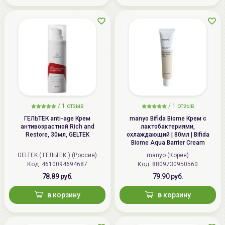
/
1 отзыв
/
1 отзыв
ГЕЛЬТЕК anti-age Крем
manyo Bifida Biome Крем с
антивозрастной Rich and
лактобактериями,
Restore, 30мл, GELTEK
охлаждающий | 80мл | Bifida
Biome Aqua Barrier Cream
GELTEK ( ГЕЛЬТЕК ) (Россия)
manyo (Корея)
Код: 4610094694687
Код: 8809730950560
78.89 руб.
79.90 руб.
в корзину
в корзину