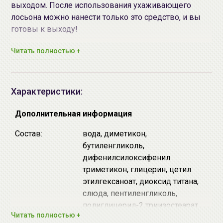
выходом. После использования ухаживающего
лосьона можно нанести только это средство, и вы
готовы к выходу!
Читать полностью +
Цвет - бежевый.
Основные функции крема-основы:
тонизирует кожу
Характеристики:
корректирует тон (на лице выглядит
естественно и натурально)
Дополнительная информация
ухаживает за кожей - увлажняет, не придавая
Состав:
вода, диметикон,
ощущения липкости, делает ее гладкой и
бутиленгликоль,
упругой. Кожа выглядит увлажненной и
дифенилсилоксифенил
сияющей.
триметикон, глицерин, цетил
Эффект прозрачности, сияния кожи достигается
этилгексаноат, диоксид титана,
благодаря таким компонентам, как
транексамовая
слюда, пентиленгликоль,
кислота, конхиолин, жемчужная пудра, золотой
полиглицерил-2 триизостеарат,
Читать полностью +
слюдяной пигмент.
транексамовая кислота,