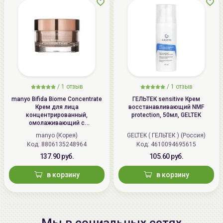
/
1 отзыв
/
1 отзыв
manyo Bifida Biome Concentrate
ГЕЛЬТЕК sensitive Крем
Крем для лица
восстанавливающий NMF
концентрированный,
protection, 50мл, GELTEK
омолаживающий с
бифидобактериями | 50мл |
manyo (Корея)
GELTEK ( ГЕЛЬТЕК ) (Россия)
Bifida Biome Concentrate Cream
Код: 8806135248964
Код: 4610094695615
137.90 руб.
105.60 руб.
в корзину
в корзину
Мы в социальных сетях