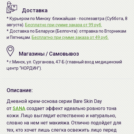
Доставка
* Курьером по Минску: ближайшая - послезавтра (Суббота, 8
августа).
Бесплатно при сумме заказа от 99 руб.
* Доставка по Беларуси (Белпочта): отправка по Вторникам
и Пятницам.
Бесплатно при сумме заказа от 49 руб.
Магазины / Самовывоз
* г.Минск, ул. Сурганова, 47-Б (главный вход медицинский
центр “НОРДИН”).
Описание:
Дневной крем-основа серии Bare Skin Day
от
SANA
создает эффект идеально ровного тона
кожи. Лицо выглядит естественно и натурально,
словно на нем нет макияжа. Отлично подойдет для
тех, кто хочет лишь слегка освежить лицо перед