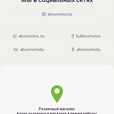
allcosmetics.by
allcosmetics_by
byAllcosmetics
allcosmeticsby
allcosmeticsby
Розничный магазин:
Адрес розничного магазина и режим работы: