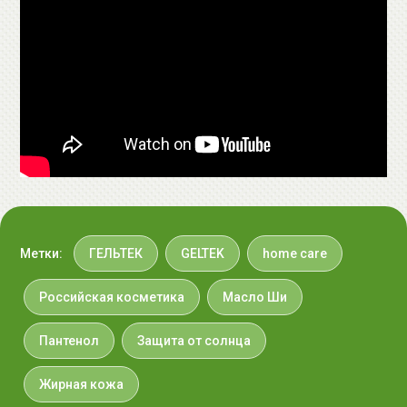
Речфлота, д.1) +7(495)212-93-66
Импортер в
ООО «Аллкосметикс Групп».
Беларусь:
Беларусь, 220113 Минск,
ул.Мележа, д.5, корп.1, пом.233.
+375296092910
group@allcosmetics.by
Метки:
ГЕЛЬТЕК
GELTEK
home care
Российская косметика
Масло Ши
Пантенол
Защита от солнца
Жирная кожа