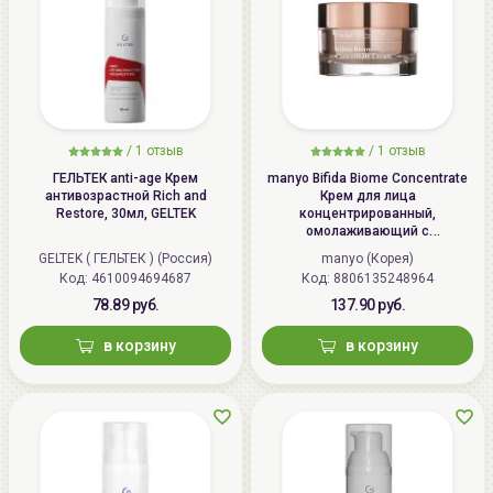
/
1 отзыв
/
1 отзыв
ГЕЛЬТЕК anti-age Крем
manyo Bifida Biome Concentrate
антивозрастной Rich and
Крем для лица
Restore, 30мл, GELTEK
концентрированный,
омолаживающий с
бифидобактериями | 50мл |
GELTEK ( ГЕЛЬТЕК ) (Россия)
manyo (Корея)
Bifida Biome Concentrate Cream
Код: 4610094694687
Код: 8806135248964
78.89 руб.
137.90 руб.
в корзину
в корзину