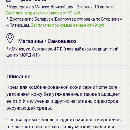
* Курьером по Минску: ближайшая - Вторник, 10 августа.
Бесплатно при сумме заказа от 99 руб.
* Доставка по Беларуси (Белпочта): отправка по Вторникам
и Пятницам.
Бесплатно при сумме заказа от 49 руб.
Магазины / Самовывоз
* г.Минск, ул. Сурганова, 47-Б (главный вход медицинский
центр “НОРДИН”).
Описание:
Крем для комбинированной кожи серии home care -
увлажняет кожу без утяжеления, а также защищает
ее от УФ-излучения и других негативных факторов
окружающей среды.
Основа крема - масло сладкого миндаля и протеины
шелка - которые делают кожу мягкой, гладкой и