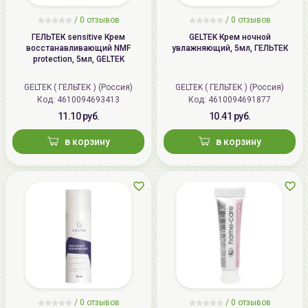
В профессиональном уходе:
применять в качестве
/
0 отзывов
/
0 отзывов
завершающего средства в салонных процедурах.
ГЕЛЬТЕК sensitive Крем
GELTEK Крем ночной
В домашнем уходе:
использовать 1–2 раза в день,
восстанавливающий NMF
увлажняющий, 5мл, ГЕЛЬТЕК
равномерно нанести на очищенную кожу лица, шеи и
protection, 5мл, GELTEK
декольте, распределить до полного впитывания
легкими массажными движениями.
GELTEK ( ГЕЛЬТЕК ) (Россия)
GELTEK ( ГЕЛЬТЕК ) (Россия)
Код: 4610094693413
Код: 4610094691877
Можно применять самостоятельно, в качестве
11.10 руб.
10.41 руб.
дневного и/или ночного крема, а также поверх
активных сывороток, под солнцезащитное средство
в корзину
в корзину
или использовать в качестве основы под макияж.
/
0 отзывов
/
0 отзывов