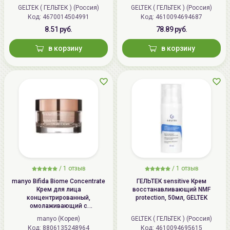
GELTEK ( ГЕЛЬТЕК ) (Россия)
GELTEK ( ГЕЛЬТЕК ) (Россия)
Код: 4670014504991
Код: 4610094694687
8.51 руб.
78.89 руб.
в корзину
в корзину
/
1 отзыв
/
1 отзыв
manyo Bifida Biome Concentrate
ГЕЛЬТЕК sensitive Крем
Крем для лица
восстанавливающий NMF
концентрированный,
protection, 50мл, GELTEK
омолаживающий с
бифидобактериями | 50мл |
manyo (Корея)
GELTEK ( ГЕЛЬТЕК ) (Россия)
Bifida Biome Concentrate Cream
Код: 8806135248964
Код: 4610094695615