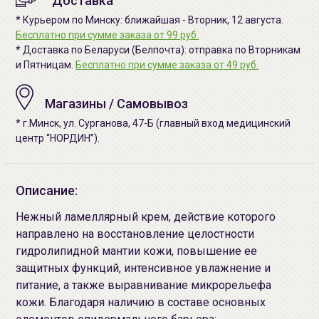
Доставка
* Курьером по Минску: ближайшая - Вторник, 12 августа.
Бесплатно при сумме заказа от 99 руб.
* Доставка по Беларуси (Белпочта): отправка по Вторникам
и Пятницам.
Бесплатно при сумме заказа от 49 руб.
Магазины / Самовывоз
* г.Минск, ул. Сурганова, 47-Б (главный вход медицинский
центр “НОРДИН”).
Описание:
Нежный ламеллярный крем, действие которого
направлено на восстановление целостности
гидролипидной мантии кожи, повышение ее
защитных функций, интенсивное увлажнение и
питание, а также выравнивание микрорельефа
кожи. Благодаря наличию в составе основных