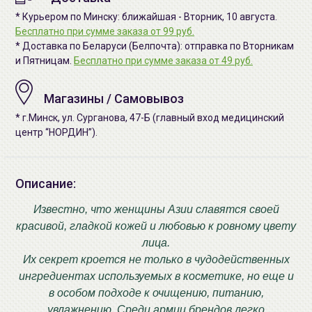
* Курьером по Минску: ближайшая - Вторник, 10 августа.
Бесплатно при сумме заказа от 99 руб.
* Доставка по Беларуси (Белпочта): отправка по Вторникам
и Пятницам.
Бесплатно при сумме заказа от 49 руб.
Магазины / Самовывоз
* г.Минск, ул. Сурганова, 47-Б (главный вход медицинский
центр “НОРДИН”).
Описание:
Известно, что женщины Азии славятся своей
красивой, гладкой кожей и любовью к ровному цвету
лица.
Их секрет кроется не только в чудодейственных
ингредиентах используемых в косметике, но еще и
в особом подходе к очищению, питанию,
увлажнению. Среди армии брендов легко