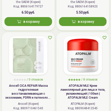
the SAEM (Корея)
the SAEM (Корея)
Код: 8806164179727
Код: 8806164158920
6.50 руб.
5.50 руб.
в корзину
в корзину
/
0 отзывов
/
8 отзывов
Arocell CICA REPAIR Маска
ATOPALM MLE Крем
гидрогелевая
ламеллярный для лица и тела,
восстанавливающая с
увлажняющий | 100мл |
экозомами, PDRN и патенолом |
ATOPALM MLE Cream
25г | CICA REPAIR Panthenol Gel
Arocell (Корея)
ATOPALM (Корея)
Mask
Код: 8809710461543
Код: 8809048412545