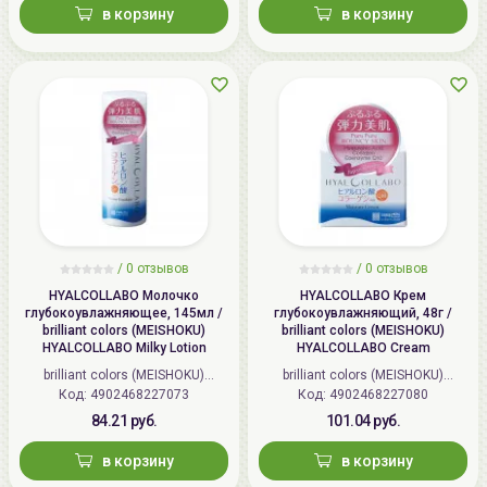
в корзину
в корзину
/
0 отзывов
/
0 отзывов
HYALCOLLABO Молочко
HYALCOLLABO Крем
глубокоувлажняющее, 145мл /
глубокоувлажняющий, 48г /
brilliant colors (MEISHOKU)
brilliant colors (MEISHOKU)
HYALCOLLABO Milky Lotion
HYALCOLLABO Cream
brilliant colors (MEISHOKU)
brilliant colors (MEISHOKU)
Код: 4902468227073
(Япония)
Код: 4902468227080
(Япония)
84.21 руб.
101.04 руб.
в корзину
в корзину