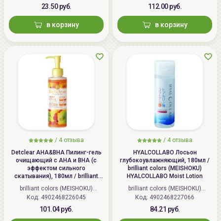
23.50 руб.
112.00 руб.
в корзину
в корзину
/
4 отзыва
/
4 отзыва
Detclear AHA&BHA Пилинг-гель
HYALCOLLABO Лосьон
очищающий с AHA и BHA (с
глубокоувлажняющий, 180мл /
эффектом сильного
brilliant colors (MEISHOKU)
скатывания), 180мл / brilliant
HYALCOLLABO Moist Lotion
colors (MEISHOKU) Detclear
brilliant colors (MEISHOKU)
brilliant colors (MEISHOKU)
Bright&Peel AHA&BHA Fruits
Код: 4902468226045
(Япония)
Код: 4902468227066
(Япония)
Peeling Jelly
101.04 руб.
84.21 руб.