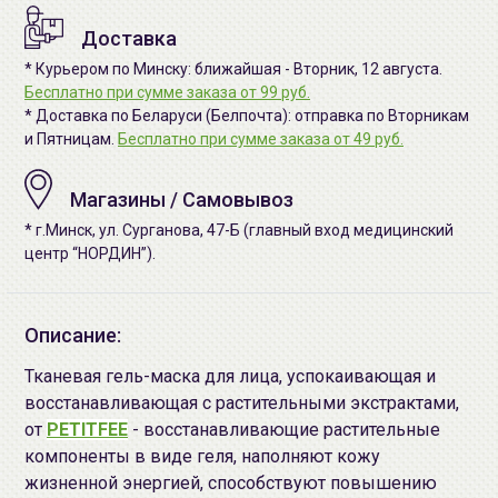
Доставка
* Курьером по Минску: ближайшая - Вторник, 12 августа.
Бесплатно при сумме заказа от 99 руб.
* Доставка по Беларуси (Белпочта): отправка по Вторникам
и Пятницам.
Бесплатно при сумме заказа от 49 руб.
Магазины / Самовывоз
* г.Минск, ул. Сурганова, 47-Б (главный вход медицинский
центр “НОРДИН”).
Описание:
Тканевая гель-маска для лица, успокаивающая и
восстанавливающая с растительными экстрактами,
от
PETITFEE
- восстанавливающие растительные
компоненты в виде геля, наполняют кожу
жизненной энергией, способствуют повышению