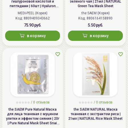
гиалуроновой кислотой и
зеленого чая | 21мл | NATURAL
пептидами | 60шт | Hyaluron
Green Tea Mask Sheet
Aqua Peptide 9 Ampoule Eye
MEDI-PEEL (Корея)
the SAEM (Корея)
Patch
Код: 8809409343662
Код: 8806164158890
75.90 руб.
5.50 руб.
в корзину
в корзину
/
0 отзывов
/
0 отзывов
the SAEM Pure Natural Маска
the SAEM NATURAL Маска
для лица тканевая с муцином
тканевая с экстрактом риса |
улитки и эффектом сияния | 20г
21мл | NATURAL Rice Mask Sheet
| Pure Natural Mask Sheet Snail
Brightening