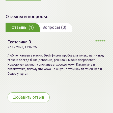
Angustifolium (Blueberry) Fruit
3.
Через 15-20 минут маску снимите.
Extract, Lycium Chinense Fruit
Нанесите дополнительное увлажняющее средство
Extract, Euterpe Oleracea Fruit
Отзывы и вопросы:
(эмульсия, крем и т.п.), если это необходимо.
Extract, Ammonium
Отзывы (1)
Acryloyldimethyltaurate/VP
Вопросы (0)
Copolymer, Bis-PEG-18 Methyl
Ether Dimethyl Silane, PEG-60
Екатерина В.
Hydrogenated Castor Oil,
27.12.2020, 17:07:25
Dipotassium Glycyrrhizate, Caprylyl
Люблю тканевые маски. Этой фирмы пробовала только патчи под
Glycol, Tocopheryl Acetate, 1,2-
глаза и всегда была довольна, решила и маски попробовать.
Hexanediol, Disodium EDTA,
Хорошо увлажняют, успокаивает хорошо кожу. Как по мне и
питают тоже, потому что кожа на ощупь потом как плотненькая и
Xanthan Gum, Allantoin,
более упругая
Zanthoxylum Piperitum Fruit Extract,
Pulsatilla Koreana Extract, Usnea
Barbata (Lichen) Extract,
Phenoxyethanol.
Добавить отзыв
Дата
не указывается
производства: