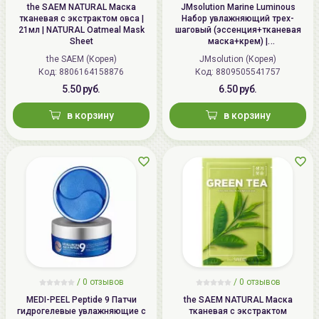
the SAEM NATURAL Маска
JMsolution Marine Luminous
тканевая с экстрактом овса |
Набор увлажняющий трех-
21мл | NATURAL Oatmeal Mask
шаговый (эссенция+тканевая
Sheet
маска+крем) |
1.5мл+27мл+1.5мл | Marine
the SAEM (Корея)
JMsolution (Корея)
Luminous Pearl Deep Moisture
Код: 8806164158876
Код: 8809505541757
Mask
5.50 руб.
6.50 руб.
в корзину
в корзину
/
0 отзывов
/
0 отзывов
MEDI-PEEL Peptide 9 Патчи
the SAEM NATURAL Маска
гидрогелевые увлажняющие с
тканевая с экстрактом