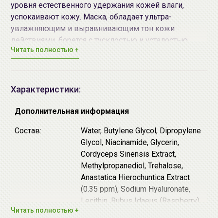
уровня естественного удержания кожей влаги,
успокаивают кожу. Маска, обладает ультра-
увлажняющим и выравнивающим тон кожи
действиями, борется с тусклостью и усталостью
Читать полностью +
кожи, содержит экстракт Настоящей Иерихонской
розы. Основа маски – ткань из экстрагированных
волокон эвкалипта
. Ягодный комплекс (экстракты
ягод: Голубики, Малины, Годжи, Асаи) - выравнивает
Характеристики:
тон кожи, борется с тусклостью и усталостью кожи.
Экстракт Настоящей Иерихонской розы (Роза
Дополнительная информация
Воскресения) – способствует повышению уровня
Состав:
Water, Butylene Glycol, Dipropylene
естественного удержания кожей влаги,
Glycol, Niacinamide, Glycerin,
предотвращает потери уровня увлажненности кожи.
Cordyceps Sinensis Extract,
Маска рассчитана на одно применение.
Methylpropanediol, Trehalose,
Anastatica Hierochuntica Extract
Способ применения:
(0.35 ppm), Sodium Hyaluronate,
1.
Очистите
лицо и нанесите
тоник/тонер
.
Lecithin, Rubus Idaeus (Raspberry)
2.
Достаньте маску из упаковки и плотно наложите
Читать полностью +
Fruit Extract, Vaccinium
на лицо, ориентируясь на расположение глаз и губ.